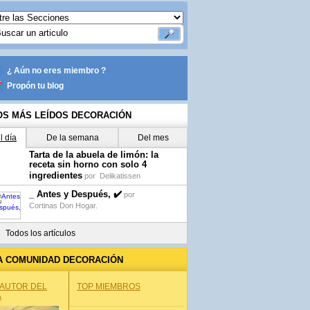
¿ Aún no eres miembro ?
Propón tu blog
OS MÁS LEÍDOS DECORACIÓN
l día
De la semana
Del mes
Tarta de la abuela de limón: la
receta sin horno con solo 4
ingredientes
por
Delikatissen
_ Antes y Después, ✔️
por
Cortinas Don Hogar.
Todos los artículos
A COMUNIDAD DECORACIÓN
 AUTOR DEL
TOP MIEMBROS
A