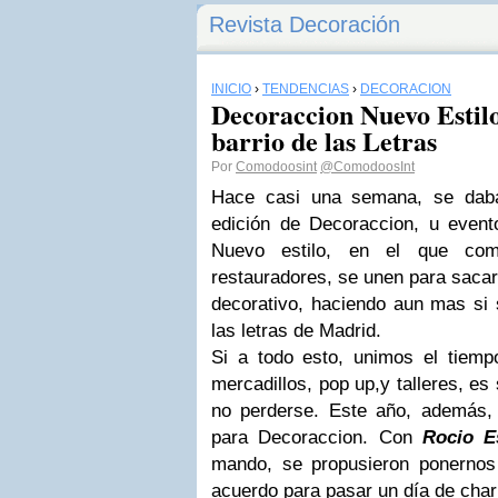
Revista Decoración
INICIO
›
TENDENCIAS
›
DECORACIÓN
Decoraccion Nuevo Estilo
barrio de las Letras
Por
Comodoosint
@ComodoosInt
Hace casi una semana, se daba
edición de Decoraccion, u evento
Nuevo estilo, en el que come
restauradores, se unen para sacar
decorativo, haciendo aun mas si s
las letras de Madrid.
Si a todo esto, unimos el tiem
mercadillos, pop up,y talleres, es
no perderse. Este año, además,
para Decoraccion. Con
Rocio E
mando, se propusieron ponerno
acuerdo para pasar un día de charl