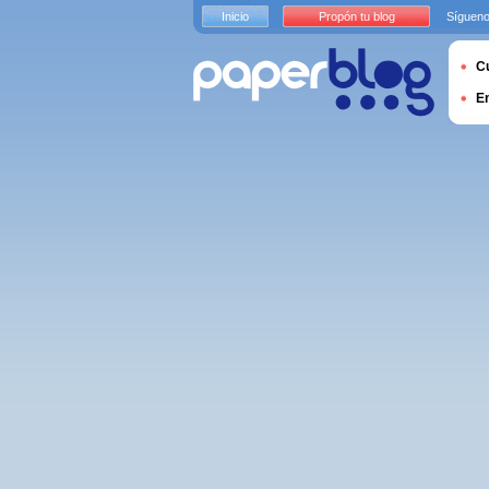
Inicio
Propón tu blog
Sígueno
Cu
E