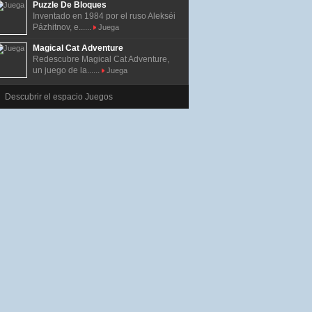
Puzzle De Bloques
Inventado en 1984 por el ruso Alekséi
Pázhitnov, e......
Juega
Magical Cat Adventure
Redescubre Magical Cat Adventure,
un juego de la......
Juega
Descubrir el espacio Juegos