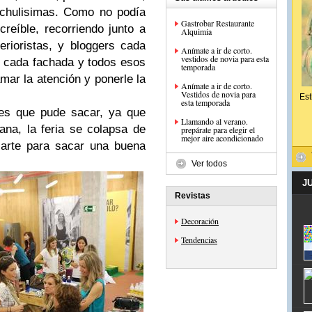
chulisimas. Como no podía
Gastrobar Restaurante
creíble, recorriendo junto a
Alquimia
rioristas, y bloggers cada
Anímate a ir de corto.
vestidos de novia para esta
e cada fachada y todos esos
temporada
amar la atención y ponerle la
Anímate a ir de corto.
Vestidos de novia para
Est
esta temporada
es que pude sacar, ya que
Llamando al verano.
ana, la feria se colapsa de
prepárate para elegir el
mejor aire acondicionado
ocarte para sacar una buena
Ver todos
J
Revistas
Decoración
Tendencias