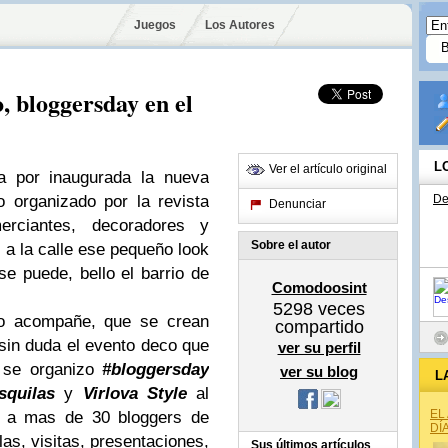
Juegos
Los Autores
, bloggersday en el
L
Ver el artículo original
 por inaugurada la nueva
 organizado por la revista
De
Denunciar
rciantes, decoradores y
Sobre el autor
 a la calle ese pequeño look
e puede, bello el barrio de
Comodoosint
5298
veces
po acompañe, que se crean
compartido
 sin duda el evento deco que
ver su perfil
 se organizo
#bloggersday
ver su blog
L
squilas
y
Virlova Style
al
EL
s a mas de 30 bloggers de
DÍ
as, visitas, presentaciones,
Sus últimos artículos