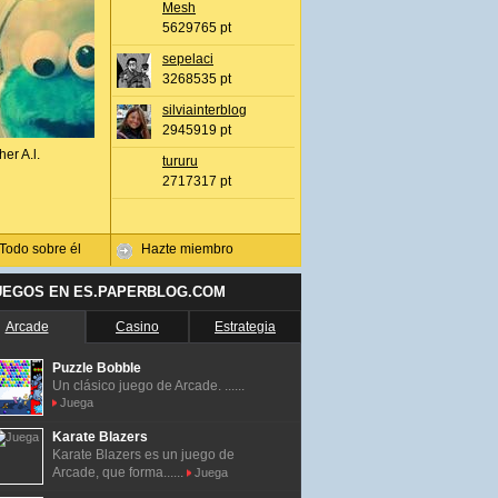
Mesh
5629765 pt
sepelaci
3268535 pt
silviainterblog
2945919 pt
her A.l.
tururu
2717317 pt
Todo sobre él
Hazte miembro
UEGOS EN ES.PAPERBLOG.COM
Arcade
Casino
Estrategia
Puzzle Bobble
Un clásico juego de Arcade. ......
Juega
Karate Blazers
Karate Blazers es un juego de
Arcade, que forma......
Juega