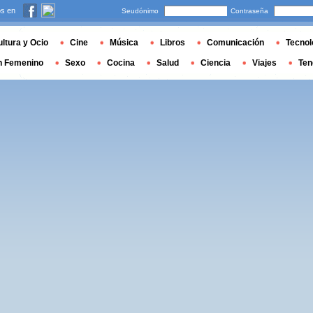
s en
Seudónimo
Contraseña
ltura y Ocio
Cine
Música
Libros
Comunicación
Tecnol
n Femenino
Sexo
Cocina
Salud
Ciencia
Viajes
Ten