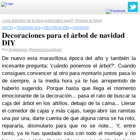
¿Los artículos de tu blog publicados aquí? ¡Propón tu blog!
INICIO
›
TENDENCIAS
›
DECORACIÓN
›
NAVIDAD
Decoraciones para el árbol de navidad
DIY
Por
Angelagrar
@amenoscuartosal
De nuevo esta maravillosa época del año y también la
incesante pregunta: 'cuándo ponemos el árbol?'. Cuando
consigues convencer al otro para montarlo juntos pasa lo
de siempre, a la media hora ya te has arrepentido de
haberlo sugerido. Porque hasta que llega el momento
emocionante de la decoración... pasa el rato de buscar la
caja del árbol en los altillos, debajo de la cama... Llenar
el comedor de cajas y más cajas, luego abrir las ramitas
una por una, darte cuenta de que alguna rama se ha roto,
repararla, disimularlo para que no se note... Y, entre
tanto, ya te has quedado sola con todo el montaje y no