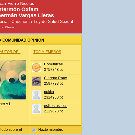
ean-Pierre Nicolas
ntermón Oxfam
ermán Vargas Lleras
usia - Chechenia
Ley de Salud Sexual
ugo Chávez
A COMUNIDAD OPINIÓN
 AUTOR DEL
TOP MIEMBROS
A
Comunicae
3757848 pt
Clarena Roux
2597793 pt
pukko
2324960 pt
her A.l.
estilosrusticos
2129878 pt
Todo sobre él
Hazte miembro