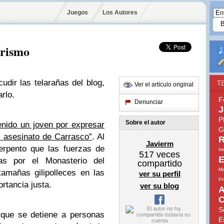
Juegos
Los Autores
arismo
cudir las telarañas del blog,
T
Ver el artículo original
arlo.
F
Denunciar
J
P
Sobre el autor
enido un joven por expresar
G
l asesinato de Carrasco”
. Al
R
Javierm
erpento que las fuerzas de
Ir
517
veces
E
as por el Monasterio del
compartido
Ma
tamañas gilipolleces en las
ver su perfil
Pr
rtancia justa.
ver su blog
A
C
S
 que se detiene a personas
E