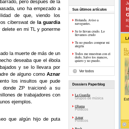
barrado, pero después de la
J
 pasada, uno ha empezado a
I
Sus últimos artículos
G
ilidad de que, viendo los
Holanda. Aviso a
R
los ciberswat de
la guardia
navegantes.
H
r delete en mi TL y ponerme
Se lo llevan crudo. Lo
llevamos crudo
L
Tu no puedes comprar mi
alegría
EL
eado la muerte de más de un
Todos me muestran con el
DÍ
dedo, Salvo los mancos,
hecho deseaba que el ébola
quiero y no puedo.
ajados y se lo llevara por
Ver todos
madre de alguno como
Aznar
ento los insultos que pude
Dossiers Paperblog
0 donde ZP traicionó a su
millones de trabajadores con
La Guardia
Grupos de música
Est
gunos ejemplos.
Obama
Políticos
Aznar
seo que algún hijo de puta
Políticos
Bush