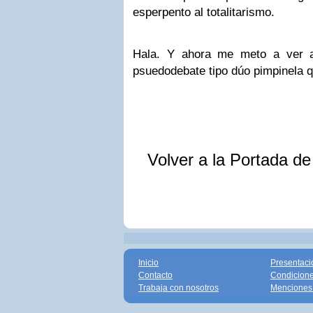
esperpento al totalitarismo.
Hala. Y ahora me meto a ver a
psuedodebate tipo dúo pimpinela 
Volver a la Portada d
Inicio
Presentaci
Contacto
Condicione
Trabaja con nosotros
Menciones 