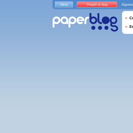
Inicio
Propón tu blog
Sígueno
Cu
E