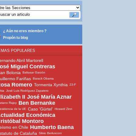
¿ Aún no eres miembro ?
Propón tu blog
EMAS POPULARES
ernando Abril Martorell
osé Miguel Contreras
lan Bolonia
Baltasar Garzón
uillermo Fariñas
Barack Obama
osa Romero
Tormenta Xynthia
23-F
ekia
José Luis Rodríguez Zapatero
lizabeth II
José María Aznar
Ben Bernanke
riano Rajoy
Caso 'Gürtel'
esidencia de la UE
Howard Zinn
ctualidad Económica
ristóbal Montoro
Humberto Baena
eísmo en Chile
statuto de Cataluña
Silvio Berlusconi