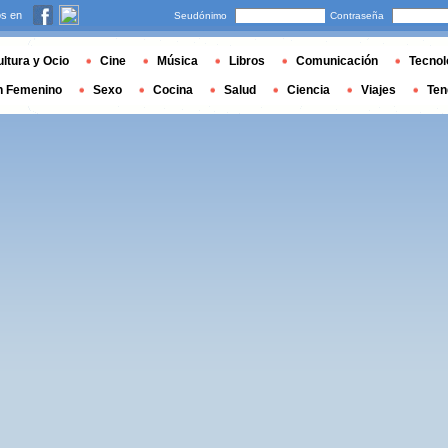
s en
Seudónimo
Contraseña
ltura y Ocio
Cine
Música
Libros
Comunicación
Tecnol
n Femenino
Sexo
Cocina
Salud
Ciencia
Viajes
Ten