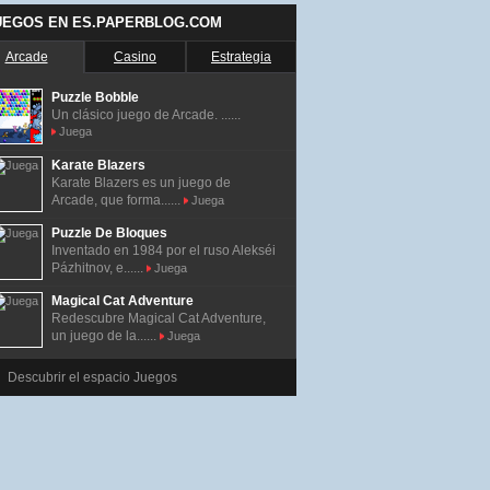
UEGOS EN ES.PAPERBLOG.COM
Arcade
Casino
Estrategia
Puzzle Bobble
Un clásico juego de Arcade. ......
Juega
Karate Blazers
Karate Blazers es un juego de
Arcade, que forma......
Juega
Puzzle De Bloques
Inventado en 1984 por el ruso Alekséi
Pázhitnov, e......
Juega
Magical Cat Adventure
Redescubre Magical Cat Adventure,
un juego de la......
Juega
Descubrir el espacio Juegos