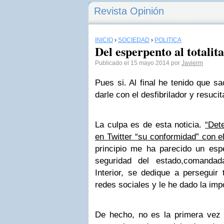
Revista Opinión
INICIO
›
SOCIEDAD
›
POLÍTICA
Del esperpento al totalit
Publicado el 15 mayo 2014 por
Javierm
Pues si. Al final he tenido que sa
darle con el desfibrilador y resucit
La culpa es de esta noticia.
“Det
en Twitter “su conformidad” con e
principio me ha parecido un esp
seguridad del estado,comandad
Interior, se dedique a perseguir 
redes sociales y le he dado la impo
De hecho, no es la primera vez