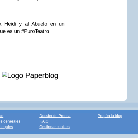
 Heidi y al Abuelo en un
que es un #PuroTeatro
e
ón
Dossier de Prensa
Propón tu blog
s generales
F.A.Q.
legales
Gestionar cookies