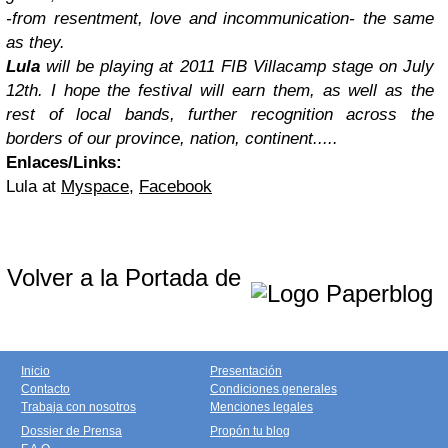
-from resentment, love and incommunication- the same
as they.
Lula
will be playing at 2011 FIB Villacamp stage on July
12th. I hope the festival will earn them, as well as the
rest of local bands, further recognition across the
borders of our province, nation, continent.....
Enlaces/Links:
Lula at
Myspace
,
Facebook
Volver a la Portada de
Inicio
Presentación
Contacto
Condiciones generales
Trabaja con nosotros
Menciones legales
Dossier de Prensa
Propón tu blog