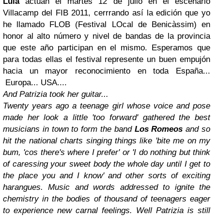
Lula
actúan el martes 12 de julio en el escenario
Villacamp del FIB 2011, cerrrando así la edición que yo
he llamado FLOB (Festival LOcal de Benicàssim) en
honor al alto número y nivel de bandas de la provincia
que este año participan en el mismo. Esperamos que
para todas ellas el festival represente un buen empujón
hacia un mayor reconocimiento en toda España...
Europa... USA....
And Patrizia took her guitar...
Twenty years ago a teenage girl whose voice and pose
made her look a little 'too forward' gathered the best
musicians in town to form the band
Los Romeos
and so
hit the national charts singing things like 'bite me on my
bum, 'cos there's where I prefer' or 'I do nothing but think
of caressing your sweet body the whole day until I get to
the place you and I know' and other sorts of exciting
harangues. Music and words addressed to ignite the
chemistry in the bodies of thousand of teenagers eager
to experience new carnal feelings. Well Patrizia is still