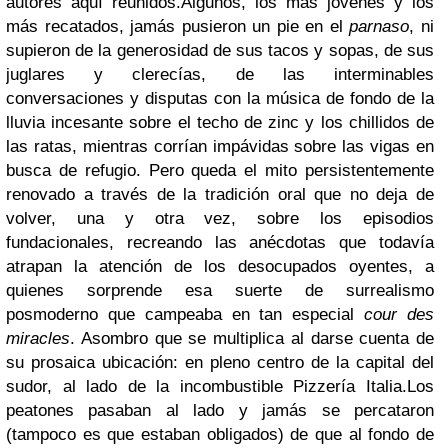
autores aquí reunidos.
Algunos, los más jóvenes y los
más recatados, jamás pusieron un pie en el
parnaso
, ni
supieron de la generosidad de sus tacos y sopas, de sus
juglares y clerecías, de las interminables
conversaciones y disputas con la música de fondo de la
lluvia incesante sobre el techo de zinc y los chillidos de
las ratas, mientras corrían impávidas sobre las vigas en
busca de refugio. Pero queda el mito persistentemente
renovado a través de la tradición oral que no deja de
volver, una y otra vez, sobre los episodios
fundacionales, recreando las anécdotas que todavía
atrapan la atención de los desocupados oyentes, a
quienes sorprende esa suerte de surrealismo
posmoderno que campeaba en tan especial
cour des
miracles
. Asombro que se multiplica al darse cuenta de
su prosaica ubicación: en pleno centro de la capital del
sudor, al lado de la incombustible Pizzería Italia.
Los
peatones pasaban al lado y jamás se percataron
(tampoco es que estaban obligados) de que al fondo de