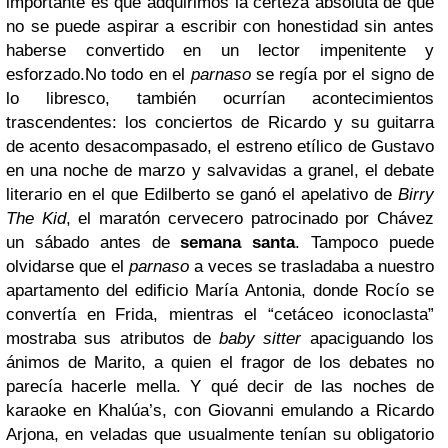
importante es que adquirimos la certeza absoluta de que
no se puede aspirar a escribir con honestidad sin antes
haberse convertido en un lector impenitente y
esforzado.
No todo en el
parnaso
se regía por el signo de
lo libresco, también ocurrían acontecimientos
trascendentes: los conciertos de Ricardo y su guitarra
de acento desacompasado, el estreno etílico de Gustavo
en una noche de marzo y salvavidas a granel, el debate
literario en el que Edilberto se ganó el apelativo de
Birry
The Kid
, el maratón cervecero patrocinado por Chávez
un sábado antes de
semana santa
. Tampoco puede
olvidarse que el
parnaso
a veces se trasladaba a nuestro
apartamento del edificio María Antonia, donde Rocío se
convertía en Frida, mientras el “cetáceo iconoclasta”
mostraba sus atributos de
baby sitter
apaciguando los
ánimos de Marito, a quien el fragor de los debates no
parecía hacerle mella. Y qué decir de las noches de
karaoke en Khalúa’s, con Giovanni emulando a Ricardo
Arjona, en veladas que usualmente tenían su obligatorio