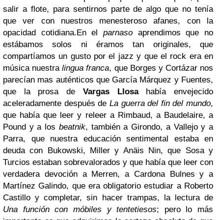
salir a flote, para sentirnos parte de algo que no tenía
que ver con nuestros menesteroso afanes, con la
opacidad cotidiana.
En el
parnaso
aprendimos que no
estábamos solos ni éramos tan originales, que
compartíamos un gusto por el jazz y que el rock era en
música nuestra
lingua franca
, que Borges y Cortázar nos
parecían mas auténticos que García Márquez y Fuentes,
que la prosa de
Vargas Llosa
había envejecido
aceleradamente después de
La guerra del fin del mundo
,
que había que leer y releer a Rimbaud, a Baudelaire, a
Pound y a los
beatnik
, también a Girondo, a Vallejo y a
Parra, que nuestra educación sentimental estaba en
deuda con Bukowski, Miller y Anäis Nin, que Sosa y
Turcios estaban sobrevalorados y que había que leer con
verdadera devoción a Merren, a Cardona Bulnes y a
Martínez Galindo, que era obligatorio estudiar a Roberto
Castillo y completar, sin hacer trampas, la lectura de
Una función con móbiles y tentetiesos
; pero lo más