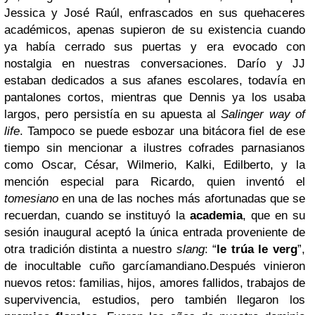
Jessica y José Raúl, enfrascados en sus quehaceres
académicos, apenas supieron de su existencia cuando
ya había cerrado sus puertas y era evocado con
nostalgia en nuestras conversaciones. Darío y JJ
estaban dedicados a sus afanes escolares, todavía en
pantalones cortos, mientras que Dennis ya los usaba
largos, pero persistía en su apuesta al
Salinger way of
life
. Tampoco se puede esbozar una bitácora fiel de ese
tiempo sin mencionar a ilustres cofrades parnasianos
como Oscar, César, Wilmerio, Kalki, Edilberto, y la
mención especial para Ricardo, quien inventó el
tomesiano
en una de las noches más afortunadas que se
recuerdan, cuando se instituyó la
academia
, que en su
sesión inaugural aceptó la única entrada proveniente de
otra tradición distinta a nuestro
slang
: “
le trúa le verg
”,
de inocultable cuño garcíamandiano.
Después vinieron
nuevos retos: familias, hijos, amores fallidos, trabajos de
supervivencia, estudios, pero también llegaron los