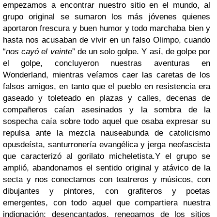
empezamos a encontrar nuestro sitio en el mundo, al
grupo original se sumaron los más jóvenes quienes
aportaron frescura y buen humor y todo marchaba bien y
hasta nos acusaban de vivir en un falso Olimpo, cuando
“
nos cayó el veinte
” de un solo golpe. Y así, de golpe por
el golpe, concluyeron nuestras aventuras en
Wonderland, mientras veíamos caer las caretas de los
falsos amigos, en tanto que el pueblo en resistencia era
gaseado y toleteado en plazas y calles, decenas de
compañeros caían asesinados y la sombra de la
sospecha caía sobre todo aquel que osaba expresar su
repulsa ante la mezcla nauseabunda de catolicismo
opusdeísta, santurronería evangélica y jerga neofascista
que caracterizó al gorilato micheletista.
Y el grupo se
amplió, abandonamos el sentido original y atávico de la
secta y nos conectamos con teatreros y músicos, con
dibujantes y pintores, con grafiteros y poetas
emergentes, con todo aquel que compartiera nuestra
indignación; desencantados, renegamos de los sitios