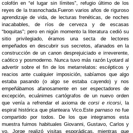
colofón en “el lugar sin límites”, refugio último de los
reyes de la trasnochada.
Fueron varios años de riguroso
aprendizaje de vida, de lecturas frenéticas, de noches
inacabables, de ríos de cerveza y de escasas
“boquitas”; pero en nigún momento la literatura cedió su
sitio privilegiado, éramos una secta de lectores
empeñados en descubrir sus secretos, afanados en la
construcción de un canon desprejuiciado e irreverente,
caótico y posmoderno. Nunca tuvo más razón Lyotard al
advertir sobre el fin de los metarrelatos: escépticos y
reacios ante cualquier imposición, sabíamos que algo
estaba pasando (o algo se estaba cayendo) y nos
empeñábamos afanosamente en ser espectadores de
excepción, ecuánimes cartógrafos de un nuevo orden
que venía a refrendar el axioma de
corsi e ricorsi
, la
espiral histórica que planteara Vico.
Este
parnaso
no fue
compartido por todos. De los que integramos esta
muestra fuimos habituales Giovanni, Gustavo, Carlos y
yo, Jorge realizó visitas esporádicas, mientras que