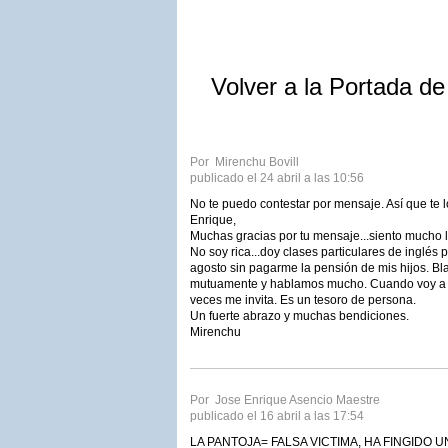
Volver a la Portada d
Por Mirenchu Bovill
publicado el 24 abril a las 10:56
No te puedo contestar por mensaje. Así que te
Enrique,
Muchas gracias por tu mensaje...siento mucho 
No soy rica...doy clases particulares de inglés p
agosto sin pagarme la pensión de mis hijos. B
mutuamente y hablamos mucho. Cuando voy a
veces me invita. Es un tesoro de persona.
Un fuerte abrazo y muchas bendiciones.
Mirenchu
Por Jose Enrique Asencio Maestre
publicado el 16 abril a las 17:54
LA PANTOJA= FALSA VICTIMA, HA FINGIDO 