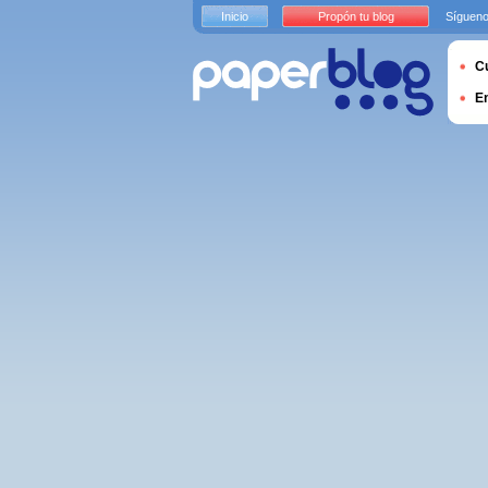
Inicio
Propón tu blog
Sígueno
Cu
E