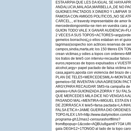
ESTA ARPIA QUE LES DA IGUAL SE HAYA A
ANDALUCIA,MALAGA,MARBELLA,,DE NO PA
GUIONES PACTADOS X DINERO Y LIMPIAR S
FAMOSA CON AMIGOS POLITICOS,,NO SE ATR
CARCEL,., el travesty impresentable de amor l
mercedestongosmila=se rien en vuestra car
GUION TODO VALE X GANAR AUDIENCIA=F
2 VECES A SUS TOPOS+ACTORES=argy(ordenes
gemelos borrachos(¿o ellos estaban en el guio
lagrimas(sospecho son actrices reservas de ser
campos,sindia,marta,etc los 150 titeres EN T
crean victimas,y odies a topos con ordene
los tratos de tele5 con interviu=recaudar falsos
euros,repescas de topos expulsados x VUESTR
alcohol,argy= papel pactado de falsa victima in
casa,agarro,aposta con violencia del brazo de
PLAN DE TELE5+MERCEDESMILA=MONTAJE¿por
gemelos=SE INVENTAN UNA AGRESION PAC
ARGY,PARA RECAUDAR SMS=la campaña de ar
peleles=UNA GUIONIZADA ZORRA Y SU FAL
QUE MERCEDES MILA DICE NO VENGAS A AL
PASANDO MAL=MENTIRA=MIGUEL ESTA EN 
DE ZORRASCA X tele5=farsa pactada=LA I
FALSA ETICA+JAIME GUERRA DIO ORDENES
TOPO ALEX LIVI=http://www.dailymotion.com/vi
programa-gh12mas1-censura
shortfilms?
from
fb
popup=1&code=AQBUu8gam6Y7G#.URPlY
gala DEGH12+1TONGO al lado de la topo caroli