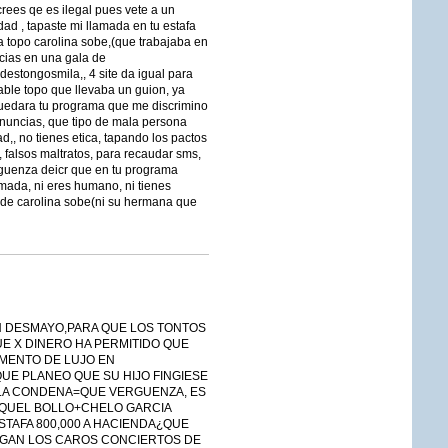
crees qe es ilegal pues vete a un
ad , tapaste mi llamada en tu estafa
a topo carolina sobe,(que trabajaba en
acias en una gala de
destongosmila,, 4 site da igual para
ble topo que llevaba un guion, ya
quedara tu programa que me discrimino
enuncias, que tipo de mala persona
ad,, no tienes etica, tapando los pactos
, falsos maltratos, para recaudar sms,
erguenza deicr que en tu programa
amada, ni eres humano, ni tienes
r de carolina sobe(ni su hermana que
UN DESMAYO,PARA QUE LOS TONTOS
E X DINERO HA PERMITIDO QUE
AMENTO DE LUJO EN
UE PLANEO QUE SU HIJO FINGIESE
LA CONDENA=QUE VERGUENZA, ES
RAQUEL BOLLO+CHELO GARCIA
STAFA 800,000 A HACIENDA¿QUE
AGAN LOS CAROS CONCIERTOS DE