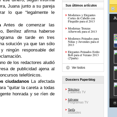
ra, Juana junto a su pareja
Sus últimos artículos
rar lo que “legalmente le
Modernos y Elegantes
Cortes de Cabello con
J
Flequillo para el 2013
a
Antes de comenzar las
Modernas Trenzas
co, Benítez afirma haberse
Afterwork para el 2013
ograma de tarde en tres
Modernos Peinados para
Niñas y Juveniles para el
na solución ya que tan sólo
2013
 y ningún responsable del
Elegantes Peinados Estilo
Bob para el Verano 2013
eclamación.
(2ªparte)
no de los redactores aludió
Ver todos
esa de publicidad ajena al
oncursos telefónicos.
Dossiers Paperblog
os ciudadanos
La afectada
ara "quitar la careta a todas
Telecinco
Cadenas TV
gente honrada y se ríen de
Sálvame
Programas TV
Tarifa
ciudades