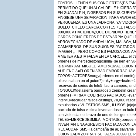
TONTOS LLENEN SUS CONCIERTOS(ES TAN 
PERMITIDO QUE UN ALCALDE LE HICIERA 
EN GUADALPIN, INGRESOS EN SUS CUENT
FINGIESE UNA SEPARACION, PARA FAVOR
VERGUENZA, ES UNA LADRONA, Y,VIVIDORA
BOLLO+CHELO GARCIA CORTES,+EL FALSO
800,000 A HACIENDA¿QUE DIGNIDAD TIEN
CAROS CONCIERTOS DE ESTA ARPIA QUE LE
APROVECHADO DE ANDALUCIA, MALAGA, MA
CAMAREROS, DE SUS GUIONES PACTADOS X
IMAGEN ,,= PERO COMO ES FAMOSA CON AM
A METER A ESTA FALSA EN LA CARCEL,., el tra
ordenes de mercedestongosmila=se rien en vue
jajaj=MIRIAM+MIGUEL+AMOR=1MAL GUION 
AUDIENCIA=FLOREN ABAD EMBORRACHA AP
TOPOS+ACTORES=argy(ordenes en el confe)pr
ellos estaban en el guion?).raky+argy=teatro=f
reservas de series de tele5=laura campos, sindi
TONGOLIXdelasierra pagados x zeppelin crean v
ordenes=MIRIAM CUERNOS PACTADOS=eva y lo
interviu=recaudar falsos castings, 70,000 rasca
expulsados x VUESTROS SMS , ILUSOS, jajaja..
pactado de falsa victima inventandose un bulo h
con violencia del brazo de uno de los gemelo
TELE5+MERCEDESMILA=MONTAJE¿porque tele
INVENTAN UNA AGRESION PACTADA CON LA
RECAUDAR SMS=la campaña de ar, salvame+f
GUIONIZADA ZORRA Y SU FALSA BODA+EL 