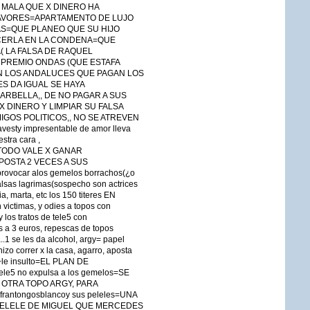
MALA QUE X DINERO HA
FAVORES=APARTAMENTO DE LUJO
AS=QUE PLANEO QUE SU HIJO
ECERLA EN LA CONDENA=QUE
( LA FALSA DE RAQUEL
 PREMIO ONDAS (QUE ESTAFA
EN LOS ANDALUCES QUE PAGAN LOS
S DA IGUAL SE HAYA
RBELLA,, DE NO PAGAR A SUS
 DINERO Y LIMPIAR SU FALSA
IGOS POLITICOS,, NO SE ATREVEN
vesty impresentable de amor lleva
stra cara ,
TODO VALE X GANAR
OSTA 2 VECES A SUS
ovocar alos gemelos borrachos(¿o
alsas lagrimas(sospecho son actrices
a, marta, etc los 150 titeres EN
ictimas, y odies a topos con
s tratos de tele5 con
s a 3 euros, repescas de topos
1 se les da alcohol, argy= papel
izo correr x la casa, agarro, aposta
s+le insulto=EL PLAN DE
5 no expulsa a los gemelos=SE
 OTRA TOPO ARGY, PARA
rantongosblancoy sus peleles=UNA
PELELE DE MIGUEL QUE MERCEDES