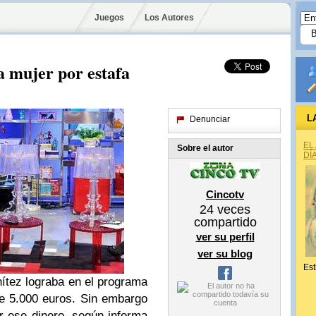
Juegos
Los Autores
a mujer por estafa
L
Denunciar
EL
Sobre el autor
DÍ
Cincotv
24
veces
compartido
ver su perfil
ver su blog
Est
ítez lograba en el programa
 5.000 euros. Sin embargo
r ese dinero, según informa