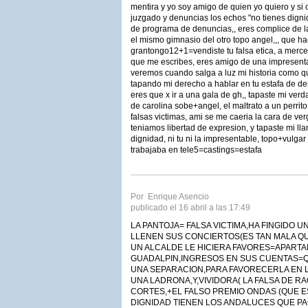
mentira y yo soy amigo de quien yo quiero y si 
juzgado y denuncias los echos "no tienes dignid
de programa de denuncias,, eres complice de l
el mismo gimnasio del otro topo angel,,, que h
grantongo12+1=vendiste tu falsa etica, a merce
que me escribes, eres amigo de una impresenta
veremos cuando salga a luz mi historia como 
tapando mi derecho a hablar en tu estafa de d
eres que x ir a una gala de gh,, tapaste mi verd
de carolina sobe+angel, el maltrato a un perrito
falsas victimas, ami se me caeria la cara de v
teniamos libertad de expresion, y tapaste mi ll
dignidad, ni tu ni la impresentable, topo+vulga
trabajaba en tele5=castings=estafa
Por Enrique Asencio
publicado el 16 abril a las 17:49
LA PANTOJA= FALSA VICTIMA,HA FINGIDO 
LLENEN SUS CONCIERTOS(ES TAN MALA QU
UN ALCALDE LE HICIERA FAVORES=APART
GUADALPIN,INGRESOS EN SUS CUENTAS=Q
UNA SEPARACION,PARA FAVORECERLA EN 
UNA LADRONA,Y,VIVIDORA( LA FALSA DE 
CORTES,+EL FALSO PREMIO ONDAS (QUE E
DIGNIDAD TIENEN LOS ANDALUCES QUE P