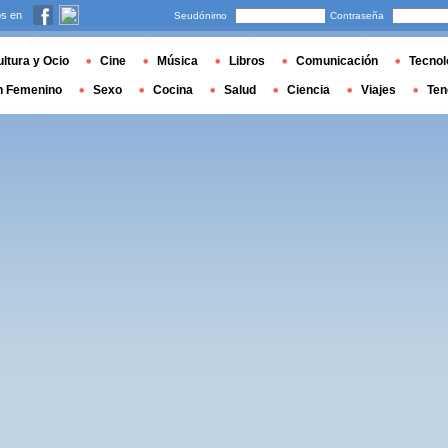
s en
Seudónimo
Contraseña
ltura y Ocio
Cine
Música
Libros
Comunicación
Tecnol
n Femenino
Sexo
Cocina
Salud
Ciencia
Viajes
Ten