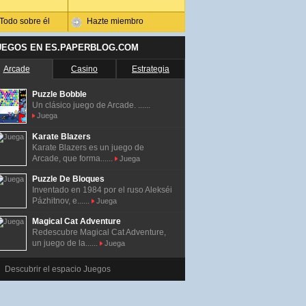
Todo sobre él
Hazte miembro
UEGOS EN ES.PAPERBLOG.COM
Arcade
Casino
Estrategia
Puzzle Bobble
Un clásico juego de Arcade. ......
Juega
Karate Blazers
Karate Blazers es un juego de
Arcade, que forma......
Juega
Puzzle De Bloques
Inventado en 1984 por el ruso Alekséi
Pázhitnov, e......
Juega
Magical Cat Adventure
Redescubre Magical Cat Adventure,
un juego de la......
Juega
Descubrir el espacio Juegos