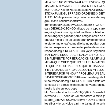
MILA DICE NO VENGAS A ALA TELEVISION, 
MAL=MENTIRA=MIGUEL ESTA EN EL AJO=LA
ZORRASCA X tele5=farsa pactada=LA INHU
ETICA+JAIME GUERRA DIO ORDENES X DE
ALEX LIVI=http://www.dailymotion.com/video/x
gh12mas1-censura
shortfilms?
from
fb
popup=1&code=AQBUu8gam6Y7G#.URPlY
gala DEGH12+1TONGO al lado de la topo caroli
enguita,?un tio sin dignidad me llamo x telefon
sobe+angel(el ganador)eran amigos antes de
enguita me dijo ke en su programa=de denuncia
telefono=me engaño, me dijo ke no podian pone
debian respeto a la muerte del padre de mmil
respondido:@KIKEGLADIETOR yo ya soy bueno
SOY DAVID ENGUITA AL FINAL AYER NO PU
SIMPLEMENTE POR EDUCACIÓN A LA FAMILI
MISMA QUE CREO QUE NO ERA EL MOMENT
LO QUE PUEDO HACER ES QUE TE HAGAS 
Y ME LA MANDES Y LA CUELGO EN MI BLOG
INTERESA POR MI NO AY PROBLEMA UN SA
DAVIDENGUITA630961310www.davidenguita.ES
te ha respondido:@KIKEGLADIETOR estate aten
contestar en directo@entrelagente =taparon las
hostia le dio su topo pepe
http://www.facebook.com/l/TAQGj07Kz/www.dail
hermano-12-1-pepe-da-un-manotazo-a-torso-y-
search_algo=2#.UUJMO4bgW77 David Enguita ha
los sitios y foros y blog a mi me da igual no se