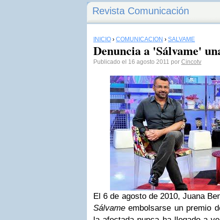
Revista Comunicación
INICIO
›
COMUNICACIÓN
›
SÁLVAME
Denuncia a 'Sálvame' un
Publicado el 16 agosto 2011 por
Cincotv
El 6 de agosto de 2010, Juana Ben
Sálvame
embolsarse un premio de
la afectada nunca ha llegado a ve