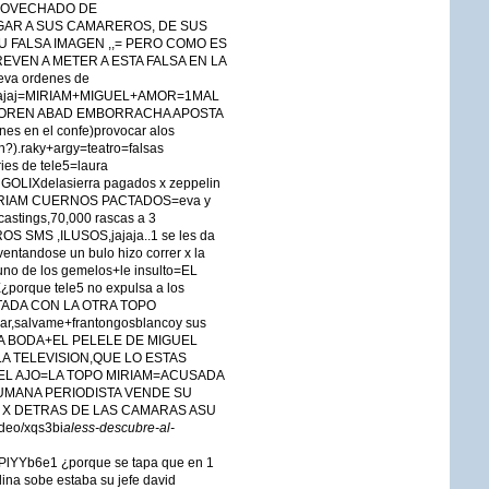
PROVECHADO DE
GAR A SUS CAMAREROS, DE SUS
U FALSA IMAGEN ,,= PERO COMO ES
EVEN A METER A ESTA FALSA EN LA
leva ordenes de
a ,jajaj=MIRIAM+MIGUEL+AMOR=1MAL
LOREN ABAD EMBORRACHA APOSTA
 en el confe)provocar alos
n?).raky+argy=teatro=falsas
ies de tele5=laura
ONGOLIXdelasierra pagados x zeppelin
s=MIRIAM CUERNOS PACTADOS=eva y
 castings,70,000 rascas a 3
OS SMS ,ILUSOS,jajaja..1 se les da
ventandose un bulo hizo correr x la
 uno de los gemelos+le insulto=EL
que tele5 no expulsa a los
TADA CON LA OTRA TOPO
,salvame+frantongosblancoy sus
SA BODA+EL PELELE DE MIGUEL
A TELEVISION,QUE LO ESTAS
EL AJO=LA TOPO MIRIAM=ACUSADA
NHUMANA PERIODISTA VENDE SU
 X DETRAS DE LAS CAMARAS ASU
deo/xqs3bi
aless-descubre-al-
Yb6e1 ¿porque se tapa que en 1
na sobe estaba su jefe david