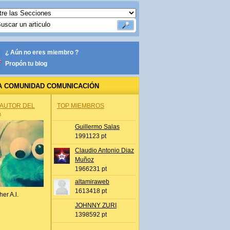
¿ Aún no eres miembro ?
Propón tu blog
A COMUNIDAD COMUNICACIÓN
 AUTOR DEL
TOP MIEMBROS
A
Guillermo Salas
1991123 pt
Claudio Antonio Diaz
Muñoz
1966231 pt
altamiraweb
1613418 pt
her A.l.
JOHNNY ZURI
1398592 pt