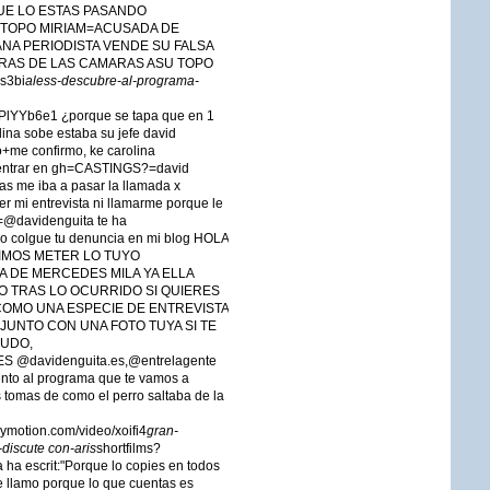
QUE LO ESTAS PASANDO
 TOPO MIRIAM=ACUSADA DE
MANA PERIODISTA VENDE SU FALSA
TRAS DE LAS CAMARAS ASU TOPO
qs3bi
aless-descubre-al-programa-
Yb6e1 ¿porque se tapa que en 1
na sobe estaba su jefe david
o+me confirmo, ke carolina
 entrar en gh=CASTINGS?=david
s me iba a pasar la llamada x
r mi entrevista ni llamarme porque le
a=@davidenguita te ha
 colgue tu denuncia en mi blog HOLA
DIMOS METER LO TUYO
A DE MERCEDES MILA YA ELLA
O TRAS LO OCURRIDO SI QUIERES
COMO UNA ESPECIE DE ENTREVISTA
 JUNTO CON UNA FOTO TUYA SI TE
LUDO,
 @davidenguita.es,@entrelagente
to al programa que te vamos a
 tomas de como el perro saltaba de la
ymotion.com/video/xoifi4
gran-
discute con-aris
shortfilms?
 escrit:"Porque lo copies en todos
 te llamo porque lo que cuentas es