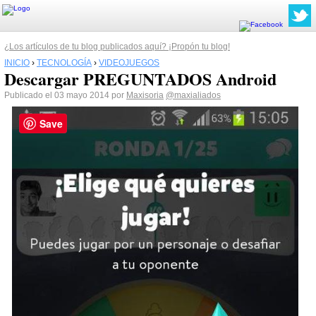
¿Los artículos de tu blog publicados aquí? ¡Propón tu blog!
INICIO
›
TECNOLOGÍA
›
VIDEOJUEGOS
Descargar PREGUNTADOS Android
Publicado el 03 mayo 2014 por
Maxisoria
@maxialiados
Save