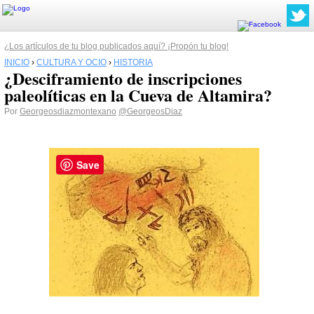
¿Los artículos de tu blog publicados aquí? ¡Propón tu blog!
INICIO
›
CULTURA Y OCIO
›
HISTORIA
¿Desciframiento de inscripciones
paleolíticas en la Cueva de Altamira?
Por
Georgeosdiazmontexano
@GeorgeosDiaz
Save