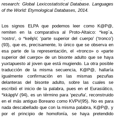
research: Global Lexicostatistical Database. Languages
of the World: Etymological Databases, 2014.
Los signos ELPA que podemos leer como K@P@,
remiten en la comparativa al Proto-Altaico: *kep`a,
‘rostro’, o *keĕpV, ‘parte superior del cuerpo’ (‘tronco’)
(93), que es, precisamente, lo único que se observa en
esa parte de la representación, el «tronco» o «parte
superior del cuerpo» de un bisonte adulto que se haya
yuxtapuesto al joven que está mugiendo. La otra posible
traducción de la misma secuencia, K@P@, hallaría
igualmente confirmación en las mismas pezuñas
delanteras del bisonte adulto, sobre las cuales se
escribió el inicio de la palabra, pues en el Eurasiático,
*kḳäpṗV (94), es un término para ‘pezuña’, reconstruido
en el más antiguo Boreano como KVPV(95). No es para
nada descabellado que con la misma palabra, K@P@, y
por el principio de homofonía, se haya pretendido