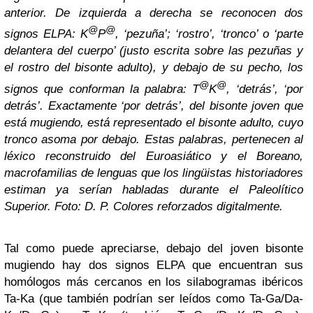
anterior. De izquierda a derecha se reconocen dos
@
@
signos ELPA: K
P
, ‘pezuña’; ‘rostro’, ‘tronco’ o ‘parte
delantera del cuerpo’ (justo escrita sobre las pezuñas y
el rostro del bisonte adulto), y debajo de su pecho, los
@
@
signos que conforman la palabra: T
K
, ‘detrás’, ‘por
detrás’. Exactamente ‘por detrás’, del bisonte joven que
está mugiendo, está representado el bisonte adulto, cuyo
tronco asoma por debajo. Estas palabras, pertenecen al
léxico reconstruido del Euroasiático y el Boreano,
macrofamilias de lenguas que los lingüistas historiadores
estiman ya serían habladas durante el Paleolítico
Superior. Foto: D. P. Colores reforzados digitalmente.
Tal como puede apreciarse, debajo del joven bisonte
mugiendo hay dos signos ELPA que encuentran sus
homólogos más cercanos en los silabogramas ibéricos
Ta-Ka (que también podrían ser leídos como Ta-Ga/Da-