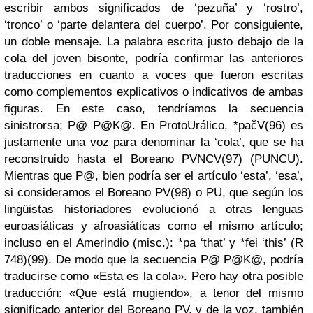
escribir ambos significados de ‘pezuña’ y ‘rostro’,
‘tronco’ o ‘parte delantera del cuerpo’. Por consiguiente,
un doble mensaje. La palabra escrita justo debajo de la
cola del joven bisonte, podría confirmar las anteriores
traducciones en cuanto a voces que fueron escritas
como complementos explicativos o indicativos de ambas
figuras. En este caso, tendríamos la secuencia
sinistrorsa; P@ P@K@. En ProtoUrálico, *pačV(96) es
justamente una voz para denominar la ‘cola’, que se ha
reconstruido hasta el Boreano PVNCV(97) (PUNCU).
Mientras que P@, bien podría ser el artículo ‘esta’, ‘esa’,
si consideramos el Boreano PV(98) o PU, que según los
lingüistas historiadores evolucionó a otras lenguas
euroasiáticas y afroasiáticas como el mismo artículo;
incluso en el Amerindio (misc.): *pa ‘that’ y *fei ‘this’ (R
748)(99). De modo que la secuencia P@ P@K@, podría
traducirse como «Esta es la cola». Pero hay otra posible
traducción: «Que está mugiendo», a tenor del mismo
significado anterior del Boreano PV, y de la voz, también