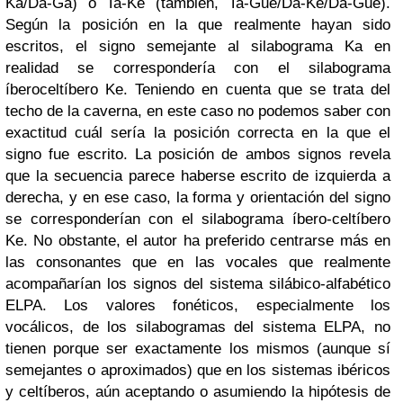
Ka/Da-Ga) o Ta-Ke (también, Ta-Gue/Da-Ke/Da-Gue).
Según la posición en la que realmente hayan sido
escritos, el signo semejante al silabograma Ka en
realidad se correspondería con el silabograma
íberoceltíbero Ke. Teniendo en cuenta que se trata del
techo de la caverna, en este caso no podemos saber con
exactitud cuál sería la posición correcta en la que el
signo fue escrito. La posición de ambos signos revela
que la secuencia parece haberse escrito de izquierda a
derecha, y en ese caso, la forma y orientación del signo
se corresponderían con el silabograma íbero-celtíbero
Ke. No obstante, el autor ha preferido centrarse más en
las consonantes que en las vocales que realmente
acompañarían los signos del sistema silábico-alfabético
ELPA. Los valores fonéticos, especialmente los
vocálicos, de los silabogramas del sistema ELPA, no
tienen porque ser exactamente los mismos (aunque sí
semejantes o aproximados) que en los sistemas ibéricos
y celtíberos, aún aceptando o asumiendo la hipótesis de