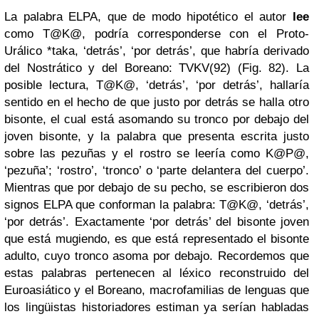
La palabra ELPA, que de modo hipotético el autor
lee
como T@K@, podría corresponderse con el Proto-
Urálico *taka, ‘detrás’, ‘por detrás’, que habría derivado
del Nostrático y del Boreano: TVKV(92) (Fig. 82). La
posible lectura, T@K@, ‘detrás’, ‘por detrás’, hallaría
sentido en el hecho de que justo por detrás se halla otro
bisonte, el cual está asomando su tronco por debajo del
joven bisonte, y la palabra que presenta escrita justo
sobre las pezuñas y el rostro se leería como K@P@,
‘pezuña’; ‘rostro’, ‘tronco’ o ‘parte delantera del cuerpo’.
Mientras que por debajo de su pecho, se escribieron dos
signos ELPA que conforman la palabra: T@K@, ‘detrás’,
‘por detrás’. Exactamente ‘por detrás’ del bisonte joven
que está mugiendo, es que está representado el bisonte
adulto, cuyo tronco asoma por debajo. Recordemos que
estas palabras pertenecen al léxico reconstruido del
Euroasiático y el Boreano, macrofamilias de lenguas que
los lingüistas historiadores estiman ya serían habladas