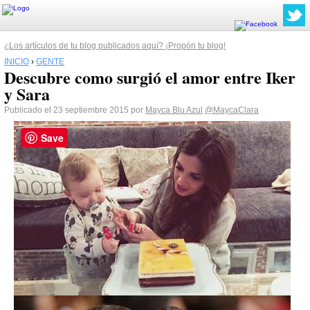
¿Los artículos de tu blog publicados aquí? ¡Propón tu blog!
INICIO
›
GENTE
Descubre como surgió el amor entre Iker
y Sara
Publicado el 23 septiembre 2015 por
Mayca Blu Azul
@MaycaClara
Save