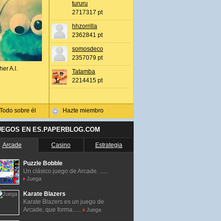
tururu
2717317 pt
hhzorrilla
2362841 pt
somosdeco
2357079 pt
her A.l.
Tatamba
2214415 pt
Todo sobre él
Hazte miembro
UEGOS EN ES.PAPERBLOG.COM
Arcade
Casino
Estrategia
Puzzle Bobble
Un clásico juego de Arcade. ......
Juega
Karate Blazers
Karate Blazers es un juego de
Arcade, que forma......
Juega