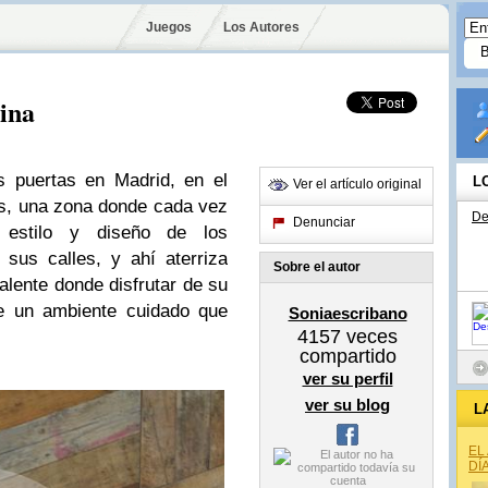
Juegos
Los Autores
ina
s puertas en Madrid, en el
L
Ver el artículo original
s, una zona donde cada vez
De
Denunciar
 estilo y diseño de los
sus calles, y ahí aterriza
Sobre el autor
alente donde disfrutar de su
de un ambiente cuidado que
Soniaescribano
4157
veces
compartido
ver su perfil
ver su blog
L
EL
DÍ