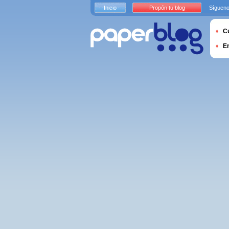
Inicio
Propón tu blog
Sígueno
Cu
E