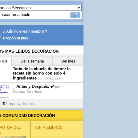
¿ Aún no eres miembro ?
Propón tu blog
OS MÁS LEÍDOS DECORACIÓN
l día
De la semana
Del mes
Tarta de la abuela de limón: la
receta sin horno con solo 4
ingredientes
por
Delikatissen
_ Antes y Después, ✔️
por
Cortinas Don Hogar.
Todos los artículos
A COMUNIDAD DECORACIÓN
 AUTOR DEL
TOP MIEMBROS
A