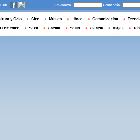
s en
Seudónimo
Contraseña
ltura y Ocio
Cine
Música
Libros
Comunicación
Tecnol
n Femenino
Sexo
Cocina
Salud
Ciencia
Viajes
Ten