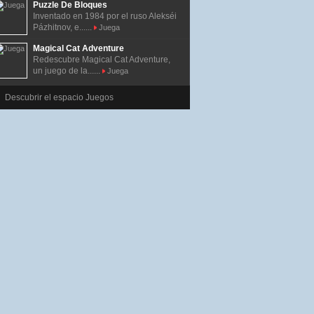
Puzzle De Bloques
Inventado en 1984 por el ruso Alekséi
Pázhitnov, e......
Juega
Magical Cat Adventure
Redescubre Magical Cat Adventure,
un juego de la......
Juega
Descubrir el espacio Juegos