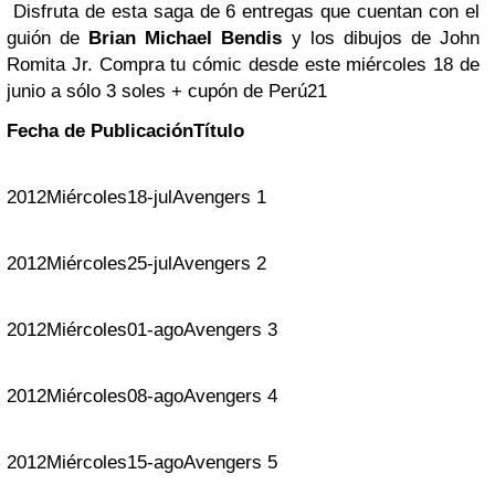
Disfruta de esta saga de 6 entregas que cuentan con el
guión de
Brian Michael Bendis
y los dibujos de John
Romita Jr. Compra tu cómic desde este miércoles 18 de
junio a sólo 3 soles + cupón de Perú21
Fecha de Publicación
Título
2012
Miércoles
18-jul
Avengers 1
2012
Miércoles
25-jul
Avengers 2
2012
Miércoles
01-ago
Avengers 3
2012
Miércoles
08-ago
Avengers 4
2012
Miércoles
15-ago
Avengers 5