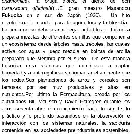
chamomilla
), la ortiga dioica, el diente de león
(
taraxacum officinale
)…El gran maestro Masanobu
Fukuoka
en el sur de Japón (1930). Un hito
revolucionario mundial para la agricultura y la filosofía.
La tierra no se debe arar ni regar ni fertilizar. Fukuoka
prepara mezclas de diferentes semillas que componen a
un ecosistema; desde árboles hasta tréboles, las cuales
activa con agua y luego mezcla en bolitas de arcilla
preparada que siembra por el suelo. De esta manera
Fukuoka crea sistemas que comienzan a captar
humedad y a autoregularse sin impactar el ambiente que
los rodea.Sus plantaciones de arroz y cereales son
famosas por ser muy productivas y altas en
nutrientes.Por último la Permacultura, creada por los
autralianos Bill Mollison y David Holmgren durante los
años sesenta abre el conocimiento hacia lo simple, lo
práctico y lo profundo basandose en la observación e
interacción con los sistemas naturales, la sabiduría
contenida en las sociedades preindustriales sostenibles,