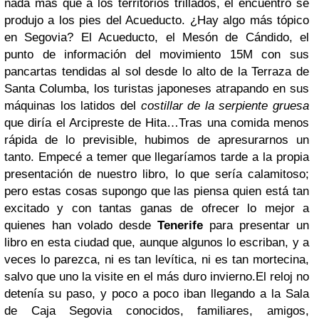
nada más que a los territorios trillados, el encuentro se
produjo a los pies del Acueducto. ¿Hay algo más tópico
en Segovia? El Acueducto, el Mesón de Cándido, el
punto de información del movimiento 15M con sus
pancartas tendidas al sol desde lo alto de la Terraza de
Santa Columba, los turistas japoneses atrapando en sus
máquinas los latidos del
costillar de la serpiente gruesa
que diría el Arcipreste de Hita…
Tras una comida menos
rápida de lo previsible, hubimos de apresurarnos un
tanto. Empecé a temer que llegaríamos tarde a la propia
presentación de nuestro libro, lo que sería calamitoso;
pero estas cosas supongo que las piensa quien está tan
excitado y con tantas ganas de ofrecer lo mejor a
quienes han volado desde
Tenerife
para presentar un
libro en esta ciudad que, aunque algunos lo escriban, y a
veces lo parezca, ni es tan levítica, ni es tan mortecina,
salvo que uno la visite en el más duro invierno.
El reloj no
detenía su paso, y poco a poco iban llegando a la Sala
de Caja Segovia conocidos, familiares, amigos,