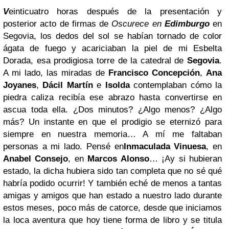
V
einticuatro horas después de la presentación y
posterior acto de firmas de
Oscurece en
Edimburgo
en
Segovia, los dedos del sol se habían tornado de color
ágata de fuego y acariciaban la piel de mi Esbelta
Dorada, esa prodigiosa torre de la catedral de
Segovia
.
A mi lado, las miradas de
Francisco Concepción
,
Ana
Joyanes
,
Dácil Martín
e
Isolda
contemplaban cómo la
piedra caliza recibía ese abrazo hasta convertirse en
ascua toda ella. ¿Dos minutos? ¿Algo menos? ¿Algo
más? Un instante en que el prodigio se eternizó para
siempre en nuestra memoria… A mí me faltaban
personas a mi lado. Pensé en
Inmaculada Vinuesa
, en
Anabel Consejo
, en
Marcos Alonso
… ¡Ay si hubieran
estado, la dicha hubiera sido tan completa que no sé qué
habría podido ocurrir! Y también eché de menos a tantas
amigas y amigos que han estado a nuestro lado durante
estos meses, poco más de catorce, desde que iniciamos
la loca aventura que hoy tiene forma de libro y se titula