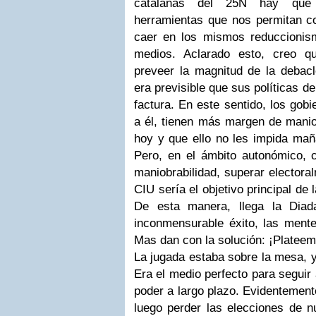
catalanas del 25N hay que i
herramientas que nos permitan c
caer en los mismos reduccionism
medios. Aclarado esto, creo q
preveer la magnitud de la debacl
era previsible que sus políticas d
factura. En este sentido, los gob
a él, tienen más margen de manio
hoy y que ello no les impida mañ
Pero, en el ámbito autonómico,
maniobrabilidad, superar electora
CIU sería el objetivo principal de
De esta manera, llega la Diad
inconmensurable éxito, las mente
Mas dan con la solución: ¡Plateem
La jugada estaba sobre la mesa, y 
Era el medio perfecto para seguir 
poder a largo plazo. Evidentemen
luego perder las elecciones de n