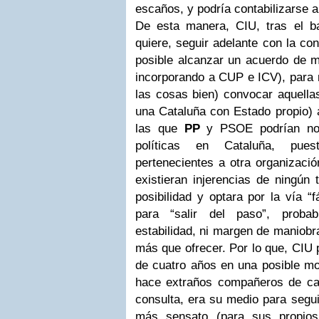
escaños, y podría contabilizarse a
De esta manera, CIU, tras el ba
quiere, seguir adelante con la con
posible alcanzar un acuerdo de 
incorporando a CUP e ICV), para 
las cosas bien) convocar aquellas
una Cataluña con Estado propio) 
las que
PP
y PSOE podrían no 
políticas en Cataluña, pues
pertenecientes a otra organización 
existieran injerencias de ningún 
posibilidad y optara por la vía “
para “salir del paso”, proba
estabilidad, ni margen de maniobr
más que ofrecer. Por lo que, CIU 
de cuatro años en una posible moc
hace extraños compañeros de ca
consulta, era su medio para segu
más sensato (para sus propios