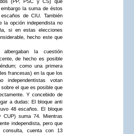
rtidos (PP, PSC y CS) que
n embargo la suma de éstos
os escaños de CIU. También
ue la opción independista no
uña, si en estas elecciones
nsiderable, hecho este que
 albergaban la cuestión
cente, de hecho es posible
eréndum; como una primera
ales francesas) en la que los
no independentistas votan
 sobre el que es posible que
rectamente. Y concebido de
ugar a dudas: El bloque anti
tuvo 48 escaños. El bloque
 y CUP) suma 74. Mientras
nte independista, pero que
a consulta, cuenta con 13