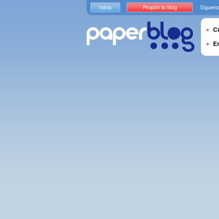
Inicio
Propón tu blog
Sígueno
Cu
E