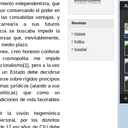
Partidos Políticos
imiento independentista, que
J
guir conservando el poder en
 las consabidas ventajas, y
Revistas
arrearía a sus futuros
ucia se buscaba impedir la
Opinión
ersas que, inevitablemente,
Política
 medio plazo.
Sociedad
nes, creo honesto confesar
 cosmopolita me impide
acionalismo
[1]
, pero a la vez
 un Estado debe decidirse
rse sobre rígidos principios
as jurídicos (atando a sus
políticas) que como un
diciones de vida favorables
r la visión hegemónica
ctoral, por los distintos
 de 12 escaños de CIU debe