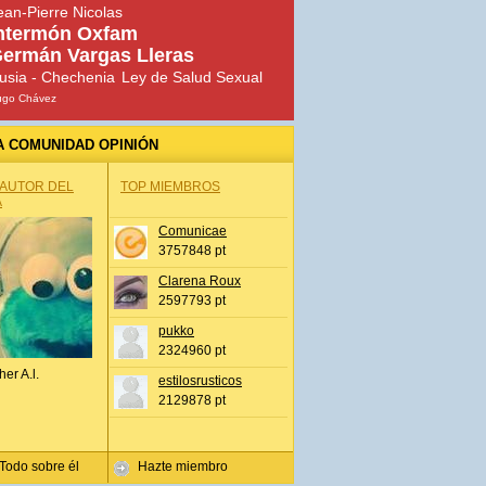
ean-Pierre Nicolas
ntermón Oxfam
ermán Vargas Lleras
usia - Chechenia
Ley de Salud Sexual
ugo Chávez
A COMUNIDAD OPINIÓN
 AUTOR DEL
TOP MIEMBROS
A
Comunicae
3757848 pt
Clarena Roux
2597793 pt
pukko
2324960 pt
her A.l.
estilosrusticos
2129878 pt
Todo sobre él
Hazte miembro