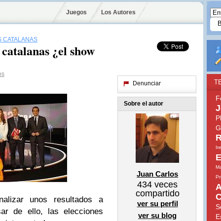
Juegos
Los Autores
S CATALANAS
 catalanas ¿el show
os
T
Denunciar
F
Sobre el autor
J
P
G
R
Ir
E
Ma
Juan Carlos
Pr
434
veces
A
compartido
C
alizar unos resultados a
ver su perfil
S
sar de ello, las elecciones
ver su blog
E