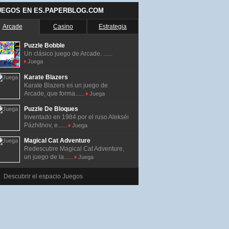
UEGOS EN ES.PAPERBLOG.COM
Arcade
Casino
Estrategia
Puzzle Bobble
Un clásico juego de Arcade. ......
Juega
Karate Blazers
Karate Blazers es un juego de
Arcade, que forma......
Juega
Puzzle De Bloques
Inventado en 1984 por el ruso Alekséi
Pázhitnov, e......
Juega
Magical Cat Adventure
Redescubre Magical Cat Adventure,
un juego de la......
Juega
Descubrir el espacio Juegos