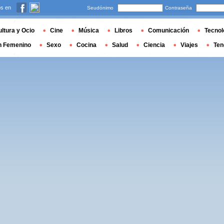
s en
Seudónimo
Contraseña
ltura y Ocio
Cine
Música
Libros
Comunicación
Tecnol
n Femenino
Sexo
Cocina
Salud
Ciencia
Viajes
Ten