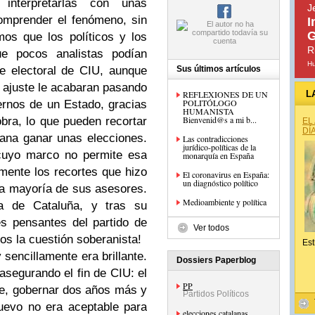
nterpretarlas con unas
J
omprender el fenómeno, sin
I
G
os que los políticos y los
R
ue pocos analistas podían
H
e electoral de CIU, aunque
Sus últimos artículos
e ajuste le acabaran pasando
REFLEXIONES DE UN
L
POLITÓLOGO
iernos de un Estado, gracias
HUMANISTA
Bienvenid@s a mi b...
bra, lo que pueden recortar
EL
DÍ
ana ganar unas elecciones.
Las contradicciones
jurídico-políticas de la
 cuyo marco no permite esa
monarquía en España
lmente los recortes que hizo
El coronavirus en España:
un diagnóstico político
 la mayoría de sus asesores.
Medioambiente y política
a de Cataluña, y tras su
s pensantes del partido de
Ver todos
os la cuestión soberanista!
Est
sencillamente era brillante.
Dossiers Paperblog
asegurando el fin de CIU: el
PP
te, gobernar dos años más y
Partidos Políticos
uevo no era aceptable para
elecciones catalanas