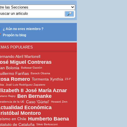
¿ Aún no eres miembro ?
Propón tu blog
EMAS POPULARES
ernando Abril Martorell
osé Miguel Contreras
lan Bolonia
Baltasar Garzón
uillermo Fariñas
Barack Obama
osa Romero
Tormenta Xynthia
23-F
ekia
José Luis Rodríguez Zapatero
lizabeth II
José María Aznar
Ben Bernanke
riano Rajoy
Caso 'Gürtel'
esidencia de la UE
Howard Zinn
ctualidad Económica
ristóbal Montoro
Humberto Baena
eísmo en Chile
statuto de Cataluña
Silvio Berlusconi