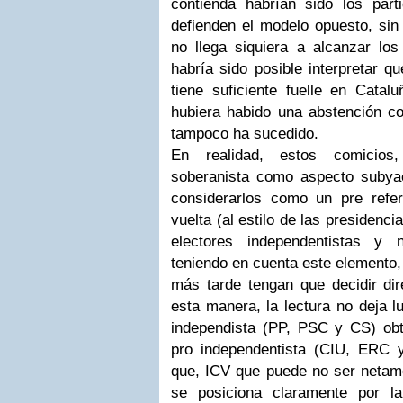
contienda habrían sido los pa
defienden el modelo opuesto, si
no llega siquiera a alcanzar l
habría sido posible interpretar q
tiene suficiente fuelle en Catal
hubiera habido una abstención co
tampoco ha sucedido.
En realidad, estos comicios,
soberanista como aspecto subya
considerarlos como un pre ref
vuelta (al estilo de las presidenci
electores independentistas y 
teniendo en cuenta este elemento,
más tarde tengan que decidir di
esta manera, la lectura no deja l
independista (PP, PSC y CS) ob
pro independentista (CIU, ERC
que, ICV que puede no ser netame
se posiciona claramente por l