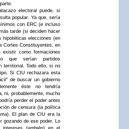
parte.
tacazo electoral puede, si
sulta popular. Ya que, sería
mínimos con ERC (e incluso
más tarde (si deciden hacer
 hipotéticas elecciones (en
a Cortes Constituyentes, en
existir como formaciones
to que serían partidos
territorial. Todo ello, si no
tipo. Si CIU rechazara esta
fácil” de buscar un gobierno
blemente éste no tendría
a, ni, probablemente, mucho
podría perder el poder antes
ión de censura (la política
ma). El plan de CIU era la
ir gozando de ese poder. Lo
 intereses también) en el