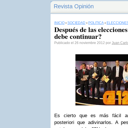
Revista Opinión
INICIO
›
SOCIEDAD
›
POLÍTICA
›
ELECCIONE
Después de las elecciones
debe continuar?
Publicado el 26 noviembre 2012 por
Juan Carl
Es cierto que es más fácil an
posteriori que adivinarlos. A pe