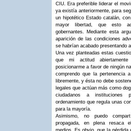
CIU. Era preferible liderar el mov
ya existía anteriormente, para se
un hipotético Estado catalán, con
mayor libertad, que esto ac
gobernantes. Mediante esta arg
aparición de las condiciones adv
se habrían acabado presentando a
Una vez planteadas estas cuestio
que mi actitud abiertamente
posicionarme a favor de ningún n
comprendo que la pertenencia a
libremente, y ésta no debe sostene
legales que actúan más como dogm
ciudadanos a instituciones 
ordenamiento que regula unas con
para la mayoría.
Asimismo, no puedo comparti
propagada, en plena resaca ele
medios. Es obvio, que la pérdida