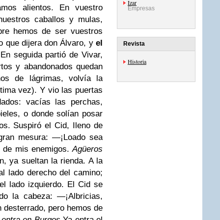
Izar
amos alientos. En vuestro
Empresas
nuestros caballos y mulas,
mpre hemos de ser vuestros
o que dijera don Álvaro, y
el
Revista
En seguida partió de Vivar,
Historia
rtos y abandonados quedan
nos de lágrimas, volvía la
tima vez). Y vio las puertas
dados: vacías las perchas,
eles, o donde solían posar
s. Suspiró el Cid, Ileno de
 gran mesura:
—¡Loado sea
d de mis enemigos.
Agüeros
n, ya sueltan la rienda. A la
 al lado derecho del camino;
el lado izquierdo. El Cid se
do la cabeza:
—¡Albricias,
 desterrado, pero hemos de
 entra en Burgos
Ya entra el