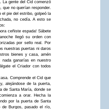
a. La gente del Cid comenzó
o, que no querían responder.
 el pie del estribo, golpeó la
achada, no cedía.
A esto se
os:
ora ceñiste espada! Sábete
 anoche llegó su orden con
izadas por sello real. Por
s nuestras puertas ni daros
estros bienes y casa, amén
: nada ganarías en nuestro
álgate el Criador con todos
u casa. Comprende el Cid que
y, alejándose de la puerta,
ia de Santa María, donde se
 comienza a orar. Hecha la
endo por la puerta de Santa
o de Burgos, pasado el río,