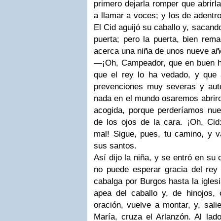
primero dejarla romper que abrirl
a llamar a voces; y los de adentr
El Cid aguijó su caballo y, sacando
puerta; pero la puerta, bien rem
acerca una niña de unos nueve añ
—¡Oh, Campeador, que en buen h
que el rey lo ha vedado, y que
prevenciones muy severas y autor
nada en el mundo osaremos abriro
acogida, porque perderíamos nu
de los ojos de la cara. ¡Oh, Cid
mal! Sigue, pues, tu camino, y v
sus santos.
Así dijo la niña, y se entró en s
no puede esperar gracia del rey 
cabalga por Burgos hasta la igles
apea del caballo y, de hinojos,
oración, vuelve a montar, y, sali
María, cruza el Arlanzón. Al lad