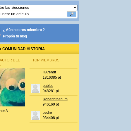
¿ Aún no eres miembro ?
Propón tu blog
A COMUNIDAD HISTORIA
 AUTOR DEL
TOP MIEMBROS
A
HArendt
1816385 pt
pablet
948281 pt
Robertotherium
946160 pt
her A.l.
pedro
934408 pt