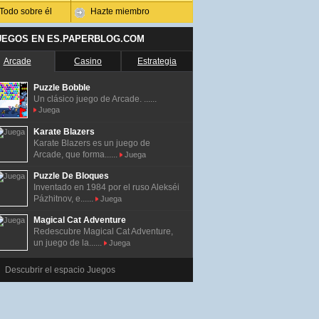
Todo sobre él
Hazte miembro
UEGOS EN ES.PAPERBLOG.COM
Arcade
Casino
Estrategia
Puzzle Bobble
Un clásico juego de Arcade. ......
Juega
Karate Blazers
Karate Blazers es un juego de
Arcade, que forma......
Juega
Puzzle De Bloques
Inventado en 1984 por el ruso Alekséi
Pázhitnov, e......
Juega
Magical Cat Adventure
Redescubre Magical Cat Adventure,
un juego de la......
Juega
Descubrir el espacio Juegos