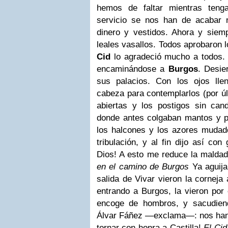
hemos de faltar mientras teng
servicio se nos han de acabar 
dinero y vestidos. Ahora y sie
leales vasallos.
Todos aprobaron l
Cid
lo agradeció mucho a todos. 
encaminándose a
Burgos
. Desie
sus palacios.
Con los ojos lle
cabeza para contemplarlos (por úl
abiertas y los postigos sin can
donde antes colgaban mantos y pi
los halcones y los azores mudado
tribulación, y al fin dijo así con
Dios! A esto me reduce la malda
en el camino de Burgos
Ya aguija
salida de Vivar vieron la corneja
entrando a Burgos, la vieron por 
encoge de hombros, y sacudien
Álvar Fáñez —exclama—: nos han
tornar con honra a Castilla!
El Cid