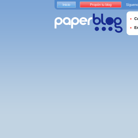
Inicio
Propón tu blog
Sígueno
Cu
E