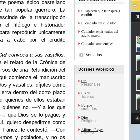
nte poema épico castellano
e tan popular guerrero. La
El lapicero que te inspira a
escribir
scinde de la transcripción
J
El cuidado del cuidador
 el filólogo e historiador
Cuidados espirituales del
ara reproducir únicamente
adulto mayor
ada a cabo por el erudito
Cuidados ambientales
Cid
convoca a sus vasallos:
Ver todos
e el relato de la Crónica de
rsos de una Refundición del
Dossiers Paperblog
quí comienza el manuscrito
Cid
os y vasallos, díjoles cómo
Personajes
erra dentro del corto plazo
El Cid
Toreros
r quiénes de ellos estaban
Burgos
y quiénes no.
—Y a los que
ciudades
—, que Dios se lo pague; y
Dios
Religiosos
uí, quiero despedirme como
 Fáñez, le contestó:
—Con
Alfonso Reyes
Escritor
ermos y poblados, y no os