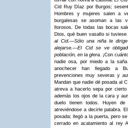
Cid Ruy Díaz por Burgos; sesen
Hombres y mujeres salen a ver
burgalesas se asoman a las ve
llorosos. De todas las bocas sa
Dios, qué buen vasallo si tuviese
al Cid.
—
Sólo una niña le dirig
alejarse.
—
EI Cid se ve obliga
población, en la glera.
¡Con cuánto
nadie osa, por miedo a la saña
anochecer han llegado a B
prevenciones muy severas y auto
Mandan que nadie dé posada al Ci
atreva a hacerlo sepa por cierto
además los ojos de la cara y aun
duelo tienen todos. Huyen de 
atreviéndose a decirle palabra.
E
posada; llegó a la puerta, pero s
cerrado en acatamiento al rey A