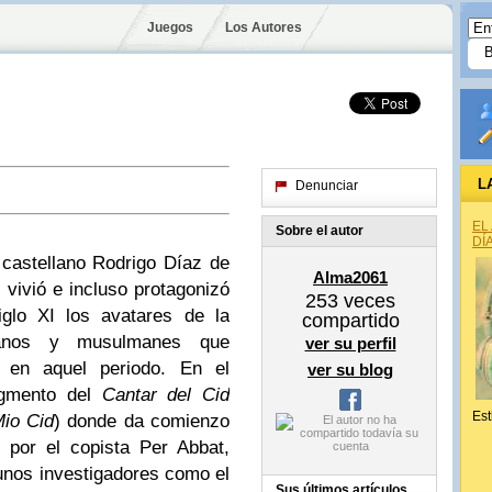
Juegos
Los Autores
L
Denunciar
EL
Sobre el autor
DÍ
 castellano Rodrigo Díaz de
Alma2061
vivió e incluso protagonizó
253
veces
iglo XI los avatares de la
compartido
ianos y musulmanes que
ver su perfil
a en aquel periodo. En el
ver su blog
ragmento del
Cantar del Cid
Est
io Cid
) donde da comienzo
 por el copista Per Abbat,
unos investigadores como el
Sus últimos artículos