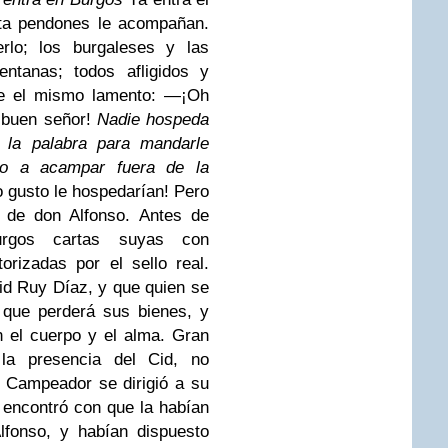
ta pendones le acompañan.
lo; los burgaleses y las
ntanas; todos afligidos y
le el mismo lamento:
—¡Oh
 buen señor!
Nadie hospeda
e la palabra para mandarle
do a acampar fuera de la
 gusto le hospedarían! Pero
 de don Alfonso. Antes de
urgos cartas suyas con
rizadas por el sello real.
d Ruy Díaz, y que quien se
 que perderá sus bienes, y
 el cuerpo y el alma. Gran
la presencia del Cid, no
l Campeador se dirigió a su
e encontró con que la habían
lfonso, y habían dispuesto