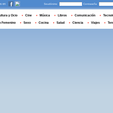
s en
Seudónimo
Contraseña
ltura y Ocio
Cine
Música
Libros
Comunicación
Tecnol
n Femenino
Sexo
Cocina
Salud
Ciencia
Viajes
Ten