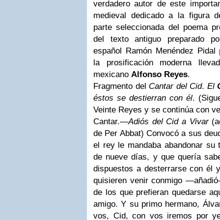
verdadero autor de este importa
medieval dedicado a la figura d
parte seleccionada del poema pre
del texto antiguo preparado por
español Ramón Menéndez Pidal p
la prosificación moderna llev
mexicano
Alfonso Reyes
.
Fragmento del
Cantar del Cid
.
El
éstos se destierran con él
. (Sigu
Veinte Reyes y se continúa con ve
Cantar.—
Adiós del Cid a Vivar
(a
de Per Abbat)
Convocó a sus deud
el rey le mandaba abandonar su ti
de nueve días, y que quería sabe
dispuestos a desterrarse con él 
quisieren venir conmigo —añadió
de los que prefieran quedarse aq
amigo.
Y su primo hermano, Álvar
vos, Cid, con vos iremos por y