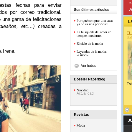
Cr
stas fechas para enviar
J
Sus últimos artículos
dos por correo tradicional.
 una gama de felicitaciones
Por qué comprar una casa
L
ya no es una prioridad
pleaños, etc…)
creadas a
La busqueda del amor en
EL
tiempos modernos
DÍ
El ciclo de la moda
a Irene.
Leyendas de la moda:
«Gucci»
Ver todos
Dossier Paperblog
Est
Navidad
Actualidad
Revistas
J
Moda