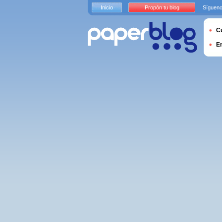
Inicio
Propón tu blog
Sígueno
Cu
E