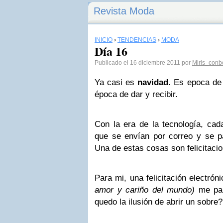
Revista Moda
INICIO
›
TENDENCIAS
›
MODA
Día 16
Publicado el 16 diciembre 2011 por
Miris_conb
Ya casi es
navidad
. Es epoca de
época de dar y recibir.
Con la era de la tecnología, ca
que se envían por correo y se pa
Una de estas cosas son felicitaci
Para mi, una felicitación electrón
amor y cariño del mundo)
me par
quedo la ilusión de abrir un sobre?