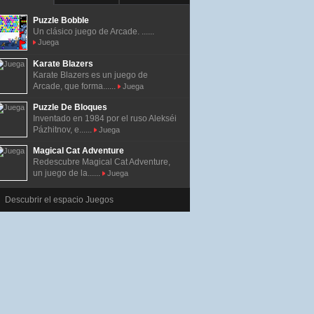
Puzzle Bobble
Un clásico juego de Arcade. ......
Juega
Karate Blazers
Karate Blazers es un juego de
Arcade, que forma......
Juega
Puzzle De Bloques
Inventado en 1984 por el ruso Alekséi
Pázhitnov, e......
Juega
Magical Cat Adventure
Redescubre Magical Cat Adventure,
un juego de la......
Juega
Descubrir el espacio Juegos