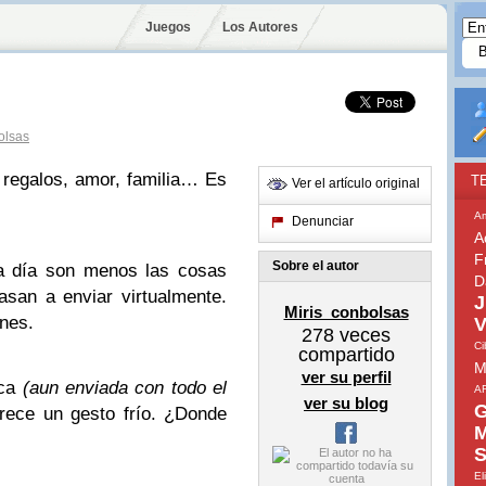
Juegos
Los Autores
olsas
 regalos, amor, familia… Es
T
Ver el artículo original
A
Denunciar
A
F
Sobre el autor
da día son menos las cosas
D
san a enviar virtualmente.
J
Miris_conbolsas
ones.
V
278
veces
Ci
compartido
M
ver su perfil
ica
(aun enviada con todo el
A
ver su blog
G
ece un gesto frío. ¿Donde
M
S
El