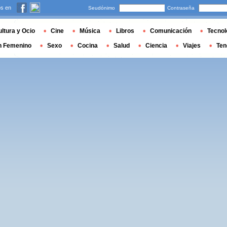
s en
Seudónimo
Contraseña
ltura y Ocio
Cine
Música
Libros
Comunicación
Tecnol
n Femenino
Sexo
Cocina
Salud
Ciencia
Viajes
Ten