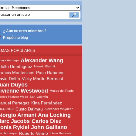
¿ Aún no eres miembro ?
Propón tu blog
EMAS POPULARES
Alexander Wang
maya Arzuaga
dolfo Domínguez
Manolo Blahnik
rancis Montesinos
Paco Rabanne
avid Delfín
Vicky Martín Berrocal
uan Duyos
ivienne Westwood
Museo del Prado
beles Fashion Week
San Valentín
anuel Pertegaz
Kina Fernández
Custo Dalmau
RCO 2010
Alexander McQueen
iorgio Armani
Ana Locking
arc Jacobs
Carlos Díez
onia Rykiel
John Galliano
Roberto Verino
io Berhanyer
Elena Benarroch