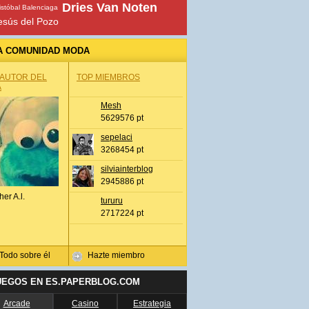
Dries Van Noten
istóbal Balenciaga
esús del Pozo
A COMUNIDAD MODA
 AUTOR DEL
TOP MIEMBROS
A
Mesh
5629576 pt
sepelaci
3268454 pt
silviainterblog
2945886 pt
her A.l.
tururu
2717224 pt
Todo sobre él
Hazte miembro
UEGOS EN ES.PAPERBLOG.COM
Arcade
Casino
Estrategia