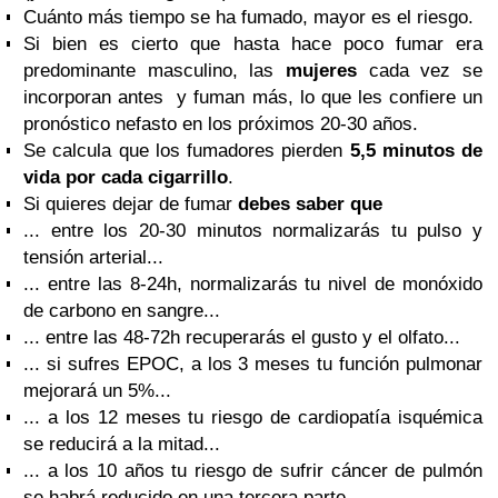
Cuánto más tiempo se ha fumado, mayor es el riesgo.
Si bien es cierto que hasta hace poco fumar era
predominante masculino, las
mujeres
cada vez se
incorporan antes y fuman más, lo que les confiere un
pronóstico nefasto en los próximos 20-30 años.
Se calcula que los fumadores pierden
5,5 minutos de
vida
por cada cigarrillo
.
Si quieres dejar de fumar
debes saber que
... entre los 20-30 minutos normalizarás tu pulso y
tensión arterial...
... entre las 8-24h, normalizarás tu nivel de monóxido
de carbono en sangre...
... entre las 48-72h recuperarás el gusto y el olfato...
... si sufres EPOC, a los 3 meses tu función pulmonar
mejorará un 5%...
... a los 12 meses tu riesgo de cardiopatía isquémica
se reducirá a la mitad...
... a los 10 años tu riesgo de sufrir cáncer de pulmón
se habrá reducido en una tercera parte.