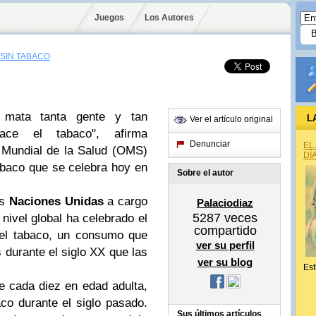
Juegos
Los Autores
 SIN TABACO
 mata tanta gente y tan
L
Ver el artículo original
ace el tabaco", afirma
Denunciar
EL
 Mundial de la Salud (OMS)
DÍ
abaco que se celebra hoy en
Sobre el autor
as
Naciones Unidas
a cargo
Palaciodiaz
5287
veces
 nivel global ha celebrado el
compartido
el tabaco, un consumo que
ver su perfil
urante el siglo XX que las
ver su blog
Est
e cada diez en edad adulta,
co durante el siglo pasado.
Sus últimos artículos