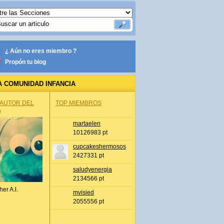
¿ Aún no eres miembro ?
Propón tu blog
A COMUNIDAD INFANCIA
 AUTOR DEL
TOP MIEMBROS
A
martaelen
10126983 pt
cupcakeshermosos
2427331 pt
saludyenergia
2134566 pt
her A.l.
mvisied
2055556 pt