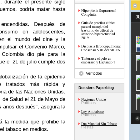
 durante el presente siglo
tuemos, podría matar hasta
Hiperplasia Suprarrenal
Congénita
J
Guia de práctica clínica
encendidas. Después de
para el manejo del
trastorno de déficit de
onsumo en adolescentes,
atención/hiperactividad
2019
en el mundo del cine y la
Displasia Broncopulmonar
mpulsar el Convenio Marco,
Consenso VIII del SIBEN
n Colombia dio pie para la
Tinturarse el pelo en
e el 21 de julio cumple dos
embarazo y Lactando ?
Ver todos
lobalización de la epidemia
s tratados más rápida y
Dossiers Paperblog
ria de las Naciones Unidas.
 de Salud el 21 de Mayo de
Naciones Unidas
Políticos
s años después", asegura la
Ley Antitabaco
Políticos
 la medida que prohibe la
Día Mundial Sin Tabaco
Fiestas
del tabaco en medios.