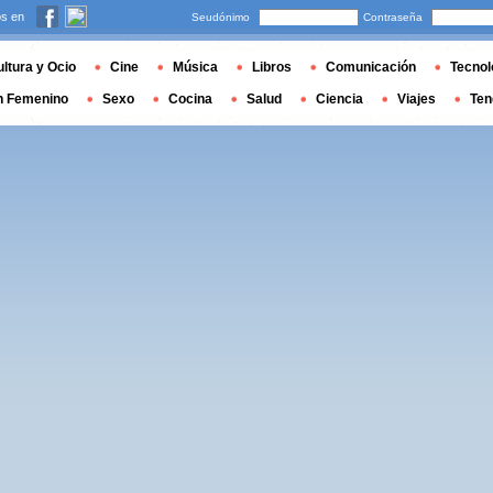
s en
Seudónimo
Contraseña
ltura y Ocio
Cine
Música
Libros
Comunicación
Tecnol
n Femenino
Sexo
Cocina
Salud
Ciencia
Viajes
Ten