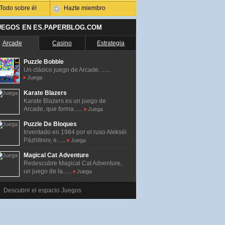
Todo sobre él
Hazte miembro
UEGOS EN ES.PAPERBLOG.COM
Arcade
Casino
Estrategia
Puzzle Bobble
Un clásico juego de Arcade. ......
Juega
Karate Blazers
Karate Blazers es un juego de
Arcade, que forma......
Juega
Puzzle De Bloques
Inventado en 1984 por el ruso Alekséi
Pázhitnov, e......
Juega
Magical Cat Adventure
Redescubre Magical Cat Adventure,
un juego de la......
Juega
Descubrir el espacio Juegos