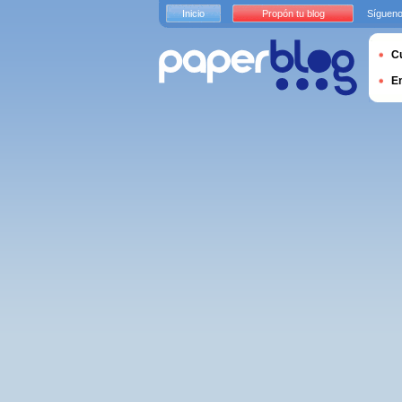
Inicio
Propón tu blog
Sígueno
Cu
E