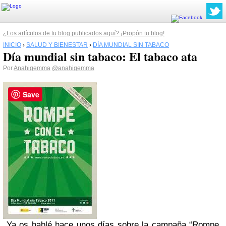
¿Los artículos de tu blog publicados aquí? ¡Propón tu blog!
INICIO
›
SALUD Y BIENESTAR
›
DÍA MUNDIAL SIN TABACO
Día mundial sin tabaco: El tabaco ata
Por
Anahigemma
@anahigemma
Save
Ya os hablé hace unos días sobre la campaña “Rompe