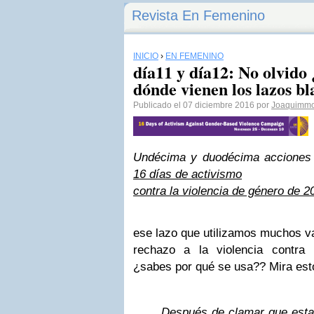
Revista En Femenino
INICIO
›
EN FEMENINO
día11 y día12: No olvido 
dónde vienen los lazos b
Publicado el 07 diciembre 2016 por
Joaquimmo
Undécima
y duodécima acciones 
16 días de activismo
contra la violencia de género de 2
ese lazo que utilizamos muchos v
rechazo a la violencia contra
¿sabes por qué se usa?? Mira est
Después de clamar que estab