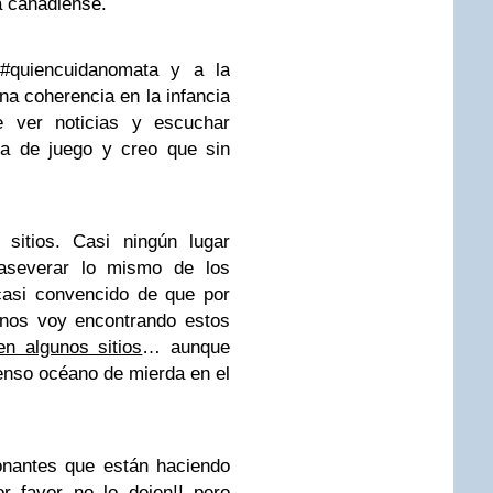
a canadiense.
#quiencuidanomata y a la
na coherencia en la infancia
 ver noticias y escuchar
ra de juego y creo que sin
 sitios. Casi ningún lugar
 aseverar lo mismo de los
casi convencido de que por
enos voy encontrando estos
en algunos sitios
… aunque
nso océano de mierda en el
onantes que están haciendo
r favor no lo dejen!! pero