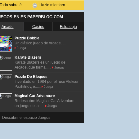
Todo sobre él
Hazte miembro
UEGOS EN ES.PAPERBLOG.COM
Arcade
Casino
Estrategia
Puzzle Bobble
Un clásico juego de Arcade. ......
Juega
Karate Blazers
Karate Blazers es un juego de
Arcade, que forma......
Juega
Puzzle De Bloques
Inventado en 1984 por el ruso Alekséi
Pázhitnov, e......
Juega
Magical Cat Adventure
Redescubre Magical Cat Adventure,
un juego de la......
Juega
Descubrir el espacio Juegos