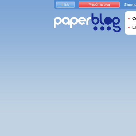
Inicio
Propón tu blog
Sígueno
Cu
E