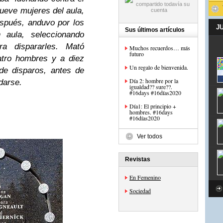
nueve mujeres del aula,
spués, anduvo por los
J
Sus últimos artículos
n aula, seleccionando
ra dispararles. Mató
Muchos recuerdos… más
futuro
atro hombres y a diez
Un regalo de bienvenida.
de disparos, antes de
Día 2: hombre por la
darse.
igualdad?? sure??.
#16days #16días2020
Día1: El principio +
hombres. #16days
#16días2020
Ver todos
Revistas
En Femenino
Sociedad