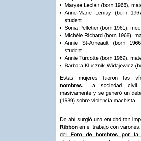
Maryse Leclair (born 1966), mate
Anne-Marie Lemay (born 1967
student
Sonia Pelletier (born 1961), mec
Michèle Richard (born 1968), ma
Annie St-Arneault (born 1966
student
Annie Turcotte (born 1969), mate
Barbara Klucznik-Widajewicz (bo
Estas mujeres fueron las v
nombres
. La sociedad civil
masivamente y se generó un deba
(1989) sobre violencia machista.
De ahí surgió una entidad tan im
Ribbon
en el trabajo con varones
del
Foro de hombres por la 