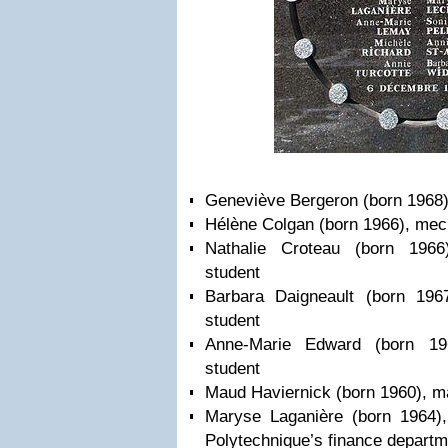
Geneviève Bergeron (born 1968),
Hélène Colgan (born 1966), mech
Nathalie Croteau (born 1966
student
Barbara Daigneault (born 1967
student
Anne-Marie Edward (born 196
student
Maud Haviernick (born 1960), ma
Maryse Laganière (born 1964),
Polytechnique’s finance departm