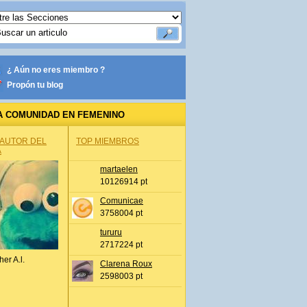
¿ Aún no eres miembro ?
Propón tu blog
A COMUNIDAD EN FEMENINO
 AUTOR DEL
TOP MIEMBROS
A
martaelen
10126914 pt
Comunicae
3758004 pt
tururu
2717224 pt
her A.l.
Clarena Roux
2598003 pt