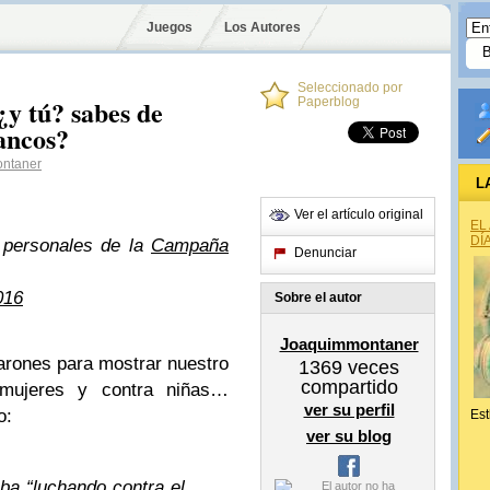
Juegos
Los Autores
Seleccionado por
¿y tú? sabes de
Paperblog
lancos?
ntaner
L
Ver el artículo original
EL
DÍ
personales de la
Campaña
Denunciar
016
Sobre el autor
Joaquimmontaner
arones para mostrar nuestro
1369
veces
compartido
 mujeres y contra niñas…
ver su perfil
o:
Est
ver su blog
a “luchando contra el