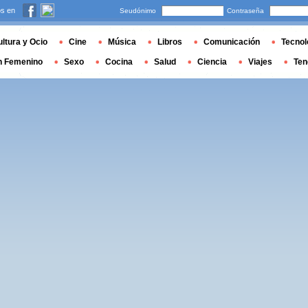
s en
Seudónimo
Contraseña
ltura y Ocio
Cine
Música
Libros
Comunicación
Tecnol
n Femenino
Sexo
Cocina
Salud
Ciencia
Viajes
Ten