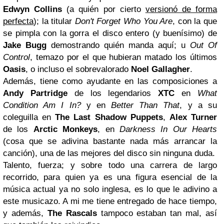
Edwyn Collins
(a quién por cierto
versionó de forma
perfecta
); la titular
Don't Forget Who You Are
, con la que
se pimpla con la gorra el disco entero (y buenísimo) de
Jake Bugg
demostrando quién manda aquí; u
Out Of
Control
, temazo por el que hubieran matado los últimos
Oasis
, o incluso el sobrevalorado
Noel
Gallagher
.
Además, tiene como ayudante en las composiciones a
Andy Partridge
de los legendarios
XTC
en
What
Condition Am I In?
y en
Better Than That
, y a su
coleguilla en
The Last Shadow Puppets
,
Alex Turner
de los
Arctic Monkeys
, en
Darkness In Our Hearts
(cosa que se adivina bastante nada más arrancar la
canción), una de las mejores del disco sin ninguna duda.
Talento, fuerza; y sobre todo una carrera de largo
recorrido, para quien ya es una figura esencial de la
música actual ya no solo inglesa, es lo que le adivino a
este musicazo. A mi me tiene entregado de hace tiempo,
y además,
The Rascals
tampoco estaban tan mal, así