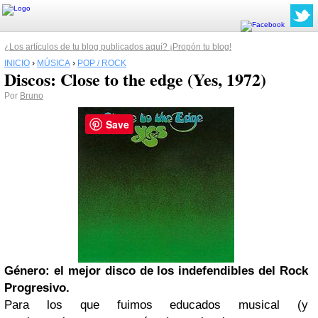
¿Los artículos de tu blog publicados aquí? ¡Propón tu blog!
INICIO
›
MÚSICA
›
POP / ROCK
Discos: Close to the edge (Yes, 1972)
Por
Bruno
Save
Género: el mejor disco de los indefendibles del Rock
Progresivo.
Para los que fuimos educados musical (y