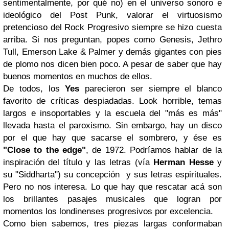
sentimentalmente, por qué no) en el universo sonoro e
ideológico del Post Punk, valorar el virtuosismo
pretencioso del Rock Progresivo siempre se hizo cuesta
arriba. Si nos preguntan, popes como Genesis, Jethro
Tull, Emerson Lake & Palmer y demás gigantes con pies
de plomo nos dicen bien poco. A pesar de saber que hay
buenos momentos en muchos de ellos.
De todos, los
Yes
parecieron ser siempre el blanco
favorito de críticas despiadadas. Look horrible, temas
largos e insoportables y la escuela del "más es más"
llevada hasta el paroxismo. Sin embargo, hay un disco
por el que hay que sacarse el sombrero, y ése es
"Close to the edge"
, de 1972. Podríamos hablar de la
inspiración del título y las letras (vía
Herman Hesse
y
su "Siddharta") su concepción y sus letras espirituales.
Pero no nos interesa. Lo que hay que rescatar acá son
los brillantes pasajes musicales que logran por
momentos los londinenses progresivos por excelencia.
Como bien sabemos, tres piezas largas conformaban