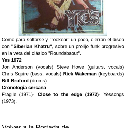
Como para soltarse y "rockear" un poco, cierran el disco
con
"Siberian Khatru"
, sobre un prolijo funk progresivo
en la veta del clásico "Roundabaout".
Yes 1972
Jon Anderson (vocals) Steve Howe (guitars, vocals)
Chris Squire (bass, vocals)
Rick Wakeman
(keyboards)
Bill Bruford
(drums).
Cronología cercana
Fragile (1971)-
Close to the edge (1972)
- Yessongs
(1973).
Volver a la Portada de