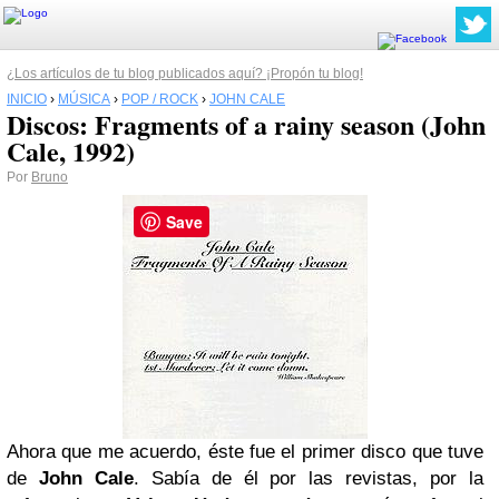
¿Los artículos de tu blog publicados aquí? ¡Propón tu blog!
INICIO
›
MÚSICA
›
POP / ROCK
›
JOHN CALE
Discos: Fragments of a rainy season (John
Cale, 1992)
Por
Bruno
Save
Ahora que me acuerdo, éste fue el primer disco que tuve
de
John Cale
. Sabía de él por las revistas, por la