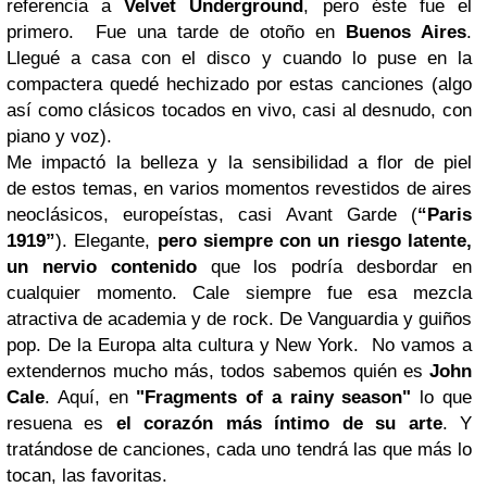
referencia a
Velvet Underground
, pero éste fue el
primero. Fue una tarde de otoño en
Buenos Aires
.
Llegué a casa con el disco y cuando lo puse en la
compactera quedé hechizado por estas canciones (algo
así como clásicos tocados en vivo, casi al desnudo, con
piano y voz).
Me impactó la belleza y la sensibilidad a flor de piel
de estos temas, en varios momentos revestidos de aires
neoclásicos, europeístas, casi Avant Garde (
“Paris
1919”
). Elegante,
pero siempre con un riesgo latente,
un nervio contenido
que los podría desbordar en
cualquier momento. Cale siempre fue esa mezcla
atractiva de academia y de rock. De Vanguardia y guiños
pop. De la Europa alta cultura y New York. No vamos a
extendernos mucho más, todos sabemos quién es
John
Cale
. Aquí, en
"Fragments of a rainy season"
lo que
resuena es
el corazón más íntimo de su arte
. Y
tratándose de canciones, cada uno tendrá las que más lo
tocan, las favoritas.