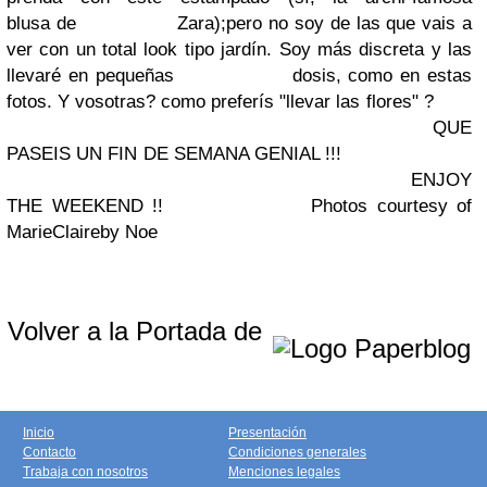
blusa
de
Zara);
pero no soy de las que vais a
ver con un total look tipo jardín. Soy más discreta y las
llevaré en pequeñas
dosis, como en estas
fotos. Y vosotras? como preferís "llevar las flores" ?
QUE
PASEIS UN FIN DE SEMANA GENIAL !!!
ENJOY
THE WEEKEND !!
Photos courtesy of
MarieClaire
by Noe
Volver a la Portada de
Inicio
Presentación
Contacto
Condiciones generales
Trabaja con nosotros
Menciones legales