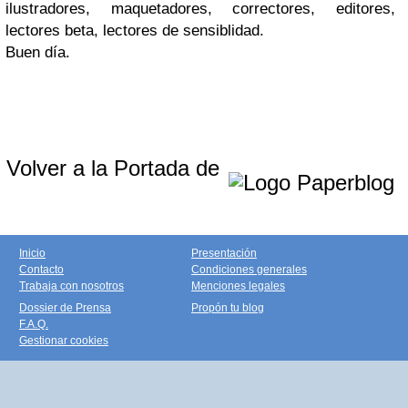
ilustradores, maquetadores, correctores, editores,
lectores beta, lectores de sensiblidad.
Buen día.
Volver a la Portada de
Inicio
Presentación
Contacto
Condiciones generales
Trabaja con nosotros
Menciones legales
Dossier de Prensa
Propón tu blog
F.A.Q.
Gestionar cookies