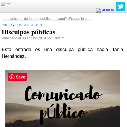
¿Los artículos de tu blog publicados aquí? ¡Propón tu blog!
INICIO
›
COMUNICACIÓN
Disculpas públicas
Publicado el 08 agosto 2018 por
Edvalroj
Esta entrada es una disculpa pública hacia Tania
Hernández.
Save