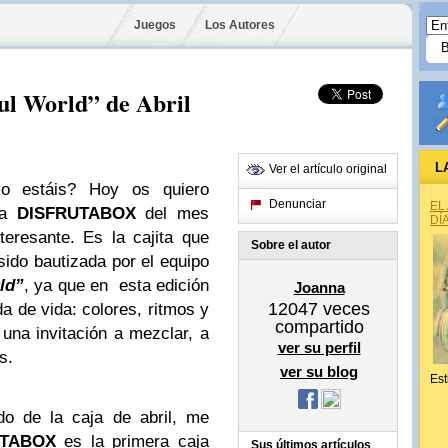
Juegos
Los Autores
 World” de Abril
L
Ver el artículo original
o estáis? Hoy os quiero
Denunciar
EL
ta
DISFRUTABOX
del mes
DÍ
eresante. Es la cajita que
Sobre el autor
sido bautizada por el equipo
ld”
, ya que en esta edición
Joanna
12047
veces
 de vida: colores, ritmos y
compartido
na invitación a mezclar, a
ver su perfil
s.
ver su blog
Est
do de la caja de abril, me
UTABOX
es la primera caja
Sus últimos artículos