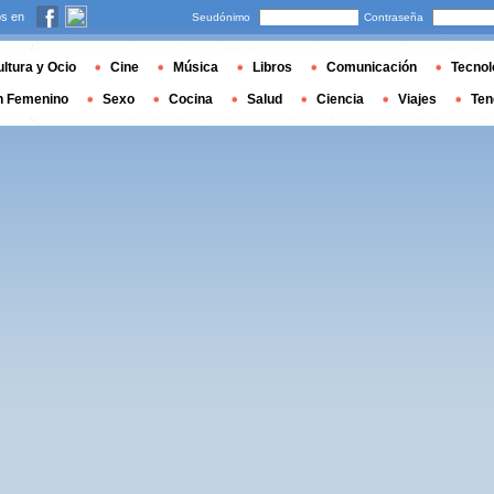
s en
Seudónimo
Contraseña
ltura y Ocio
Cine
Música
Libros
Comunicación
Tecnol
n Femenino
Sexo
Cocina
Salud
Ciencia
Viajes
Ten