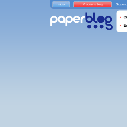
Inicio
Propón tu blog
Sígueno
Cu
E