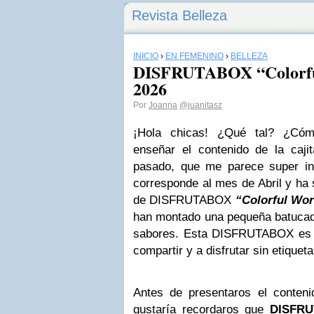
Revista Belleza
INICIO
›
EN FEMENINO
›
BELLEZA
DISFRUTABOX “Colorful
2026
Por
Joanna
@juanitasz
¡Hola chicas! ¿Qué tal? ¿Cóm
enseñar el contenido de la caji
pasado, que me parece super int
corresponde al mes de Abril y ha 
de DISFRUTABOX
“Colorful Wor
han montado una pequeña batucada
sabores. Esta DISFRUTABOX es u
compartir y a disfrutar sin etiqueta
Antes de presentaros el conteni
gustaría recordaros que
DISFR