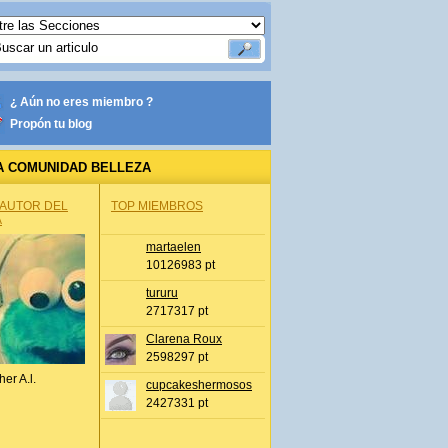
¿ Aún no eres miembro ?
Propón tu blog
A COMUNIDAD BELLEZA
 AUTOR DEL
TOP MIEMBROS
A
martaelen
10126983 pt
tururu
2717317 pt
Clarena Roux
2598297 pt
her A.l.
cupcakeshermosos
2427331 pt