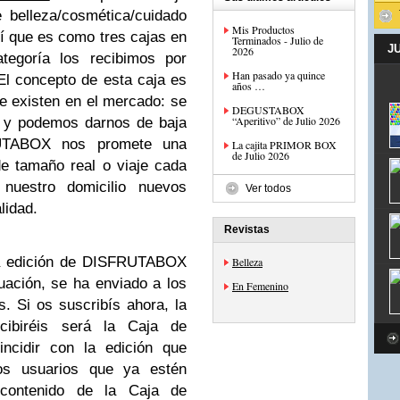
 belleza/cosmética/cuidado
Mis Productos
sí que es como tres cajas en
Terminados - Julio de
J
2026
tegoría los recibimos por
Han pasado ya quince
El concepto de esta caja es
años …
e existen en el mercado: se
DEGUSTABOX
“Aperitivo” de Julio 2026
l y podemos darnos de baja
UTABOX nos promete una
La cajita PRIMOR BOX
de Julio 2026
e tamaño real o viaje cada
nuestro domicilio nuevos
Ver todos
lidad.
Revistas
sa edición de DISFRUTABOX
Belleza
nuación, se ha enviado a los
En Femenino
. Si os suscribís ahora, la
ibiréis será la Caja de
ncidir con la edición que
os usuarios que ya estén
l contenido de la Caja de