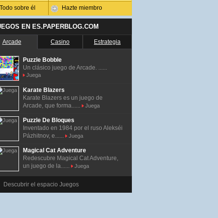
Todo sobre él
Hazte miembro
UEGOS EN ES.PAPERBLOG.COM
Arcade
Casino
Estrategia
Puzzle Bobble
Un clásico juego de Arcade. ......
Juega
Karate Blazers
Karate Blazers es un juego de
Arcade, que forma......
Juega
Puzzle De Bloques
Inventado en 1984 por el ruso Alekséi
Pázhitnov, e......
Juega
Magical Cat Adventure
Redescubre Magical Cat Adventure,
un juego de la......
Juega
Descubrir el espacio Juegos