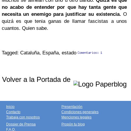
Muchos se alinean con uno u otro bando.
Quizá es que
no acabo de entender por que hay tanta gente que
necesita un enemigo para justificar su existencia.
O
quizá es que tenia ganas de llamar fascistas a unos
cuantos. Quien sabe.
Tagged: Cataluña, España, estado
Volver a la Portada de
Inicio
Presentación
Contacto
Condiciones generales
Trabaja con nosotros
Menciones legales
Dossier de Prensa
Propón tu blog
F.A.Q.