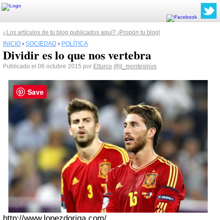
¿Los artículos de tu blog publicados aquí? ¡Propón tu blog!
INICIO
›
SOCIEDAD
›
POLÍTICA
Dividir es lo que nos vertebra
Publicado el 06 octubre 2015 por
Elturco
@jl_montesinos
Save
http://www.lopezdoriga.com/