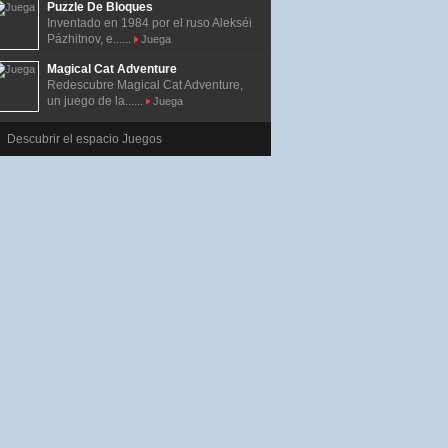
Puzzle De Bloques
Inventado en 1984 por el ruso Alekséi
Pázhitnov, e......
Juega
Magical Cat Adventure
Redescubre Magical Cat Adventure,
un juego de la......
Juega
Descubrir el espacio Juegos