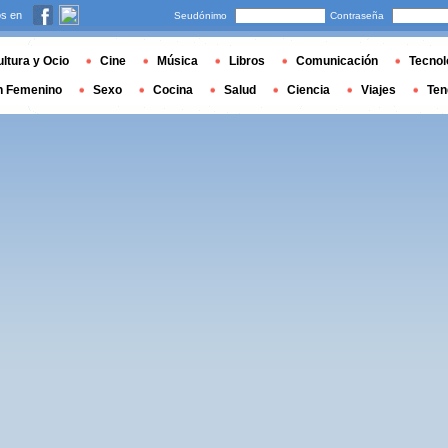
s en
Seudónimo
Contraseña
ltura y Ocio
Cine
Música
Libros
Comunicación
Tecnol
n Femenino
Sexo
Cocina
Salud
Ciencia
Viajes
Ten