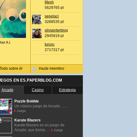
Mesh
5629765 pt
sepelaci
3268535 pt
silviainterblog
2945919 pt
her A.l.
tururu
2717317 pt
Todo sobre él
Hazte miembro
UEGOS EN ES.PAPERBLOG.COM
Arcade
Casino
Estrategia
Puzzle Bobble
Un clásico juego de Arcade. ......
Juega
Karate Blazers
Karate Blazers es un juego de
Arcade, que forma......
Juega