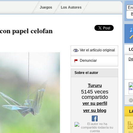
Juegos
Los Autores
con papel celofan
L
Ver el artículo original
De
Denunciar
Sobre el autor
Tururu
5145
veces
compartido
ver su perfil
ver su blog
L
EL
DÍ