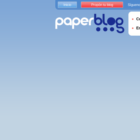
Inicio
Propón tu blog
Sígueno
Cu
E