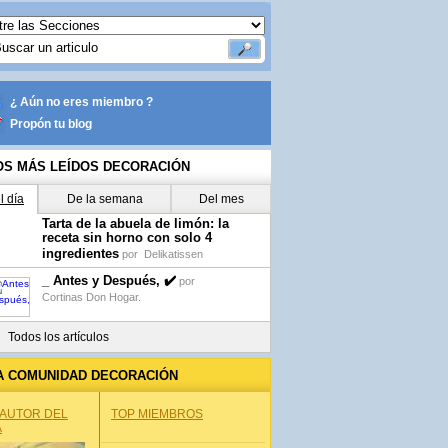
¿ Aún no eres miembro ?
Propón tu blog
OS MÁS LEÍDOS DECORACIÓN
l día
De la semana
Del mes
Tarta de la abuela de limón: la
receta sin horno con solo 4
ingredientes
por
Delikatissen
_ Antes y Después, ✔️
por
Cortinas Don Hogar.
Todos los artículos
A COMUNIDAD DECORACIÓN
 AUTOR DEL
TOP MIEMBROS
A