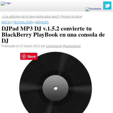
¿Los artículos de tu blog publicados aquí? ¡Propón tu blog!
INICIO
›
TECNOLOGÍA
›
MÓVILES
DJPad MP3 DJ v.1.5.2 convierte tu
BlackBerry PlayBook en una consola de
DJ
Publicado el 12 marzo 2012 por
Unionmovil
@unionmovil
Save