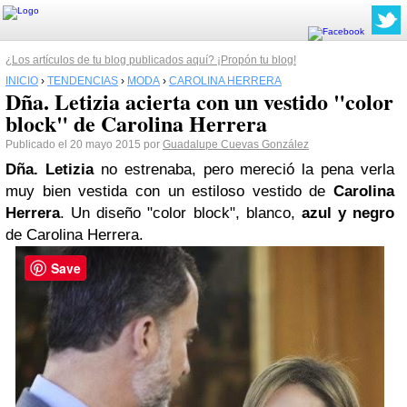
¿Los artículos de tu blog publicados aquí? ¡Propón tu blog!
INICIO
›
TENDENCIAS
›
MODA
›
CAROLINA HERRERA
Dña. Letizia acierta con un vestido "color
block" de Carolina Herrera
Publicado el 20 mayo 2015 por
Guadalupe Cuevas González
Dña. Letizia
no estrenaba, pero mereció la pena verla
muy bien vestida con un estiloso vestido de
Carolina
Herrera
. Un diseño "color block", blanco,
azul y negro
de Carolina Herrera.
Save