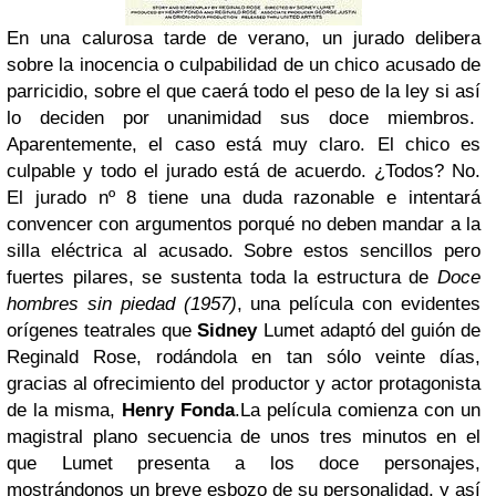
En una calurosa tarde de verano, un jurado delibera
sobre la inocencia o culpabilidad de un chico acusado de
parricidio, sobre el que caerá todo el peso de la ley si así
lo deciden por unanimidad sus doce miembros.
Aparentemente, el caso está muy claro. El chico es
culpable y todo el jurado está de acuerdo. ¿Todos? No.
El jurado nº 8 tiene una duda razonable e intentará
convencer con argumentos porqué no deben mandar a la
silla eléctrica al acusado. Sobre estos sencillos pero
fuertes pilares, se sustenta toda la estructura de
Doce
hombres sin piedad (1957)
, una película con evidentes
orígenes teatrales que
Sidney
Lumet adaptó del guión de
Reginald Rose, rodándola en tan sólo veinte días,
gracias al ofrecimiento del productor y actor protagonista
de la misma,
Henry Fonda
.La película comienza con un
magistral plano secuencia de unos tres minutos en el
que Lumet presenta a los doce personajes,
mostrándonos un breve esbozo de su personalidad, y así