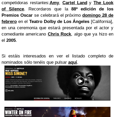
competidoras restantes:
Amy
,
Cartel Land
y
The Look
of Silence
. Recordaros que la
88ª edición de los
Premios Oscar
se celebrará el próximo
domingo 28 de
febrero
en el
Teatro Dolby
de Los Ángeles
[California],
en una ceremonia que estará presentada por el actor y
comediante americano
Chris Rock
, algo que ya hizo en
el
2005
.
Si estáis interesados en ver el listado completo de
nominados sólo tenéis que pulsar
aquí
.