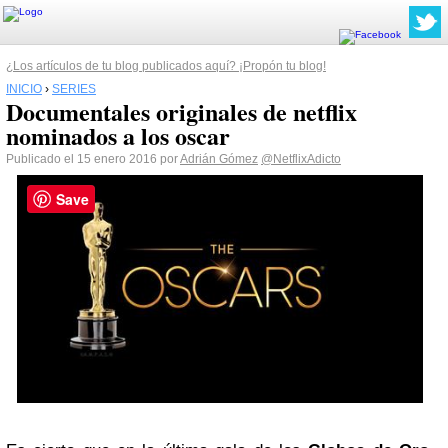
¿Los artículos de tu blog publicados aquí? ¡Propón tu blog!
INICIO
›
SERIES
Documentales originales de netflix
nominados a los oscar
Publicado el 15 enero 2016 por
Adrián Gómez
@NetflixAdicto
Save