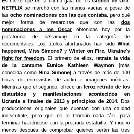
Es cierto que en la última gala de los
Globos de Oro
,
NETFLIX
se marchó con las manos vacías a pesar de
las
ocho nominaciones con las que contaba
, pero qué
mejor forma de resarcirse que con las
dos
nominaciones a los Oscar
obtenidas hoy por la
plataforma de s
treaming
en la categoría de
documentales. Los títulos afortunados han sido
What
happened, Miss Simone?
y
Winter on Fire. Ukraine's
fight for freedom
. El primero de ellos,
retrata la vida
de la cantante
Eunice Kathleen Waymon
[más
conocida como
Nina Simone
] a través de más de 100
horas de entrevistas de audio e imágenes inéditas.
Mientras que el segundo,
ofrece un
feroz retrato de los
disturbios y manifestaciones acontecidos en
Ucrania a finales de 2013 y principios de 2014
. Dos
producciones originales que cuentan con una calidad
indiscutible, pero que no lo tendrán nada fácil para
terminar haciéndose con la preciada estatuilla. Y mucho
menos después de comprobar quienes serán las tres