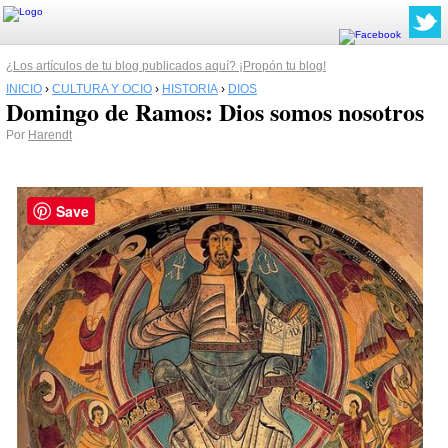
¿Los artículos de tu blog publicados aquí? ¡Propón tu blog!
INICIO
›
CULTURA Y OCIO
›
HISTORIA
›
DIOS
Domingo de Ramos: Dios somos nosotros
Por
Harendt
Save