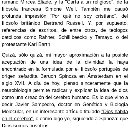
rumano Mircea Eliade
, y la
"Carta a un religioso"
, de la
filósofa francesa
Simone Weil
. También me causó
profunda impresión
"Por qué no soy cristiano"
, del
filósofo británico
Bertrand Russel
l
. Y, por supuesto,
referencias de escritos, de entre otros, de teólogos
católicos como
Rahner
,
Schillibeeckx
y
Tamayo
, o del
protestante
Karl Barth
Quizá, sólo quizá, mi mayor aproximación a la posible
aceptación de una idea de la divinidad la haya
encontrado en la
formulada por el filósofo portugués de
origen sefardita Baruch Spinoza
en Ámsterdam en el
siglo XVII. A día de hoy, pienso sinceramente que la
neurobiología permite radicar y explicar la idea de dios
como una creación del cerebro humano. Es lo que vino a
decir Javier Sampedro
, doctor en Genética y Biología
Molecular, en un interesante artículo titulado
"Dios habita
en el cerebro"
,
o como digo yo, siguiendo a
Spinoza
: que
Dios somos nosotros.