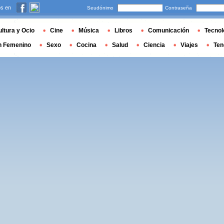
s en
Seudónimo
Contraseña
ltura y Ocio
Cine
Música
Libros
Comunicación
Tecnol
n Femenino
Sexo
Cocina
Salud
Ciencia
Viajes
Ten