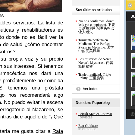
Sus últimos artículos
ns
J
No nos confiemos. don’t
bles servicios. La lista de
let’s get complacent. 不要
自满胜利和冠军头衔会
éuticas y rehabilitadores es
让人迷失
o donde no es fácil ver la
Tormenta perfecta en
Medicina. The Perfect
a de salud ¿cómo encontrar
Storm in Medicine. 医学
中的完美风暴
sotros?
 su propia voz y su propio
Los misterios de Nerea.
Nerea’s Mysteries. 内蕾
en sus intereses. Si tenemos
娅的秘密
farmacéutica nos dará una
Triple fragilidad. Triple
Frailty. 三重脆弱
 probáblemente no coincida
 Si tenemos una próstata
Ver todos
go nos recomendará algo
a. No puedo evitar la escena
Dossiers Paperblog
terrogatorio al Nazareno, se
British Medical Journal
ntras dice aquello de "¿Qué
Revistas
Ben Goldacre
informático
taria me gusta citar a
Rafa