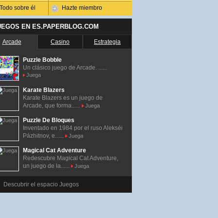
Todo sobre él
Hazte miembro
UEGOS EN ES.PAPERBLOG.COM
Arcade
Casino
Estrategia
Puzzle Bobble
Un clásico juego de Arcade. ......
Juega
Karate Blazers
Karate Blazers es un juego de
Arcade, que forma......
Juega
Puzzle De Bloques
Inventado en 1984 por el ruso Alekséi
Pázhitnov, e......
Juega
Magical Cat Adventure
Redescubre Magical Cat Adventure,
un juego de la......
Juega
Descubrir el espacio Juegos