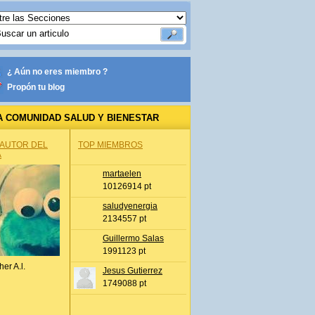
¿ Aún no eres miembro ?
Propón tu blog
A COMUNIDAD SALUD Y BIENESTAR
 AUTOR DEL
TOP MIEMBROS
A
martaelen
10126914 pt
saludyenergia
2134557 pt
Guillermo Salas
1991123 pt
her A.l.
Jesus Gutierrez
1749088 pt