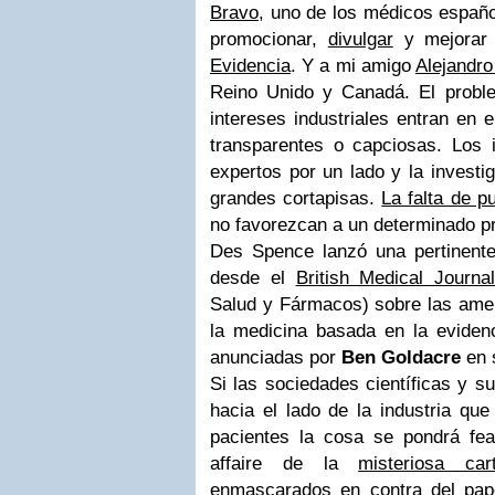
Bravo
, uno de los médicos españ
promocionar,
divulgar
y mejorar
Evidencia
. Y a mi amigo
Alejandr
Reino Unido y Canadá. El probl
intereses industriales entran en 
transparentes o capciosas. Los 
expertos por un lado y la investi
grandes cortapisas.
La falta de p
no favorezcan a un determinado p
Des Spence lanzó una pertinent
desde el
British Medical Journal
Salud y Fármacos) sobre las ame
la medicina basada en la evide
anunciadas por
Ben Goldacre
en 
Si las sociedades científicas y 
hacia el lado de la industria que 
pacientes la cosa se pondrá fe
affaire de la
misteriosa c
enmascarados en contra del pap