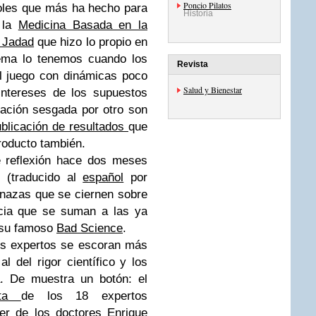
Poncio Pilatos
oles que más ha hecho para
Historia
 la
Medicina Basada en la
o Jadad
que hizo lo propio en
ema lo tenemos cuando los
Revista
el juego con dinámicas poco
Salud y Bienestar
intereses de los supuestos
gación sesgada por otro son
ublicación de resultados
que
roducto también.
e reflexión hace dos meses
(traducido al
español
por
nazas que se ciernen sobre
ncia que se suman a las ya
su famoso
Bad Science
.
sus expertos se escoran más
al del rigor científico y los
a. De muestra un botón: el
arta
de los 18 expertos
er de los doctores Enrique