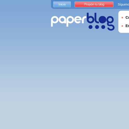
Inicio
Propón tu blog
Sígueno
Cu
E