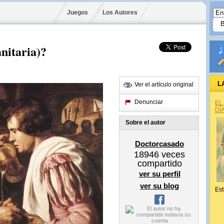
Juegos
Los Autores
anitaria)?
L
Ver el artículo original
Denunciar
EL
DÍ
Sobre el autor
Doctorcasado
18946
veces
compartido
ver su perfil
ver su blog
Est