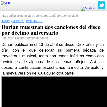
¿Los artículos de tu blog publicados aquí? ¡Propón tu blog!
INICIO
›
MÚSICA
›
POP / ROCK
Dorian muestran dos canciones del disco
por décimo aniversario
Por
David Gallardo
@mercadeopop
Dorian publicarán el 13 de abril su disco 'Diez años y un
día', con el que celebran su primera década de
trayectoria musical, tanto con temas inéditos como con
revisiones de algunos de sus temas añejos. Así las
cosas, a continuación escuchamos la inédita 'Arrecife' y
la nueva versión de 'Cualquier otra parte'.