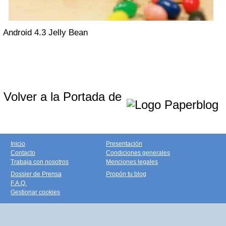
Android 4.3 Jelly Bean
Volver a la Portada de
Inicio
Presentación
Contacto
Condiciones generales
Trabaja con nosotros
Menciones legales
Dossier de Prensa
Propón tu blog
F.A.Q.
Gestionar cookies