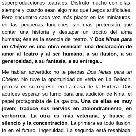
superproducciones teatrales. Disfruto mucho con ellas,
siempre y cuando sean algo más que fuegos artificiales.
Pero encuentro cada vez más placer en las miniaturas,
en las pequeñas funciones sin más pretensión que
contar una historia y destapar un trocito del alma
humana; ésa es la esencia del teatro. Y
Dos Ninas para
un Chéjov
es una obra esencial: una declaración de
amor al teatro y al ser humano; a su ilusión, a su
generosidad, a su fantasía, a su entrega...
Me habían advertido: no te pierdas
Dos Ninas para un
Chéjov
. No tuve la oportunidad de verla en La Belloch,
pero sí en su regreso, en La casa de la Portera. Dos
actrices esperan su turno para una audición de Nina, el
papel protagonista de La gaviota.
Una de ellas es muy
joven; traduce sus nervios en atolondramiento, en
verborrea. La otra es más veterana, y busca el
silencio y la concentración
. La primera es todo ilusión,
fe en el futuro, ingenuidad. La segunda está resabiada;