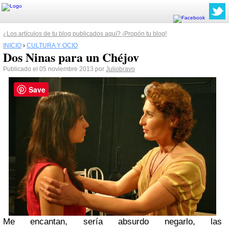
¿Los artículos de tu blog publicados aquí? ¡Propón tu blog!
INICIO
›
CULTURA Y OCIO
Dos Ninas para un Chéjov
Publicado el 05 noviembre 2013 por
Juliobravo
Save
Me encantan, sería absurdo negarlo, las