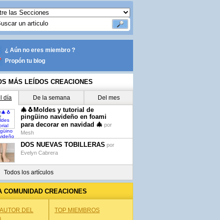
¿ Aún no eres miembro ?
Propón tu blog
OS MÁS LEÍDOS CREACIONES
l día
De la semana
Del mes
🎄🐧Moldes y tutorial de
pingüino navideño en foami
para decorar en navidad 🎄
por
Mesh
DOS NUEVAS TOBILLERAS
por
Evelyn Cabrera
Todos los artículos
A COMUNIDAD CREACIONES
 AUTOR DEL
TOP MIEMBROS
A