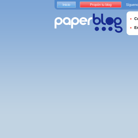
Inicio
Propón tu blog
Sígueno
Cu
E