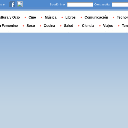
s en
Seudónimo
Contraseña
ltura y Ocio
Cine
Música
Libros
Comunicación
Tecnol
n Femenino
Sexo
Cocina
Salud
Ciencia
Viajes
Ten