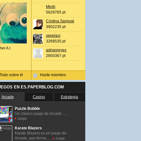
Mesh
5629765 pt
Cristina Sanjosé
3902235 pt
sepelaci
3268535 pt
her A.l.
adrianreyes
2850367 pt
Todo sobre él
Hazte miembro
UEGOS EN ES.PAPERBLOG.COM
Arcade
Casino
Estrategia
Puzzle Bobble
Un clásico juego de Arcade. ......
Juega
Karate Blazers
Karate Blazers es un juego de
Arcade, que forma......
Juega