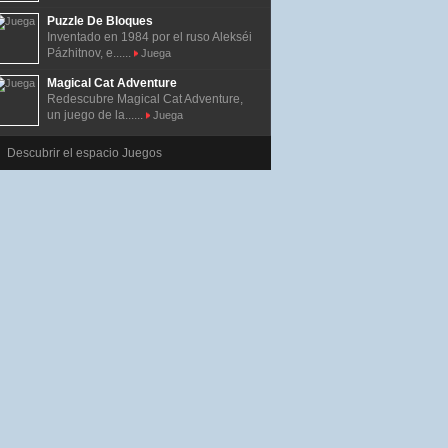
Puzzle De Bloques
Inventado en 1984 por el ruso Alekséi
Pázhitnov, e......
Juega
Magical Cat Adventure
Redescubre Magical Cat Adventure,
un juego de la......
Juega
Descubrir el espacio Juegos