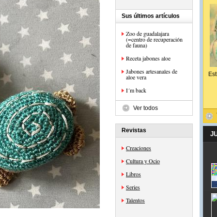
Sus últimos artículos
Zoo de guadalajara
(=centro de recuperación
de fauna)
Receta jabones aloe
Jabones artesanales de
Est
aloe vera
I´m back
Ver todos
Revistas
J
Creaciones
Cultura y Ocio
Libros
Series
Talentos