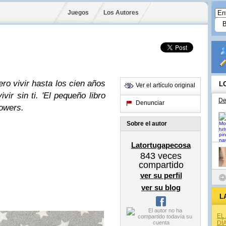
Juegos
Los Autores
ero vivir hasta los cien años
L
Ver el artículo original
ir sin ti. 'El pequeño libro
De
Denunciar
Powers.
Sobre el autor
Latortugapecosa
843
veces
compartido
ver su perfil
ver su blog
L
EL
DÍ