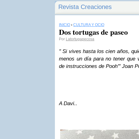
Revista Creaciones
INICIO
›
CULTURA Y OCIO
Dos tortugas de paseo
Por
Latortugapecosa
" Si vives hasta los cien años, qui
menos un día para no tener que viv
de instrucciones de Pooh'" Joan 
A Davi..