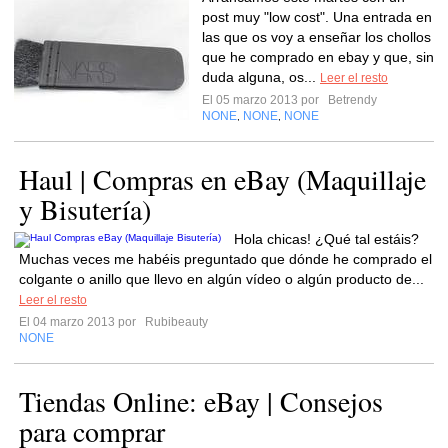
post muy "low cost". Una entrada en
las que os voy a enseñar los chollos
que he comprado en ebay y que, sin
duda alguna, os...
Leer el resto
El 05 marzo 2013 por
Betrendy
NONE
NONE
NONE
,
,
Haul | Compras en eBay (Maquillaje
y Bisutería)
Hola chicas! ¿Qué tal estáis?
Muchas veces me habéis preguntado que dónde he comprado el
colgante o anillo que llevo en algún vídeo o algún producto de...
Leer el resto
El 04 marzo 2013 por
Rubibeauty
NONE
Tiendas Online: eBay | Consejos
para comprar