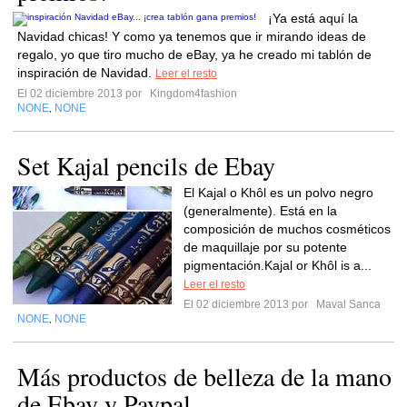
¡Ya está aquí la
Navidad chicas! Y como ya tenemos que ir mirando ideas de
regalo, yo que tiro mucho de eBay, ya he creado mi tablón de
inspiración de Navidad.
Leer el resto
El 02 diciembre 2013 por
Kingdom4fashion
NONE
NONE
,
Set Kajal pencils de Ebay
El Kajal o Khôl es un polvo negro
(generalmente). Está en la
composición de muchos cosméticos
de maquillaje por su potente
pigmentación.Kajal or Khôl is a...
Leer el resto
El 02 diciembre 2013 por
Maval Sanca
NONE
NONE
,
Más productos de belleza de la mano
de Ebay y Paypal