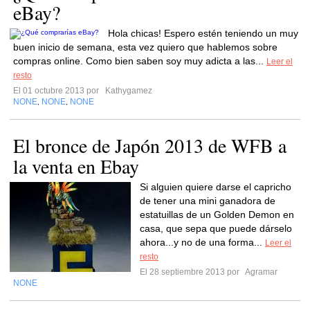
eBay?
Hola chicas! Espero estén teniendo un muy
buen inicio de semana, esta vez quiero que hablemos sobre
compras online. Como bien saben soy muy adicta a las...
Leer el
resto
El 01 octubre 2013 por
Kathygamez
NONE
NONE
NONE
,
,
El bronce de Japón 2013 de WFB a
la venta en Ebay
Si alguien quiere darse el capricho
de tener una mini ganadora de
estatuillas de un Golden Demon en
casa, que sepa que puede dárselo
ahora...y no de una forma...
Leer el
resto
El 28 septiembre 2013 por
Agramar
NONE