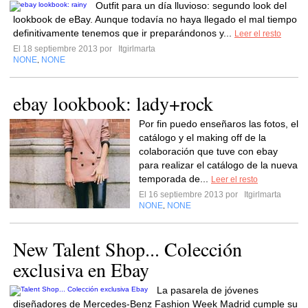
Outfit para un día lluvioso: segundo look del
lookbook de eBay. Aunque todavía no haya llegado el mal tiempo
definitivamente tenemos que ir preparándonos y...
Leer el resto
El 18 septiembre 2013 por
Itgirlmarta
NONE
NONE
,
ebay lookbook: lady+rock
Por fin puedo enseñaros las fotos, el
catálogo y el making off de la
colaboración que tuve con ebay
para realizar el catálogo de la nueva
temporada de...
Leer el resto
El 16 septiembre 2013 por
Itgirlmarta
NONE
NONE
,
New Talent Shop... Colección
exclusiva en Ebay
La pasarela de jóvenes
diseñadores de Mercedes-Benz Fashion Week Madrid cumple su