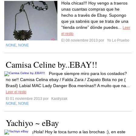
Hola chicas!!! Hoy vengo a traeros
unas cuantas compras que he
hecho a través de Ebay. Supongo
que ya sabréis que se trata de una
“tienda online” dónde puedes...
Leer
el resto
El 08 noviembre 2013 por
Yo Lo Pruebo
NONE
NONE
,
Camisa Celine by..EBAY!!
Porque siempre miro para los costados?
no se!! Camisa Celina ebay / Falda Zara / Zapato Bota no pe (
Brasil) Labial MAC Lady Danger Boa meninas!! A muito que na...
Leer el resto
El 01 noviembre 2013 por
Kastryzak
NONE
NONE
,
Yachiyo ~ eBay
¡Hola! Hoy le toca turno a las brochas :), en este