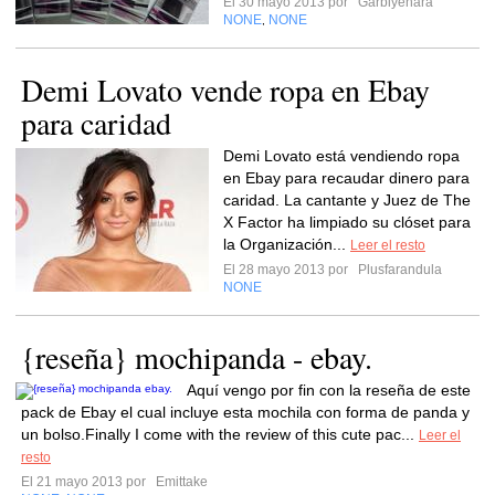
El 30 mayo 2013 por
Garbiyenara
NONE
NONE
,
Demi Lovato vende ropa en Ebay
para caridad
Demi Lovato está vendiendo ropa
en Ebay para recaudar dinero para
caridad. La cantante y Juez de The
X Factor ha limpiado su clóset para
la Organización...
Leer el resto
El 28 mayo 2013 por
Plusfarandula
NONE
{reseña} mochipanda - ebay.
Aquí vengo por fin con la reseña de este
pack de Ebay el cual incluye esta mochila con forma de panda y
un bolso.Finally I come with the review of this cute pac...
Leer el
resto
El 21 mayo 2013 por
Emittake