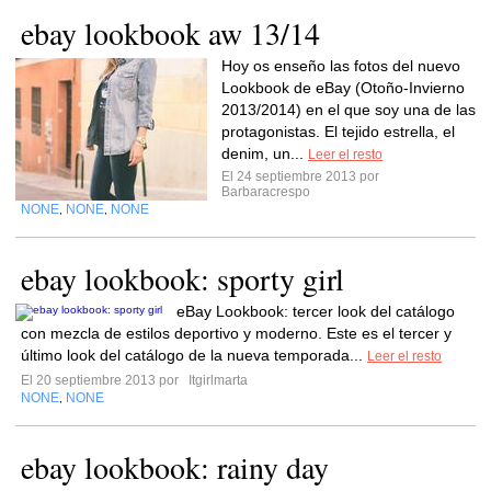
ebay lookbook aw 13/14
Hoy os enseño las fotos del nuevo
Lookbook de eBay (Otoño-Invierno
2013/2014) en el que soy una de las
protagonistas. El tejido estrella, el
denim, un...
Leer el resto
El 24 septiembre 2013 por
Barbaracrespo
NONE
NONE
NONE
,
,
ebay lookbook: sporty girl
eBay Lookbook: tercer look del catálogo
con mezcla de estilos deportivo y moderno. Este es el tercer y
último look del catálogo de la nueva temporada...
Leer el resto
El 20 septiembre 2013 por
Itgirlmarta
NONE
NONE
,
ebay lookbook: rainy day