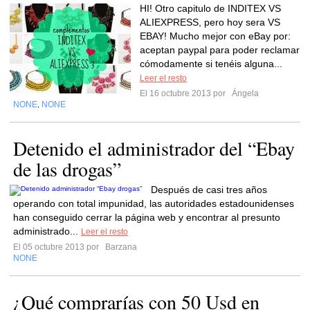
HI! Otro capitulo de INDITEX VS
ALIEXPRESS, pero hoy sera VS
EBAY! Mucho mejor con eBay por:
aceptan paypal para poder reclamar
cómodamente si tenéis alguna...
Leer el resto
El 16 octubre 2013 por
Ángela
NONE
NONE
,
Detenido el administrador del “Ebay
de las drogas”
Después de casi tres años
operando con total impunidad, las autoridades estadounidenses
han conseguido cerrar la página web y encontrar al presunto
administrado...
Leer el resto
El 05 octubre 2013 por
Barzana
NONE
¿Qué comprarías con 50 Usd en