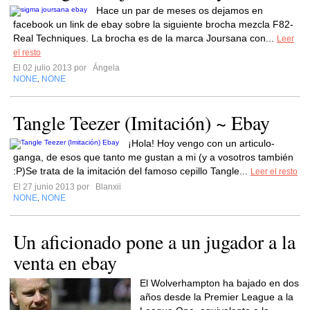
Hace un par de meses os dejamos en
facebook un link de ebay sobre la siguiente brocha mezcla F82-
Real Techniques. La brocha es de la marca Joursana con...
Leer
el resto
El 02 julio 2013 por
Ángela
NONE
NONE
,
Tangle Teezer (Imitación) ~ Ebay
¡Hola! Hoy vengo con un articulo-
ganga, de esos que tanto me gustan a mi (y a vosotros también
:P)Se trata de la imitación del famoso cepillo Tangle...
Leer el resto
El 27 junio 2013 por
Blanxii
NONE
NONE
,
Un aficionado pone a un jugador a la
venta en ebay
El Wolverhampton ha bajado en dos
años desde la Premier League a la