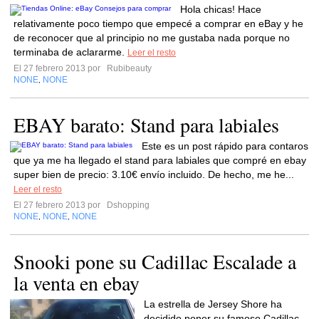
Hola chicas! Hace
relativamente poco tiempo que empecé a comprar en eBay y he
de reconocer que al principio no me gustaba nada porque no
terminaba de aclararme.
Leer el resto
El 27 febrero 2013 por
Rubibeauty
NONE
NONE
,
EBAY barato: Stand para labiales
Este es un post rápido para contaros
que ya me ha llegado el stand para labiales que compré en ebay
super bien de precio: 3.10€ envío incluido. De hecho, me he...
Leer el resto
El 27 febrero 2013 por
Dshopping
NONE
NONE
NONE
,
,
Snooki pone su Cadillac Escalade a
la venta en ebay
La estrella de Jersey Shore ha
decidido poner su famoso Cadillac