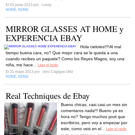
El 03 junio 2013 por
Loorg
NONE
NONE
,
MIRROR GLASSES AT HOME y
EXPERENCIA EBAY
Hola cielotes!!!!Al mal
tiempo buena cara, no? Que mejor cara se le queda a una
cuando recibes un paquete? Como los Reyes Magos, soy una
niña, me hace...
Leer el resto
El 31 mayo 2013 por
Vero Cagigas Ortiz
NONE
NONE
,
Real Techniques de Ebay
Bueno chicas, casi casi un mes sin
comentaros nada!!! Bueno ya es
hora no? Tengo muchos post que
escribiros, pero voy a empezar por
este, como veis en el...
Leer el resto