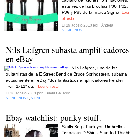
capitulo de ''clones'' o imitaciones,
esta vez de las brochas P80, P82,
P86 y P88 de la marca Sigma.
Leer
el resto
El 29 agosto 2013 por
Ángela
NONE
NONE
,
Nils Lofgren subasta amplificadores
en eBay
Nils Lofgren, uno de los
guitarristas de la E Street Band de Bruce Springsteen, subasta
actualmente en eBay "dos fantásticos amplificadores Fender
Twin 2x12" qu...
Leer el resto
El 26 agosto 2013 por
David Gallardo
NONE
NONE
NONE
,
,
Ebay watchlist: punky stuff.
Skulls Bag - Fuck you Umbrella -
Tenacious D Shirt - Studded Thights