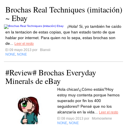
Brochas Real Techniques (imitación)
~ Ebay
¡Hola! Si, yo también he caído
en la tentacion de estas copias, que han estado tanto de que
hablar por internet. Para quien no lo sepa, estas brochas son
de...
Leer el resto
El 09 mayo 2013 por
Blanxii
NONE
NONE
,
#Review# Brochas Everyday
Minerals de eBay
Hola chicas!¿Cómo estáis?Hoy
estoy muy contenta porque hemos
superado por fin los 400
seguidores!! Pensé que no los
alcanzaría en la vida...
Leer el resto
El 08 mayo 2013 por
Momoselene
NONE
NONE
,