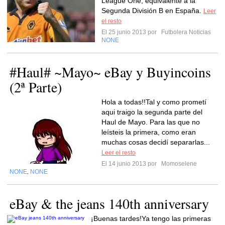
League One, equivalente a la
Segunda División B en España.
Leer
el resto
El 25 junio 2013 por
Futbolera Noticias
NONE
#Haul# ~Mayo~ eBay y Buyincoins
(2ª Parte)
Hola a todas!!Tal y como prometí
aqui traigo la segunda parte del
Haul de Mayo. Para las que no
leísteis la primera, como eran
muchas cosas decidí separarlas...
Leer el resto
El 14 junio 2013 por
Momoselene
NONE
NONE
,
eBay & the jeans 140th anniversary
¡Buenas tardes!Ya tengo las primeras