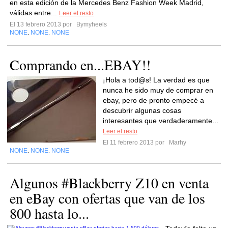
en esta edición de la Mercedes Benz Fashion Week Madrid,
válidas entre...
Leer el resto
El 13 febrero 2013 por
Bymyheels
NONE
NONE
NONE
,
,
Comprando en...EBAY!!
¡Hola a tod@s! La verdad es que
nunca he sido muy de comprar en
ebay, pero de pronto empecé a
descubrir algunas cosas
interesantes que verdaderamente...
Leer el resto
El 11 febrero 2013 por
Marhy
NONE
NONE
NONE
,
,
Algunos #Blackberry Z10 en venta
en eBay con ofertas que van de los
800 hasta lo...