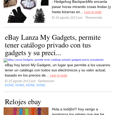
- Hedgehog BackpackMe encanta
pasar horas mirando cosas lindas (y
hasta bizarras en...
Leer el resto
El 26 agosto 2013 por
Tthemonster
eBay Lanza My Gadgets, permite
tener catálogo privado con tus
gadgets y su preci...
eBay hoy lanzó My Gadgets, un lugar que permite a los usuarios
tener un catálogo con todos sus electrónicos y su valor actual,
basado en los precios de...
Leer el resto
El 15 agosto 2013 por
Geeksroom
NONE
NONE
NONE
NONE
,
,
,
Relojes ebay
Hola a tod@s!!! hoy vengo a
mostraros los relojes que me he