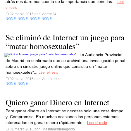
atrás nos daremos cuenta de la importancia que tiene las...
Leer
el resto
El 02 marzo 2016 por
Admin24
NONE
NONE
NONE
NONE
,
,
,
Se eliminó de Internet un juego para
“matar homosexuales”
La Audiencia Provincial
de Madrid ha confirmado que se archivó una investigación penal
sobre un siniestro juego online que consistía en “matar
homosexuales”...
Leer el resto
El 02 marzo 2016 por
Arturolodetti
NONE
NONE
,
Quiero ganar Dinero en Internet
Para ganar dinero en Internet se necesita solo una cosa tiempo
y Compromiso. En muchas ocasiones las personas estamos
interesadas en ganar dinero rápidamente...
Leer el resto
El 01 marzo 2016 por
Masideasdenegocio