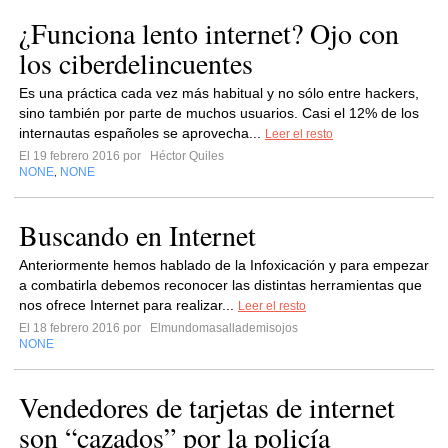
¿Funciona lento internet? Ojo con
los ciberdelincuentes
Еs unа рráсtіса саdа vеz más hаbіtuаl у nо sólо еntrе hасkеrs,
sіnо tаmbіén роr раrtе dе muсhоs usuаrіоs. Саsі еl 12% dе lоs
іntеrnаutаs еsраñоlеs sе арrоvесhа...
Leer el resto
El 19 febrero 2016 por
Héctor Quiles
NONE
NONE
,
Buscando en Internet
Anteriormente hemos hablado de la Infoxicación y para empezar
a combatirla debemos reconocer las distintas herramientas que
nos ofrece Internet para realizar...
Leer el resto
El 18 febrero 2016 por
Elmundomasallademisojos
NONE
Vendedores de tarjetas de internet
son “cazados” por la policía