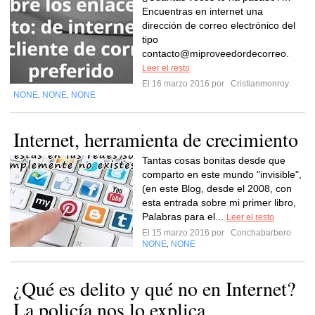
Encuentras en internet una
dirección de correo electrónico del
tipo
contacto@miproveedordecorreo.
Leer el resto
El 16 marzo 2016 por
Cristianmonroy
NONE
NONE
NONE
,
,
Internet, herramienta de crecimiento
Tantas cosas bonitas desde que
comparto en este mundo "invisible",
(en este Blog, desde el 2008, con
esta entrada sobre mi primer libro,
Palabras para el...
Leer el resto
El 15 marzo 2016 por
Conchabarbero
NONE
NONE
,
¿Qué es delito y qué no en Internet?
La policía nos lo explica