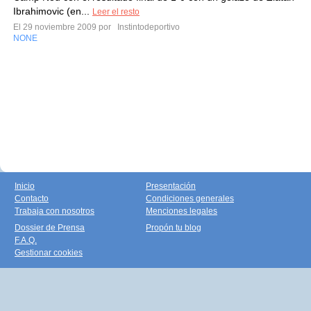
Ibrahimovic (en...
Leer el resto
El 29 noviembre 2009 por
Instintodeportivo
NONE
Inicio
Presentación
Contacto
Condiciones generales
Trabaja con nosotros
Menciones legales
Dossier de Prensa
Propón tu blog
F.A.Q.
Gestionar cookies