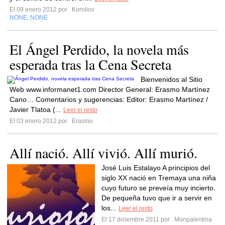
El 09 enero 2012 por
Koroliov
NONE
NONE
,
El Ángel Perdido, la novela más
esperada tras la Cena Secreta
Bienvenidos al Sitio
Web www.informanet1.com Director General: Erasmo Martínez
Cano… Comentarios y sugerencias: Editor: Erasmo Martínez /
Javier Tlatoa (...
Leer el resto
El 03 enero 2012 por
Erasmo
Allí nació. Allí vivió. Allí murió.
José Luis Estalayo A principios del
siglo XX nació en Tremaya una niña
cuyo futuro se preveía muy incierto.
De pequeña tuvo que ir a servir en
los...
Leer el resto
El 17 diciembre 2011 por
Monpalentina