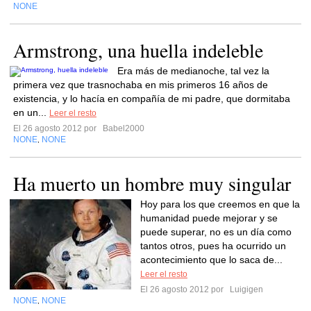
NONE
Armstrong, una huella indeleble
Era más de medianoche, tal vez la
primera vez que trasnochaba en mis primeros 16 años de
existencia, y lo hacía en compañía de mi padre, que dormitaba
en un...
Leer el resto
El 26 agosto 2012 por
Babel2000
NONE
NONE
,
Ha muerto un hombre muy singular
Hoy para los que creemos en que la
humanidad puede mejorar y se
puede superar, no es un día como
tantos otros, pues ha ocurrido un
acontecimiento que lo saca de...
Leer el resto
El 26 agosto 2012 por
Luigigen
NONE
NONE
,