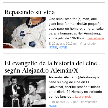
Repasando su vida
One small step for [a] man, one
giant leap for mankindUn pequeño
paso para un hombre, un gran salto
para la humanidadNeil Armstrong,
20 de julio de 1969Hoy...
Leer el resto
El 26 agosto 2012 por
Vmanchado
NONE
NONE
,
El evangelio de la historia del cine...
según Alejandro Alemán/X
Alejandro Alemán (@elsalonrojo)
tiene su blog de cine en El
Universal, escribe reseña fílmicas
en el diario 24 Horas y es trolleado
por los fans de...
Leer el resto
El 01 agosto 2012 por
Diezmartinez
NONE