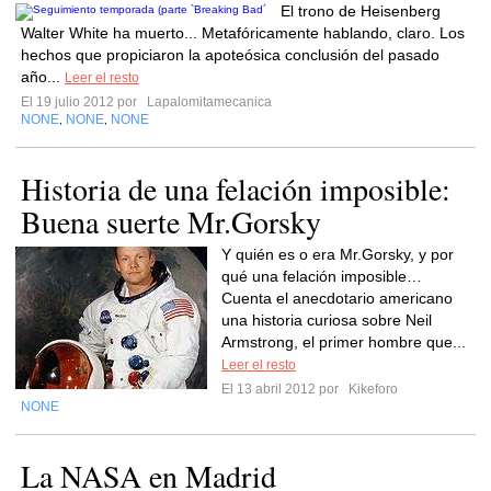
El trono de Heisenberg
Walter White ha muerto... Metafóricamente hablando, claro. Los
hechos que propiciaron la apoteósica conclusión del pasado
año...
Leer el resto
El 19 julio 2012 por
Lapalomitamecanica
NONE
NONE
NONE
,
,
Historia de una felación imposible:
Buena suerte Mr.Gorsky
Y quién es o era Mr.Gorsky, y por
qué una felación imposible…
Cuenta el anecdotario americano
una historia curiosa sobre Neil
Armstrong, el primer hombre que...
Leer el resto
El 13 abril 2012 por
Kikeforo
NONE
La NASA en Madrid