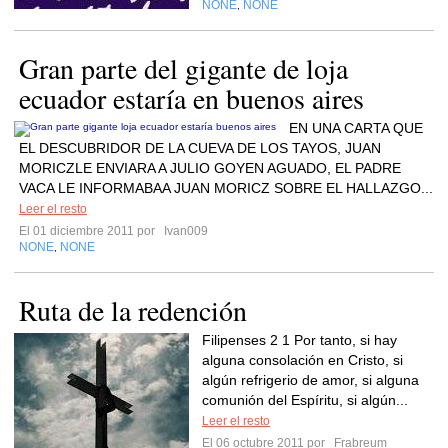
NONE
NONE
,
Gran parte del gigante de loja
ecuador estaría en buenos aires
EN UNA CARTA QUE
EL DESCUBRIDOR DE LA CUEVA DE LOS TAYOS, JUAN
MORICZLE ENVIARA A JULIO GOYEN AGUADO, EL PADRE
VACA LE INFORMABAA JUAN MORICZ SOBRE EL HALLAZGO...
Leer el resto
El 01 diciembre 2011 por
Ivan009
NONE
NONE
,
Ruta de la redención
Filipenses 2 1 Por tanto, si hay
alguna consolación en Cristo, si
algún refrigerio de amor, si alguna
comunión del Espíritu, si algún...
Leer el resto
El 06 octubre 2011 por
Frabreum