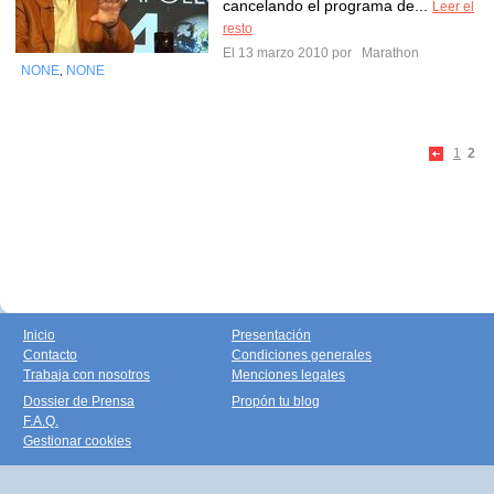
cancelando el programa de...
Leer el
resto
El 13 marzo 2010 por
Marathon
NONE
NONE
,
1
2
Inicio
Presentación
Contacto
Condiciones generales
Trabaja con nosotros
Menciones legales
Dossier de Prensa
Propón tu blog
F.A.Q.
Gestionar cookies