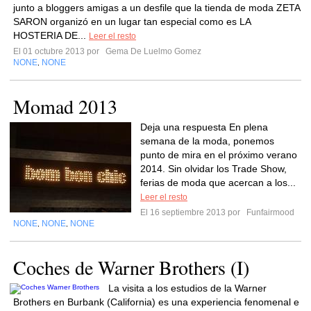
junto a bloggers amigas a un desfile que la tienda de moda ZETA
SARON organizó en un lugar tan especial como es LA
HOSTERIA DE...
Leer el resto
El 01 octubre 2013 por
Gema De Luelmo Gomez
NONE
NONE
,
Momad 2013
Deja una respuesta En plena
semana de la moda, ponemos
punto de mira en el próximo verano
2014. Sin olvidar los Trade Show,
ferias de moda que acercan a los...
Leer el resto
El 16 septiembre 2013 por
Funfairmood
NONE
NONE
NONE
,
,
Coches de Warner Brothers (I)
La visita a los estudios de la Warner
Brothers en Burbank (California) es una experiencia fenomenal e