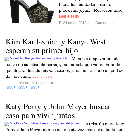
brocados, bordados, piedras
preciosas, joyas… Representació...
Leer el resto
El 24 enero 2013 por
Cococoquette
Kim Kardashian y Kanye West
esperan su primer hijo
Vamos a empezar un año
nuevo en cuestión de horas, y me parecía que ya era hora de
que dejara de lado mis vacaciones, que me he tirado un pedazo
de mes casi...
Leer el resto
El 31 diciembre 2012 por
Lili
NONE
NONE
NONE
,
,
Katy Perry y John Mayer buscan
casa para vivir juntos
La relación entre Katy
Perry y John Mayer parece estar cada vez más seria, tanto que