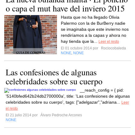
o capa el mut have del inviero 2015
Hasta que no ha llegado Olivia
Palermo con la de BurBerry nadie
se imaginaba que este invierno nos
rendiríamos a la capas y ahora no
hay tienda que la...
Leer el resto
El 01 octubre 2014 por
Rociocobaleda
NONE
NONE
,
Las confesiones de algunas
celebridades sobre su cuerpo
__reach_config = { pid:
'5140bfed642b24db2700000a', title: 'Las confesiones de algunas
celebridades sobre su cuerpo', tags: ["adelgazar","adriana...
Leer
el resto
El 21 julio 2014 por
Álvaro Pedroche Arcones
NONE