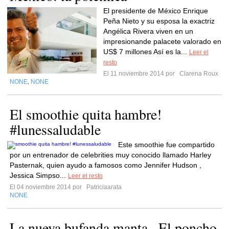
El presidente de México Enrique
Peña Nieto y su esposa la exactriz
Angélica Rivera viven en un
impresionande palacete valorado en
US$ 7 millones Así es la...
Leer el
resto
El 11 noviembre 2014 por
Clarena Roux
NONE
NONE
,
El smoothie quita hambre!
#lunessaludable
Este smoothie fue compartido
por un entrenador de celebrities muy conocido llamado Harley
Pasternak, quien ayudo a famosos como Jennifer Hudson ,
Jessica Simpso...
Leer el resto
El 04 noviembre 2014 por
Patriciaarata
NONE
La nueva bufanda manta · El poncho