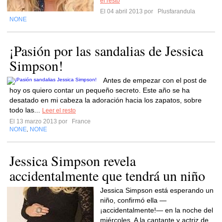
el resto
El 04 abril 2013 por
Plusfarandula
NONE
¡Pasión por las sandalias de Jessica
Simpson!
Antes de empezar con el post de
hoy os quiero contar un pequeño secreto. Este año se ha
desatado en mi cabeza la adoración hacia los zapatos, sobre
todo las...
Leer el resto
El 13 marzo 2013 por
France
NONE
NONE
,
Jessica Simpson revela
accidentalmente que tendrá un niño
Jessica Simpson está esperando un
niño, confirmó ella —
¡accidentalmente!— en la noche del
miércoles. A la cantante y actriz de