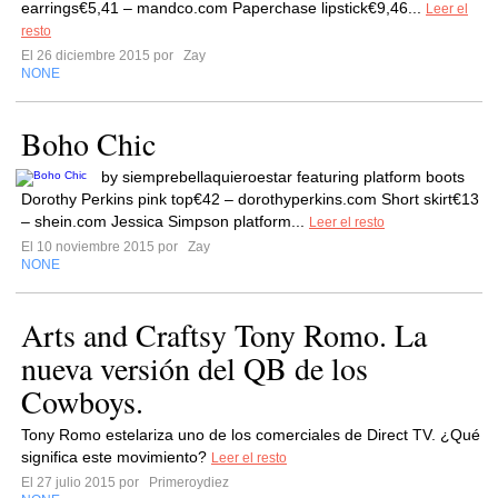
earrings€5,41 – mandco.com Paperchase lipstick€9,46...
Leer el
resto
El 26 diciembre 2015 por
Zay
NONE
Boho Chic
by siemprebellaquieroestar featuring platform boots
Dorothy Perkins pink top€42 – dorothyperkins.com Short skirt€13
– shein.com Jessica Simpson platform...
Leer el resto
El 10 noviembre 2015 por
Zay
NONE
Arts and Craftsy Tony Romo. La
nueva versión del QB de los
Cowboys.
Tony Romo estelariza uno de los comerciales de Direct TV. ¿Qué
significa este movimiento?
Leer el resto
El 27 julio 2015 por
Primeroydiez