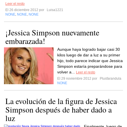
Leer el resto
El 26 diciembre 2012 por
Luisa1221
NONE
NONE
NONE
,
,
¡Jessica Simpson nuevamente
embarazada!
Aunque haya logrado bajar casi 30
kilos luego de dar a luz a su primer
hijo, todo parece indicar que Jessica
Simpson estaría preparándose para
volver a...
Leer el resto
El 29 noviembre 2012 por
Plusfarandula
NONE
La evolución de la figura de Jessica
Simpson después de haber dado a
luz
Finalmente, luego de