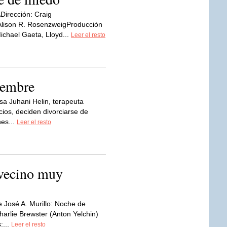
irección: Craig
 Alison R. RosenzweigProducción
ichael Gaeta, Lloyd...
Leer el resto
iembre
esa Juhani Helin, terapeuta
cios, deciden divorciarse de
nes...
Leer el resto
 vecino muy
e José A. Murillo: Noche de
Charlie Brewster (Anton Yelchin)
:...
Leer el resto