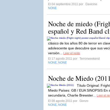
El 04 septiembre 2011 por
Davicine
NONE
Noche de miedo (Frigh
español y Red Band cl
clásico de los años 80 de terror en cla
adolescente que descubre que sus veci
versión...
Leer el resto
El 17 agosto 2011 por
Terrorweekend
NONE
NONE
,
Noche de Miedo (201
Título Original: Frig
Miedo Países: GB / EUA SINOPSIS En su
secundaria, Charlie Brewster...
Leer el re
El 08 agosto 2011 por
Gonzo
NONE
NONE
,