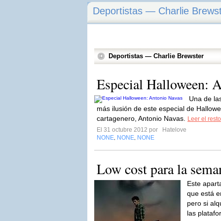
Deportistas — Charlie Brews
Deportistas — Charlie Brewster
Especial Halloween: 
Una de la
más ilusión de este especial de Hallow
cartagenero, Antonio Navas.
Leer el resto
El 31 octubre 2012 por
Hatelove
NONE
NONE
NONE
,
,
Low cost para la sema
Este apart
que está en
pero si alq
las plataf