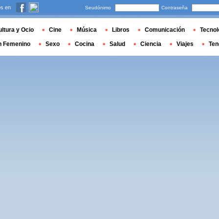
s en
Seudónimo
Contraseña
ltura y Ocio
Cine
Música
Libros
Comunicación
Tecnol
n Femenino
Sexo
Cocina
Salud
Ciencia
Viajes
Ten