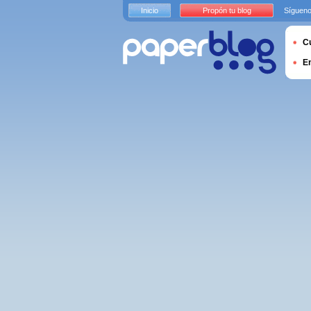
Inicio
Propón tu blog
Sígueno
Cu
E