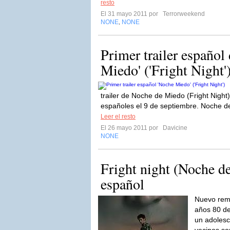
resto
El 31 mayo 2011 por
Terrorweekend
NONE
NONE
,
Primer trailer español
Miedo' ('Fright Night'
trailer de Noche de Miedo (Fright Night)
españoles el 9 de septiembre. Noche d
Leer el resto
El 26 mayo 2011 por
Davicine
NONE
Fright night (Noche de
español
Nuevo rema
años 80 de
un adoles