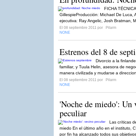
FICHA TÉCNICAD
GillespieProducción: Michael De Luca,
ejecutiva: Ray Angelic, Josh Bratman, M
El 08 septiembre 2011 por
Pilarm
NONE
Estrenos del 8 de sept
Divorcio a la finland
familiar, y Tuula Helin, asesora de nego
manera civilizada y mudarse a direccio
El 08 septiembre 2011 por
Pilarm
NONE
'Noche de miedo': Un
peculiar
Las críticas d
miedo En el último año en el instituto, 
por fin ha alcanzado todos sus objetivos