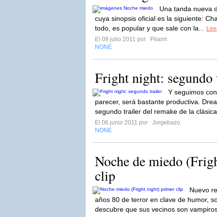
Una tanda nueva 
cuya sinopsis oficial es la siguiente: Cha
todo, es popular y que sale con la...
Leer
El 09 julio 2011 por
Pilarm
NONE
Fright night: segundo t
Y seguimos con 
parecer, será bastante productiva. Dre
segundo trailer del remake de la clásica
El 06 junio 2011 por
Jorgebazo
NONE
Noche de miedo (Frigh
clip
Nuevo re
años 80 de terror en clave de humor, s
descubre que sus vecinos son vampiros