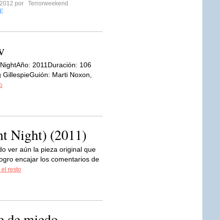
 2012 por
Terrorweekend
E
w
ht NightAño: 2011Duración: 106
 GillespieGuión: Marti Noxon,
o
t Night) (2011)
o ver aún la pieza original que
ogro encajar los comentarios de
 el resto
e de miedo