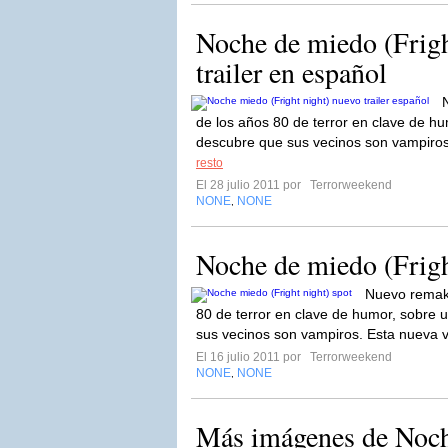
Noche de miedo (Frigh
trailer en español
de los años 80 de terror en clave de h
descubre que sus vecinos son vampiros
resto
El 28 julio 2011 por
Terrorweekend
NONE
NONE
,
Noche de miedo (Frigh
Nuevo remake
80 de terror en clave de humor, sobre
sus vecinos son vampiros. Esta nueva v
El 16 julio 2011 por
Terrorweekend
NONE
NONE
,
Más imágenes de Noc