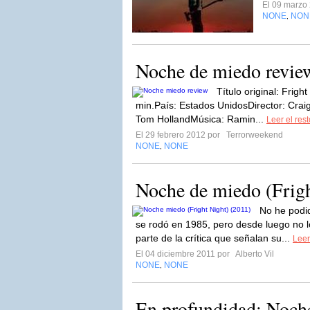
El 09 marzo
NONE
NON
,
Noche de miedo revie
Título original: Frig
min.País: Estados UnidosDirector: Craig
Tom HollandMúsica: Ramin...
Leer el rest
El 29 febrero 2012 por
Terrorweekend
NONE
NONE
,
Noche de miedo (Frigh
No he podid
se rodó en 1985, pero desde luego no l
parte de la crítica que señalan su...
Leer
El 04 diciembre 2011 por
Alberto Vil
NONE
NONE
,
En profundidad: Noch