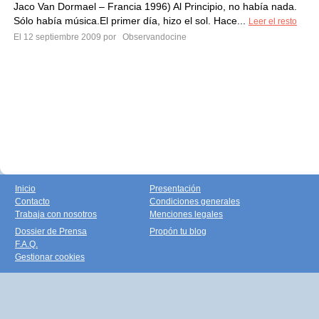
Jaco Van Dormael – Francia 1996) Al Principio, no había nada.
Sólo había música.El primer día, hizo el sol. Hace...
Leer el resto
El 12 septiembre 2009 por
Observandocine
Inicio
Presentación
Contacto
Condiciones generales
Trabaja con nosotros
Menciones legales
Dossier de Prensa
Propón tu blog
F.A.Q.
Gestionar cookies