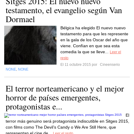
Sitges 2015: El nuevo nuevo
testamento, el evangelio según Van
Dormael
Bélgica ha elegido El nuevo nuevo
testamento para que les represente
en la gala de los Oscar del año que
viene. Confían en que sea esta
comedia la que se lleve...
Leer el
resto
El 11 octubre 2015 por
Cineenserio
NONE
NONE
,
El terror norteamericano y el mejor
horror de países emergentes,
protagonistas e...
El
terror más genuino será protagonista indiscutible en Sitges 2015,
con films como The Devil’s Candy o We Are Still Here, que
representan el cine de...
Leer el resto