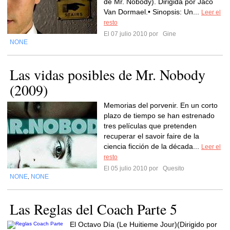
de Mr. Nobody). Dirigida por Jaco
Van Dormael.• Sinopsis: Un...
Leer el
resto
El 07 julio 2010 por
Gine
NONE
Las vidas posibles de Mr. Nobody
(2009)
Memorias del porvenir. En un corto
plazo de tiempo se han estrenado
tres películas que pretenden
recuperar el savoir faire de la
ciencia ficción de la década...
Leer el
resto
El 05 julio 2010 por
Quesito
NONE
NONE
,
Las Reglas del Coach Parte 5
El Octavo Día (Le Huitieme Jour)(Dirigido por