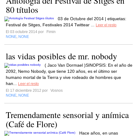
Antología del Festival de Sitges en
80 títulos
03 de Octubre del 2014 | etiquetas:
Festival de Sitges, Festivales 2014 Twittear ...
Leer el resto
El 03 octubre 2014 por
Fimin
NONE
NONE
,
las vidas posibles de mr. nobody
( Jaco Van Dormael )SINOPSIS: En el año de
2092, Nemo Nobody, que tiene 120 años, es el último ser
humano mortal de la Tierra y vive rodeado de hombres que
han...
Leer el resto
El 17 diciembre 2012 por
Vosnos
NONE
NONE
,
Tremendamente sensorial y anímica
(Café de Flore)
Hace años, en unas