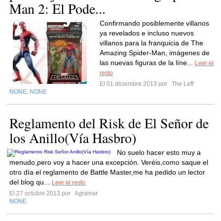
Man 2: El Pode...
Confirmando posiblemente villanos
ya revelados e incluso nuevos
villanos para la franquicia de The
Amazing Spider-Man, imágenes de
las nuevas figuras de la líne...
Leer el
resto
El 01 diciembre 2013 por
The Leff
NONE
NONE
,
Reglamento del Risk de El Señor de
los Anillo(Vía Hasbro)
No suelo hacer esto muy a
menudo,pero voy a hacer una excepción. Veréis,como saque el
otro día el reglamento de Battle Master,me ha pedido un lector
del blog qu...
Leer el resto
El 27 octubre 2013 por
Agramar
NONE