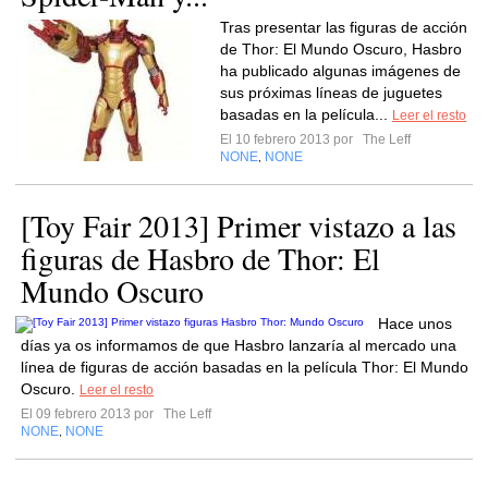
Tras presentar las figuras de acción
de Thor: El Mundo Oscuro, Hasbro
ha publicado algunas imágenes de
sus próximas líneas de juguetes
basadas en la película...
Leer el resto
El 10 febrero 2013 por
The Leff
NONE
NONE
,
[Toy Fair 2013] Primer vistazo a las
figuras de Hasbro de Thor: El
Mundo Oscuro
Hace unos
días ya os informamos de que Hasbro lanzaría al mercado una
línea de figuras de acción basadas en la película Thor: El Mundo
Oscuro.
Leer el resto
El 09 febrero 2013 por
The Leff
NONE
NONE
,