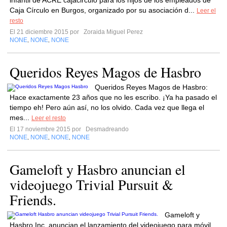
infantil de ACRE cajacirculo para los hijos de los empleados de
Caja Círculo en Burgos, organizado por su asociación d...
Leer el
resto
El 21 diciembre 2015 por
Zoraida Miguel Perez
NONE
NONE
NONE
,
,
Queridos Reyes Magos de Hasbro
Queridos Reyes Magos de Hasbro:
Hace exactamente 23 años que no les escribo. ¡Ya ha pasado el
tiempo eh! Pero aún así, no los olvido. Cada vez que llega el
mes...
Leer el resto
El 17 noviembre 2015 por
Desmadreando
NONE
NONE
NONE
NONE
,
,
,
Gameloft y Hasbro anuncian el
videojuego Trivial Pursuit &
Friends.
Gameloft y
Hasbro Inc. anuncian el lanzamiento del videojuego para móvil