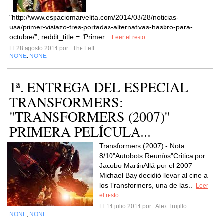
"http://www.espaciomarvelita.com/2014/08/28/noticias-
usa/primer-vistazo-tres-portadas-alternativas-hasbro-para-
octubre/"; reddit_title = "Primer...
Leer el resto
El 28 agosto 2014 por
The Leff
NONE
NONE
,
1ª. ENTREGA DEL ESPECIAL
TRANSFORMERS:
"TRANSFORMERS (2007)"
PRIMERA PELÍCULA...
Transformers (2007) - Nota:
8/10"Autobots Reuníos"Critica por:
Jacobo MartinAllá por el 2007
Michael Bay decidió llevar al cine a
los Transformers, una de las...
Leer
el resto
El 14 julio 2014 por
Alex Trujillo
NONE
NONE
,