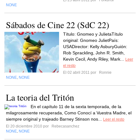
El 25 abril 2011 por
Forkunsi
NONE
Sábados de Cine 22 (SdC 22)
Título: Gnomeo y JulietaTítulo
original: Gnomeo JulietPaís:
USADirector: Kelly AsburyGuión:
Rob Sprackling, John R. Smith,
Kevin Cecil, Andy Riley, Mark...
Leer
el resto
El 02 abril 2011 por
Ronnie
NONE
NONE
,
La teoria del Tritón
En el capítulo 11 de la sexta temporada, de la
milagrosamente recuperada, Como Conocí a Vuestra Madre, el
siempre original y trajeado Barney Stinson nos...
Leer el resto
El 20 diciembre 2010 por
Rebecasanchez
NONE
NONE
,