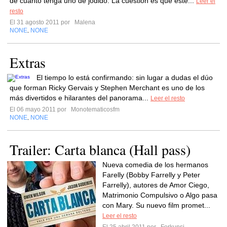
de cuánto tenga uno de jodido. La cuestión es que este...
Leer el
resto
El 31 agosto 2011 por
Malena
NONE
NONE
,
Extras
El tiempo lo está confirmando: sin lugar a dudas el dúo
que forman Ricky Gervais y Stephen Merchant es uno de los
más divertidos e hilarantes del panorama...
Leer el resto
El 06 mayo 2011 por
Monotematicosfm
NONE
NONE
,
Trailer: Carta blanca (Hall pass)
Nueva comedia de los hermanos
Farelly (Bobby Farrelly y Peter
Farrelly), autores de Amor Ciego,
Matrimonio Compulsivo o Algo pasa
con Mary. Su nuevo film promet...
Leer el resto