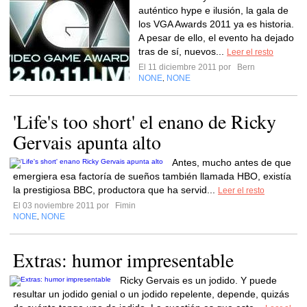
auténtico hype e ilusión, la gala de
los VGA Awards 2011 ya es historia.
A pesar de ello, el evento ha dejado
tras de sí, nuevos...
Leer el resto
El 11 diciembre 2011 por
Bern
NONE
NONE
,
'Life's too short' el enano de Ricky
Gervais apunta alto
Antes, mucho antes de que
emergiera esa factoría de sueños también llamada HBO, existía
la prestigiosa BBC, productora que ha servid...
Leer el resto
El 03 noviembre 2011 por
Fimin
NONE
NONE
,
Extras: humor impresentable
Ricky Gervais es un jodido. Y puede
resultar un jodido genial o un jodido repelente, depende, quizás