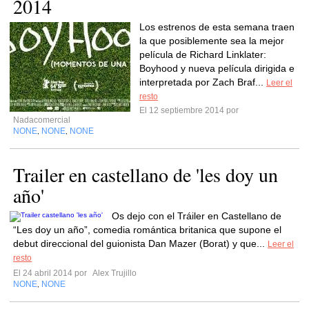
2014
Los estrenos de esta semana traen
la que posiblemente sea la mejor
película de Richard Linklater:
Boyhood y nueva película dirigida e
interpretada por Zach Braf...
Leer el
resto
El 12 septiembre 2014 por
Nadacomercial
NONE
NONE
NONE
,
,
Trailer en castellano de 'les doy un
año'
Os dejo con el Tráiler en Castellano de
“Les doy un año”, comedia romántica britanica que supone el
debut direccional del guionista Dan Mazer (Borat) y que...
Leer el
resto
El 24 abril 2014 por
Alex Trujillo
NONE
NONE
,