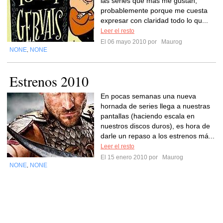
las series que más me gustan,
probablemente porque me cuesta
expresar con claridad todo lo qu...
Leer el resto
El 06 mayo 2010 por
Maurog
NONE
NONE
,
Estrenos 2010
En pocas semanas una nueva
hornada de series llega a nuestras
pantallas (haciendo escala en
nuestros discos duros), es hora de
darle un repaso a los estrenos má...
Leer el resto
El 15 enero 2010 por
Maurog
NONE
NONE
,