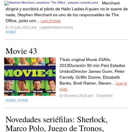
Merchant
dirigirá y escribirá el piloto de Hello Ladies A quien no le suene de
nada, Stephen Merchant es uno de los responsables de The
Office, junto con...
Leer el resto
El 25 julio 2012 por
Lapalomitamecanica
NONE
Movie 43
Título original Movie 43Año
2013Duración 90 min.País Estados
UnidosDirector James Gunn, Peter
Farrelly, Griffin Dunne, Elizabeth
Banks, Brett Ratner, Steven...
Leer el
resto
El 09 enero 2016 por
Charlyhell
NONE
NONE
,
Novedades seriéfilas: Sherlock,
Marco Polo, Juego de Tronos,