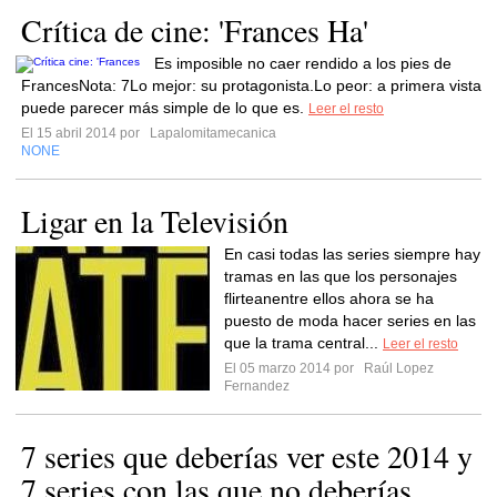
Crítica de cine: 'Frances Ha'
Es imposible no caer rendido a los pies de
FrancesNota: 7Lo mejor: su protagonista.Lo peor: a primera vista
puede parecer más simple de lo que es.
Leer el resto
El 15 abril 2014 por
Lapalomitamecanica
NONE
Ligar en la Televisión
En casi todas las series siempre hay
tramas en las que los personajes
flirteanentre ellos ahora se ha
puesto de moda hacer series en las
que la trama central...
Leer el resto
El 05 marzo 2014 por
Raúl Lopez
Fernandez
7 series que deberías ver este 2014 y
7 series con las que no deberías