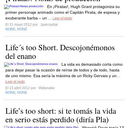
En ¡Piratas!, Hugh Grant protagoniza su
primer personaje animado como el Capitán Pirata, de espesa y
exuberante barba – un ...
Leer el resto
El 31 mayo 2012 por
Juancarbar
NONE
NONE
,
Life´s too Short. Descojonémonos
del enano
La vida es demasiado corta como
para dejar pasar la ocasión de reírse de todos y de todo, hasta
de uno mismo. Esa sería la máxima de un Ricky Gervais y un...
Leer el resto
El 23 abril 2012 por
Watanabe
NONE
NONE
,
Life’s too short: si te tomás la vida
en serio estás perdido (diría Pla)
Warwick Davis tenía 13