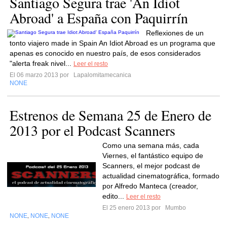
Santiago Segura trae 'An Idiot
Abroad' a España con Paquirrín
Reflexiones de un
tonto viajero made in Spain An Idiot Abroad es un programa que
apenas es conocido en nuestro país, de esos considerados
"alerta freak nivel...
Leer el resto
El 06 marzo 2013 por
Lapalomitamecanica
NONE
Estrenos de Semana 25 de Enero de
2013 por el Podcast Scanners
Como una semana más, cada
Viernes, el fantástico equipo de
Scanners, el mejor podcast de
actualidad cinematográfica, formado
por Alfredo Manteca (creador,
edito...
Leer el resto
El 25 enero 2013 por
Mumbo
NONE
NONE
NONE
,
,