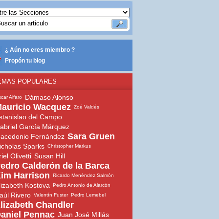
¿ Aún no eres miembro ?
Propón tu blog
EMAS POPULARES
Dámaso Alonso
car Alfaro
auricio Wacquez
Zoé Valdés
stanislao del Campo
abriel García Márquez
Sara Gruen
acedonio Fernández
icholas Sparks
Christopher Markus
iel Olivetti
Susan Hill
edro Calderón de la Barca
im Harrison
Ricardo Menéndez Salmón
lizabeth Kostova
Pedro Antonio de Alarcón
aúl Rivero
Valentín Fuster
Pedro Lemebel
lizabeth Chandler
aniel Pennac
Juan José Millás