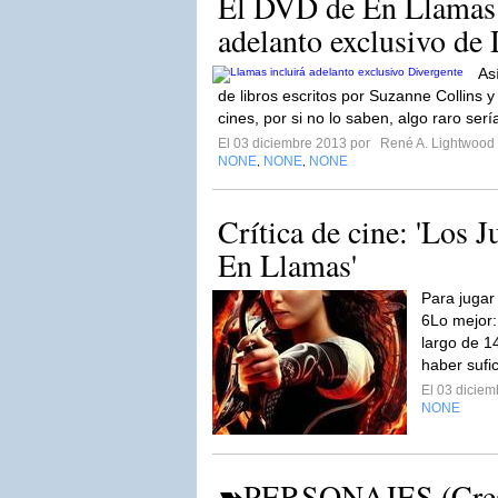
El DVD de En Llamas 
adelanto exclusivo de 
As
de libros escritos por Suzanne Collins 
cines, por si no lo saben, algo raro sería
El 03 diciembre 2013 por
René A. Lightwood
NONE
NONE
NONE
,
,
Crítica de cine: 'Los 
En Llamas'
Para jugar
6Lo mejor: 
largo de 1
haber sufi
El 03 dicie
NONE
➽PERSONAJES (Cres