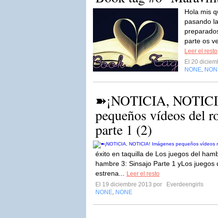
Hola mis q
pasando la
preparados
parte os v
Leer el resto
El 20 dicie
NONE
NON
,
➽¡NOTICIA, NOTICIA
pequeños vídeos del ro
parte 1 (2)
éxito en taquilla de Los juegos del ham
hambre 3: Sinsajo Parte 1 yLos juegos 
estrena...
Leer el resto
El 19 diciembre 2013 por
Everdeengirls
NONE
NONE
,