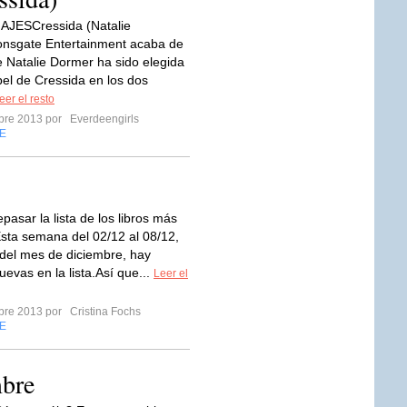
ESCressida (Natalie
onsgate Entertainment acaba de
e Natalie Dormer ha sido elegida
pel de Cressida en los dos
eer el resto
mbre 2013 por
Everdeengirls
E
pasar la lista de los libros más
sta semana del 02/12 al 08/12,
 del mes de diciembre, hay
evas en la lista.Así que...
Leer el
mbre 2013 por
Cristina Fochs
E
mbre