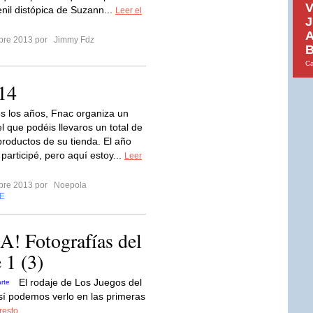
V
enil distópica de Suzann...
Leer el
J
A
mbre 2013 por
Jimmy Fdz
B
Ca
14
 los años, Fnac organiza un
l que podéis llevaros un total de
roductos de su tienda. El año
participé, pero aquí estoy...
Leer
mbre 2013 por
Noepola
E
 Fotografías del
 1 (3)
El rodaje de Los Juegos del
í podemos verlo en las primeras
resto