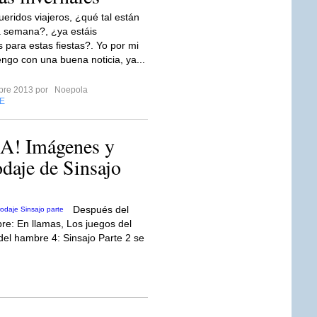
ueridos viajeros, ¿qué tal están
 semana?, ¿ya estáis
 para estas fiestas?. Yo por mi
engo con una buena noticia, ya...
mbre 2013 por
Noepola
E
! Imágenes y
daje de Sinsajo
Después del
bre: En llamas, Los juegos del
del hambre 4: Sinsajo Parte 2 se