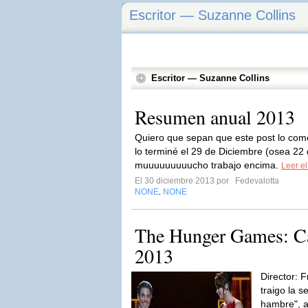
Escritor — Suzanne Collins
Escritor — Suzanne Collins
Resumen anual 2013
Quiero que sepan que este post lo come
lo terminé el 29 de Diciembre (osea 22 
muuuuuuuuucho trabajo encima.
Leer el
El 30 diciembre 2013 por
Fedevalotta
NONE
NONE
,
The Hunger Games: Ca
2013
Director: 
traigo la 
hambre", a