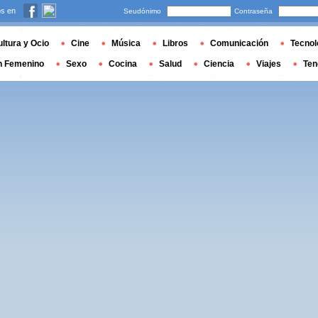
s en
Seudónimo
Contraseña
ltura y Ocio
Cine
Música
Libros
Comunicación
Tecnol
n Femenino
Sexo
Cocina
Salud
Ciencia
Viajes
Ten