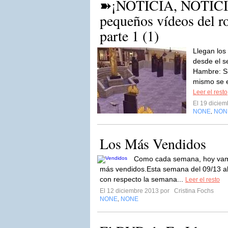
➽¡NOTICIA, NOTICIA
pequeños vídeos del ro
parte 1 (1)
Llegan los
desde el s
Hambre: Si
mismo se e
Leer el resto
El 19 dicie
NONE
NON
,
Los Más Vendidos
Como cada semana, hoy vamos 
más vendidos.Esta semana del 09/13 al
con respecto la semana...
Leer el resto
El 12 diciembre 2013 por
Cristina Fochs
NONE
NONE
,