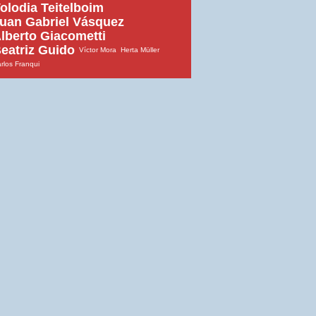
olodia Teitelboim
uan Gabriel Vásquez
lberto Giacometti
eatriz Guido
Víctor Mora
Herta Müller
rlos Franqui