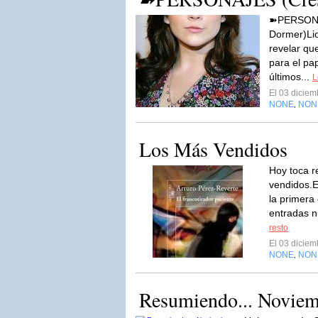
➽PERSONAJ
Dormer)Li
revelar qu
para el pa
últimos...
L
El 03 dicie
NONE
NON
,
Los Más Vendidos
Hoy toca re
vendidos.E
la primera
entradas nu
resto
El 03 dicie
NONE
NON
,
Resumiendo... Novie