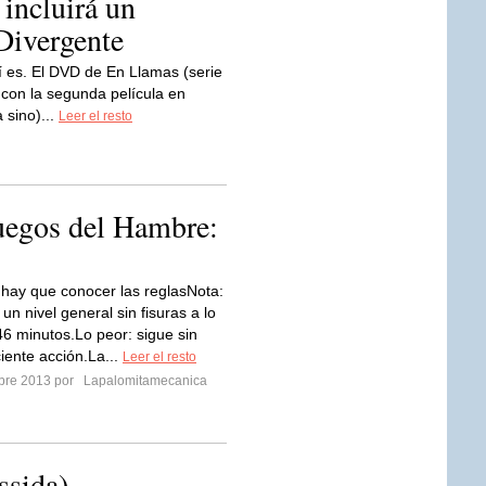
incluirá un
Divergente
í es. El DVD de En Llamas (serie
y con la segunda película en
 sino)...
Leer el resto
Juegos del Hambre:
 hay que conocer las reglasNota:
un nivel general sin fisuras a lo
46 minutos.Lo peor: sigue sin
ciente acción.La...
Leer el resto
mbre 2013 por
Lapalomitamecanica
sida)