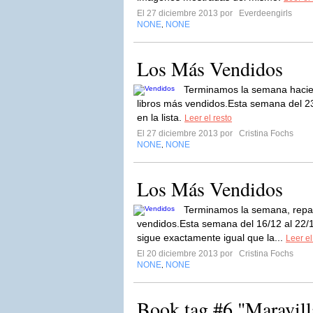
El 27 diciembre 2013 por
Everdeengirls
NONE
NONE
,
Los Más Vendidos
Terminamos la semana haciend
libros más vendidos.Esta semana del 23
en la lista.
Leer el resto
El 27 diciembre 2013 por
Cristina Fochs
NONE
NONE
,
Los Más Vendidos
Terminamos la semana, repasa
vendidos.Esta semana del 16/12 al 22/12
sigue exactamente igual que la...
Leer el
El 20 diciembre 2013 por
Cristina Fochs
NONE
NONE
,
Book tag #6 "Maravill