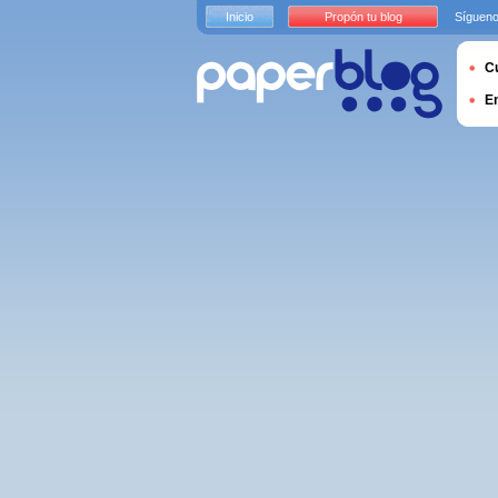
Inicio
Propón tu blog
Sígueno
Cu
E