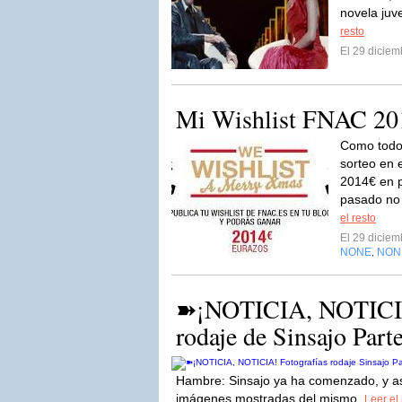
novela juv
resto
El 29 dicie
Mi Wishlist FNAC 20
Como todos
sorteo en e
2014€ en p
pasado no 
el resto
El 29 dicie
NONE
NON
,
➽¡NOTICIA, NOTICIA!
rodaje de Sinsajo Parte
Hambre: Sinsajo ya ha comenzado, y as
imágenes mostradas del mismo.
Leer el 