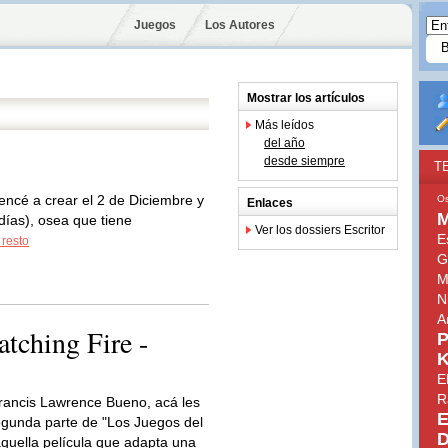
Juegos
Los Autores
Mostrar los artículos
Más leídos
del año
desde siempre
T
ncé a crear el 2 de Diciembre y
Os
Enlaces
M
días), osea que tiene
Ver los dossiers Escritor
E
 resto
G
M
N
Ar
tching Fire -
P
K
E
R
Francis Lawrence Bueno, acá les
E
segunda parte de "Los Juegos del
D
quella película que adapta una