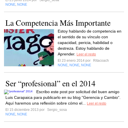
El 25 junio 2014 por
Sergio_sosa
NONE
NONE
,
La Competencia Más Importante
Estoy hablando de competencia en
el sentido de su vínculo con
capacidad, pericia, habilidad o
destreza. Estoy hablando de
Aprender.
Leer el resto
El 23 enero 2014 por
Ritacoach
NONE
NONE
NONE
,
,
Ser “profesional” en el 2014
Escribo este post por solicitud del buen amigo
Luis Carapaica para publicarlo en su blog “Gerencia y Cambio“.
Aquí haremos una reflexión sobre cómo el...
Leer el resto
El 15 diciembre 2013 por
Sergio_sosa
NONE
NONE
,