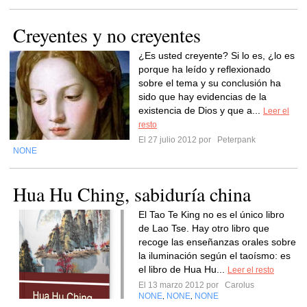
Creyentes y no creyentes
¿Es usted creyente? Si lo es, ¿lo es
porque ha leído y reflexionado
sobre el tema y su conclusión ha
sido que hay evidencias de la
existencia de Dios y que a...
Leer el
resto
El 27 julio 2012 por
Peterpank
NONE
Hua Hu Ching, sabiduría china
El Tao Te King no es el único libro
de Lao Tse. Hay otro libro que
recoge las enseñanzas orales sobre
la iluminación según el taoísmo: es
el libro de Hua Hu...
Leer el resto
El 13 marzo 2012 por
Carolus
NONE
NONE
NONE
,
,