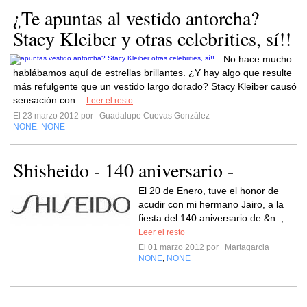
¿Te apuntas al vestido antorcha?
Stacy Kleiber y otras celebrities, sí!!
No hace mucho
hablábamos aquí de estrellas brillantes. ¿Y hay algo que resulte
más refulgente que un vestido largo dorado? Stacy Kleiber causó
sensación con...
Leer el resto
El 23 marzo 2012 por
Guadalupe Cuevas González
NONE
NONE
,
Shisheido - 140 aniversario -
El 20 de Enero, tuve el honor de
acudir con mi hermano Jairo, a la
fiesta del 140 aniversario de &n..;.
Leer el resto
El 01 marzo 2012 por
Martagarcia
NONE
NONE
,