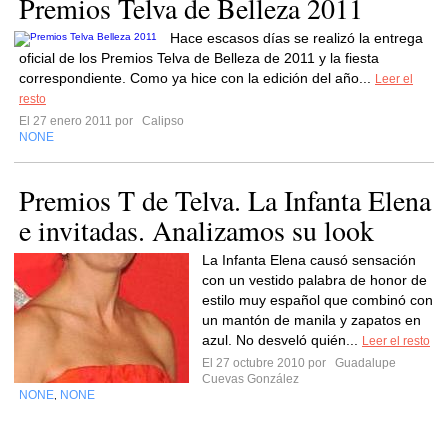
Premios Telva de Belleza 2011
Hace escasos días se realizó la entrega
oficial de los Premios Telva de Belleza de 2011 y la fiesta
correspondiente. Como ya hice con la edición del año...
Leer el
resto
El 27 enero 2011 por
Calipso
NONE
Premios T de Telva. La Infanta Elena
e invitadas. Analizamos su look
La Infanta Elena causó sensación
con un vestido palabra de honor de
estilo muy español que combinó con
un mantón de manila y zapatos en
azul. No desveló quién...
Leer el resto
El 27 octubre 2010 por
Guadalupe
Cuevas González
NONE
NONE
,