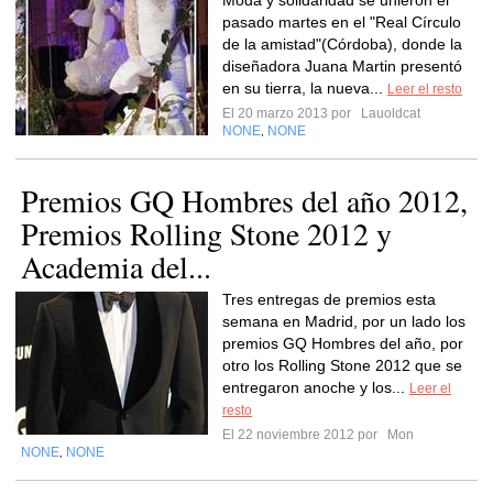
Moda y solidaridad se unieron el
pasado martes en el "Real Círculo
de la amistad"(Córdoba), donde la
diseñadora Juana Martin presentó
en su tierra, la nueva...
Leer el resto
El 20 marzo 2013 por
Lauoldcat
NONE
NONE
,
Premios GQ Hombres del año 2012,
Premios Rolling Stone 2012 y
Academia del...
Tres entregas de premios esta
semana en Madrid, por un lado los
premios GQ Hombres del año, por
otro los Rolling Stone 2012 que se
entregaron anoche y los...
Leer el
resto
El 22 noviembre 2012 por
Mon
NONE
NONE
,