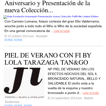
Aniversario y Presentación de la
nueva Colección...
Con Carmen Lomana, fotazo cortesía del gran Elio Valderrama,
anoche junto a todo todo el Who is Who de la sociedad española.
En una genial convocatoria de...
Leer el resto
El 22 octubre 2014 por
Aloastyle
NONE
NONE
,
PIEL DE VERANO CON FI BY
LOLA TARAZAGA TAN&GO
NP PIEL DE VERANO SIN LOS
EFECTOS NOCIVOS DEL SOL fi,
BRONCEADO NATURAL, BELLO Y
SALUDABLE El otoño está a la
vuelta de la esquina y nuestro
bronceado a punto d...
Leer el resto
El 24 septiembre 2014 por
Madrid
Tendencias
NONE
NONE
NONE
,
,