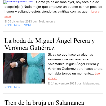
Como ya os avisaba ayer, hoy toca día de
despelleje ;) Nada mejor que empezar un puente con un poco de
humor y soltando estrés viendo las pintiñas con las que...
Leer el
resto
El 05 diciembre 2013 por
Meigamoura
NONE
NONE
NONE
,
,
La boda de Miguel Ángel Perera y
Verónica Gutiérrez
Sí, ya sé que hace ya algunas
semanas que se casaron en
Salamanca Miguel Ángel Perera y
Verónica Gutiérrez pero hasta ahora
no había tenido un momento...
Leer
el resto
El 14 noviembre 2013 por
Meigamoura
NONE
NONE
,
Tren de la bruja en Salamanca